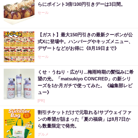
らにポイント3倍!100円引きデーは3日間。
セール
【ガスト】最大150円引きの最新クーポンが公
式Xに登場中。ハンバーグやキッズメニュー、
デザートなどがお得に《8月19日まで》
セール
くせ・うねり・広がり...梅雨時期の髪悩みに希
望の光。「matsukiyo CONCRED」の新シリ
ーズを1か月ガチで使ってみた。《編集部レビ
ュー》
[PR]
割引チケットだけで元取れる!サブウェイファ
ンの希望が詰まった「夏の福袋」は8月7日か
ら数量限定で発売。
グルメ