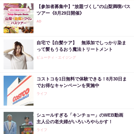
【参加者募集中】"放題づくし"の山梨満喫バス
ツアー《8月29日開催》
自宅で【白髪ケア】 無添加でしっかり染ま
って髪もうるおう魔法トリートメント
ビューティ・エイジング
コストコを1日無料で体験できる！8月30日ま
でお得なキャンペーンを実施中
ライフ
シュールすぎる「キンチョー」のWEB動画
主人公の老夫婦がいろいろやらかす！
ライフ