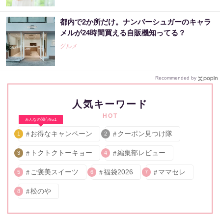
都内で2か所だけ。ナンバーシュガーのキャラ
メルが24時間買える自販機知ってる？
グルメ
Recommended by
人気キーワード
HOT
みんなの関心No.1
お得なキャンペーン
クーポン見つけ隊
1
2
トクトクトーキョー
編集部レビュー
3
4
ご褒美スイーツ
福袋2026
ママセレ
5
6
7
松のや
8