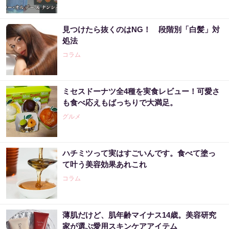
見つけたら抜くのはNG！ 段階別「白髪」対
処法
コラム
ミセスドーナツ全4種を実食レビュー！可愛さ
も食べ応えもばっちりで大満足。
グルメ
ハチミツって実はすごいんです。食べて塗っ
て叶う美容効果あれこれ
コラム
薄肌だけど、肌年齢マイナス14歳。美容研究
家が選ぶ愛用スキンケアアイテム