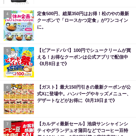
定食500円、総菜350円はお得！松のやの最新
4
クーポンで「ロースかつ定食」がワンコイン
に。
【ビアードパパ】100円でシュークリームが買
5
える！お得なクーポンは公式アプリで配信中
《8月8日まで》
【ガスト】最大150円引きの最新クーポンが公
6
式Xに登場中。ハンバーグやキッズメニュー、
デザートなどがお得に《8月19日まで》
【カルディ最新セール】池袋サンシャインシ
7
ティやグランデュオ蒲田などでコーヒー豆特