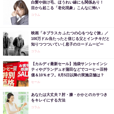
白髪や抜け毛、ほうれい線にも関係あり！
目から起こる「老化現象」こんなに怖い
コラム
映画「ネブラスカ ふたつの心をつなぐ旅」／
100万ドル当たったと信じる父とインチキだと
知りつつついていく息子のロードムービー
コラム
【カルディ最新セール】池袋サンシャインシ
ティやグランデュオ蒲田などでコーヒー豆特
価＆10％オフ。8月5日以降の実施店舗は？
セール
あなたは大丈夫？肘・膝・かかとのカサつき
をキレイにする方法
コラム