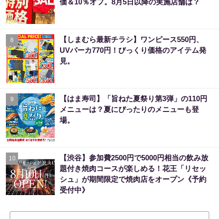
価＆10％オフ。8月5日以降の実施店舗は？
【しまむら最新チラシ】ワンピース550円、
8
UVパーカ770円！びっくり価格のアイテム発
見。
【はま寿司】「旨ねた夏祭り第3弾」の110円
9
メニューは？夏にぴったりのメニューも登
場。
【渋谷】参加費2500円で5000円相当の飲み放
10
題付き焼肉コースが楽しめる！花王「リセッ
シュ」が期間限定で焼肉店をオープン《予約
受付中》