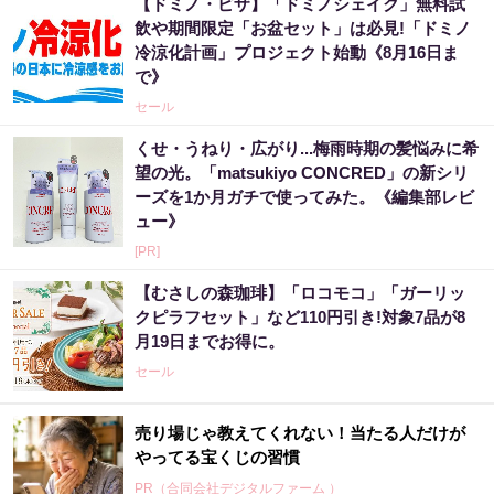
【ドミノ・ピザ】「ドミノシェイク」無料試
飲や期間限定「お盆セット」は必見!「ドミノ
冷涼化計画」プロジェクト始動《8月16日ま
で》
セール
くせ・うねり・広がり...梅雨時期の髪悩みに希
望の光。「matsukiyo CONCRED」の新シリ
ーズを1か月ガチで使ってみた。《編集部レビ
ュー》
[PR]
【むさしの森珈琲】「ロコモコ」「ガーリッ
クピラフセット」など110円引き!対象7品が8
月19日までお得に。
セール
売り場じゃ教えてくれない！当たる人だけが
やってる宝くじの習慣
PR（合同会社デジタルファーム ）