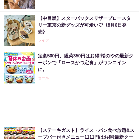
【中目黒】スターバックスリザーブロースタ
リー東京の新グッズが可愛い♡《8月6日発
売》
ライフ
定食500円、総菜350円はお得!松のやの最新ク
ーポンで「ロースかつ定食」がワンコイン
に。
セール
【ステーキガスト】ライス・パン食べ放題&ス
ープバー付きメニュー1111円はお得!最新クー