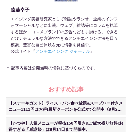
遠藤幸子
エイジング美容研究家として雑誌やラジオ、企業のインフ
ォマーシャルなどに出演。ウェブ、雑誌等にコラムを執筆
するほか、コスメブランドの広告なども手掛ける。できる
だけナチュラルな方法でできるアンチエイジング法を日々
模索。豊富な自己体験を元に情報を発信中。
公式サイト『
アンチエイジング ジャーナル
』
＊ 記事内容は公開当時の情報に基づくものです。
おすすめ記事
【ステーキガスト】ライス・パン食べ放題&スープバー付きメ
ニュー1111円はお得!最新クーポンを公式Xで公開中《9月23
日まで》
【かつや】人気メニューが税抜150円引き&ご飯大盛り無料!お
得すぎる「感謝祭」は8月14日まで開催中。