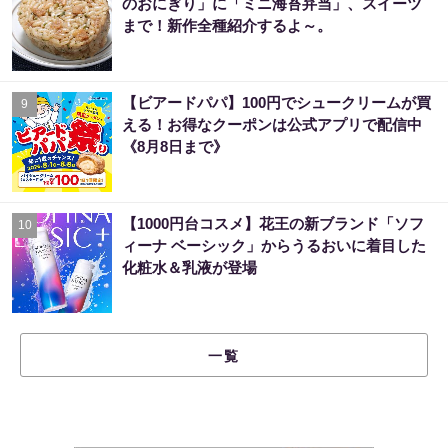
のおにぎり」に「ミニ海苔弁当」、スイーツ
まで！新作全種紹介するよ～。
【ビアードパパ】100円でシュークリームが買
9
える！お得なクーポンは公式アプリで配信中
《8月8日まで》
【1000円台コスメ】花王の新ブランド「ソフ
10
ィーナ ベーシック」からうるおいに着目した
化粧水＆乳液が登場
一覧