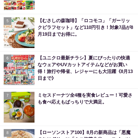
【むさしの森珈琲】「ロコモコ」「ガーリッ
5
クピラフセット」など110円引き！対象7品が8
月19日までお得に。
【ユニクロ最新チラシ】夏にぴったりの快適
6
なウェアやUVカットアイテムなどがお買い
得！旅行や帰省、レジャーにも大活躍《8月13
日まで》
ミセスドーナツ全4種を実食レビュー！可愛さ
7
も食べ応えもばっちりで大満足。
【ローソンストア100】8月の新商品は「悪魔
8