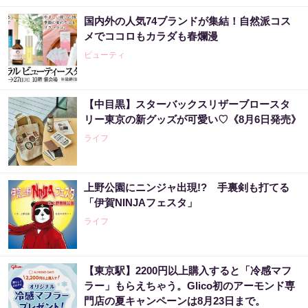
国内外の人気74ブランドが集結！自然派コス
メでココロもカラダも春爛漫
ビューティ
【中目黒】スターバックスリザーブロースタ
リー東京の新グッズが可愛い♡《8月6日発売》
ライフ
上野公園にニンジャ出現!? 手裏剣も打てる
「伊賀NINJAフェスタ」
ライフ
【東京駅】2200円以上購入すると「冷感マフ
ラー」もらえちゃう。Glico初のアーモンド専
門店の夏キャンペーンは8月23日まで。