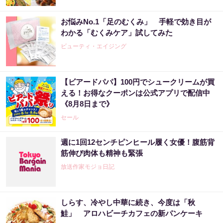
お悩みNo.1「足のむくみ」 手軽で効き目が
わかる「むくみケア」試してみた
ビューティ・エイジング
【ビアードパパ】100円でシュークリームが買
える！お得なクーポンは公式アプリで配信中
《8月8日まで》
セール
週に1回12センチピンヒール履く女優！腹筋背
筋伸び肉体も精神も緊張
放送作家モジョ日記
しらす、冷やし中華に続き、今度は「秋
鮭」 アロハビーチカフェの新パンケーキ