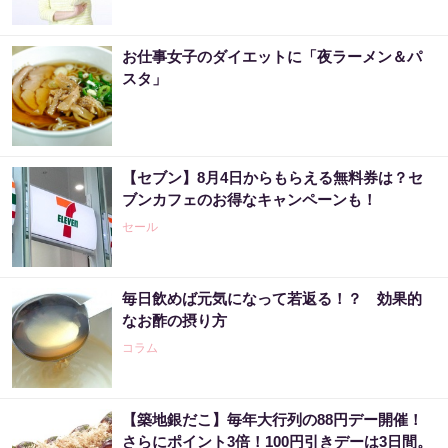
お仕事女子のダイエットに「夜ラーメン＆パ
スタ」
【セブン】8月4日からもらえる無料券は？セ
ブンカフェのお得なキャンペーンも！
セール
毎日飲めば元気になって若返る！？ 効果的
なお酢の摂り方
コラム
【築地銀だこ】毎年大行列の88円デー開催！
さらにポイント3倍！100円引きデーは3日間。