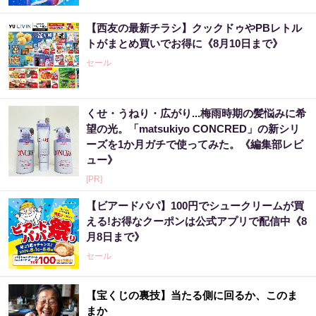
【西友の最新チラシ】クックドゥやPBレトル
トがまとめ買いでお得に《8月10日まで》
セール
くせ・うねり・広がり...梅雨時期の髪悩みに希
望の光。「matsukiyo CONCRED」の新シリ
ーズを1か月ガチで使ってみた。《編集部レビ
ュー》
[PR]
【ビアードパパ】100円でシュークリームが買
える!お得なクーポンは公式アプリで配信中《8
月8日まで》
セール
【宝くじの裏技】当たる側に回るか、このま
まか