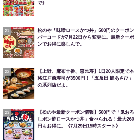
で》
松のや「味噌ロースかつ丼」500円のクーポン
21
バーコードが7月22日から変更に。最新クーポ
ンでお得に楽しんで。
【上野、麻布十番、恵比寿】1日20人限定で本
22
格江戸前寿司が3500円！「五反田 鮨あさひ」
の系列店だよ。
【松のや最新クーポン情報】500円で「鬼おろ
23
しポン酢ロースかつ丼」食べられる！最大260
円もお得に。《7月29日15時スタート》