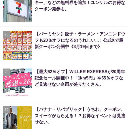
キー」などの無料券を追加！ユンケルのお得な
クーポン発券も。
【バーミヤン】餃子・ラーメン・アンニンドウ
28
フも20％オフになるのうれしい...！公式Xで最
新クーポン公開中《8月19日まで》
【最大62％オフ】WILLER EXPRESSが20周年
29
記念セール開催中！「1km5円」や55％オフな
ど見逃せない企画が盛りだくさん。
【バナナ・リパブリック】うちわ、クーポン、
30
スイーツがもらえる！？お得なイベントは見逃
せない。