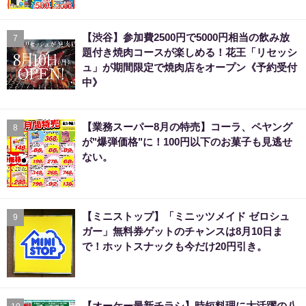
【渋谷】参加費2500円で5000円相当の飲み放
7
題付き焼肉コースが楽しめる！花王「リセッシ
ュ」が期間限定で焼肉店をオープン《予約受付
中》
【業務スーパー8月の特売】コーラ、ペヤング
8
が"爆弾価格"に！100円以下のお菓子も見逃せ
ない。
【ミニストップ】「ミニッツメイド ゼロシュ
9
ガー」無料券ゲットのチャンスは8月10日ま
で！ホットスナックも今だけ20円引き。
【オーケー最新チラシ】時短料理に大活躍の八