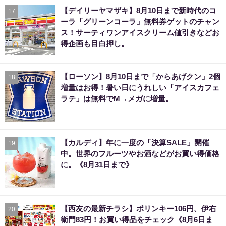
【デイリーヤマザキ】8月10日まで新時代のコ
17
ーラ「グリーンコーラ」無料券ゲットのチャン
ス！サーティワンアイスクリーム値引きなどお
得企画も目白押し。
【ローソン】8月10日まで「からあげクン」2個
18
増量はお得！暑い日にうれしい「アイスカフェ
ラテ」は無料でM→メガに増量。
【カルディ】年に一度の「決算SALE」開催
19
中。世界のフルーツやお酒などがお買い得価格
に。《8月31日まで》
【西友の最新チラシ】ポリンキー106円、伊右
20
衛門83円！お買い得品をチェック《8月6日ま