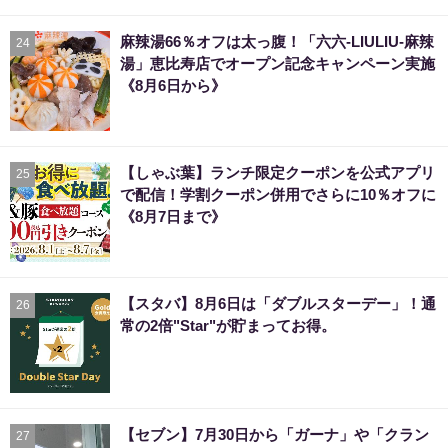
麻辣湯66％オフは太っ腹！「六六-LIULIU-麻辣
24
湯」恵比寿店でオープン記念キャンペーン実施
《8月6日から》
【しゃぶ葉】ランチ限定クーポンを公式アプリ
25
で配信！学割クーポン併用でさらに10％オフに
《8月7日まで》
【スタバ】8月6日は「ダブルスターデー」！通
26
常の2倍"Star"が貯まってお得。
【セブン】7月30日から「ガーナ」や「クラン
27