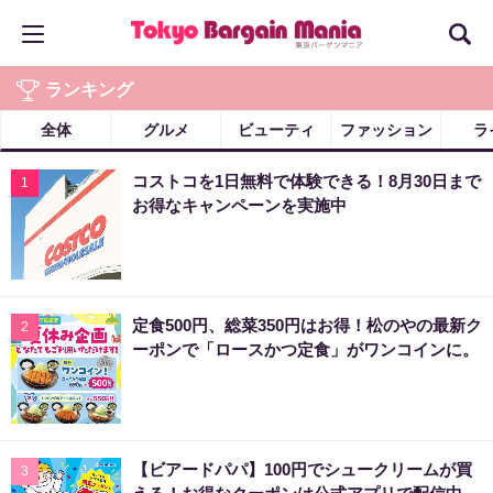
ランキング
全体
グルメ
ビューティ
ファッション
ラ
コストコを1日無料で体験できる！8月30日まで
1
お得なキャンペーンを実施中
定食500円、総菜350円はお得！松のやの最新ク
2
ーポンで「ロースかつ定食」がワンコインに。
【ビアードパパ】100円でシュークリームが買
3