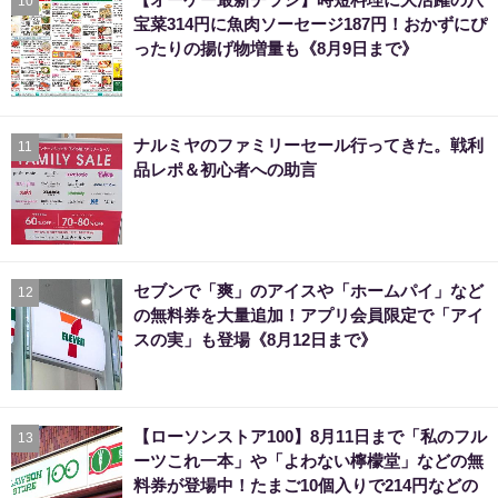
10
宝菜314円に魚肉ソーセージ187円！おかずにぴ
ったりの揚げ物増量も《8月9日まで》
ナルミヤのファミリーセール行ってきた。戦利
11
品レポ＆初心者への助言
セブンで「爽」のアイスや「ホームパイ」など
12
の無料券を大量追加！アプリ会員限定で「アイ
スの実」も登場《8月12日まで》
【ローソンストア100】8月11日まで「私のフル
13
ーツこれ一本」や「よわない檸檬堂」などの無
料券が登場中！たまご10個入りで214円などの