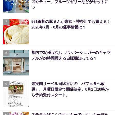
ズやティー、フルーツゼリーなどがセットに
♡
551蓬莱の豚まんが東京・神奈川でも買える！
7
2026年7月・8月の催事情報は？
都内で2か所だけ。ナンバーシュガーのキャラ
8
メルが24時間買える自販機知ってる？
果実園リーベル日比谷店の「パフェ食べ放
9
題」、月曜日限定で開催決定。8月2日18時か
ら予約受付スタート。
ステラおばさんのクッキーで「クッキー詰め
10