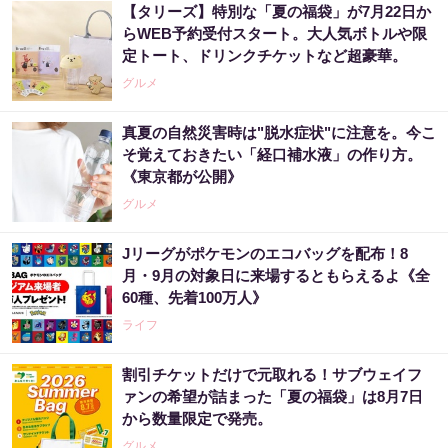
【タリーズ】特別な「夏の福袋」が7月22日か
らWEB予約受付スタート。大人気ボトルや限
定トート、ドリンクチケットなど超豪華。
グルメ
真夏の自然災害時は"脱水症状"に注意を。今こ
そ覚えておきたい「経口補水液」の作り方。
《東京都が公開》
グルメ
Jリーグがポケモンのエコバッグを配布！8
月・9月の対象日に来場するともらえるよ《全
60種、先着100万人》
ライフ
割引チケットだけで元取れる！サブウェイフ
ァンの希望が詰まった「夏の福袋」は8月7日
から数量限定で発売。
グルメ