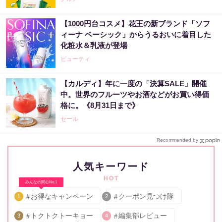
【1000円台コスメ】花王の新ブランド「ソフ
ィーナ ベーシック」からうるおいに着目した
化粧水＆乳液が登場
ビューティ
【カルディ】年に一度の「決算SALE」開催
中。世界のフルーツやお酒などがお買い得価
格に。《8月31日まで》
セール
Recommended by
人気キーワード
HOT
みんなの関心No.1
お得なキャンペーン
クーポン見つけ隊
1
2
トクトクトーキョー
編集部レビュー
3
4