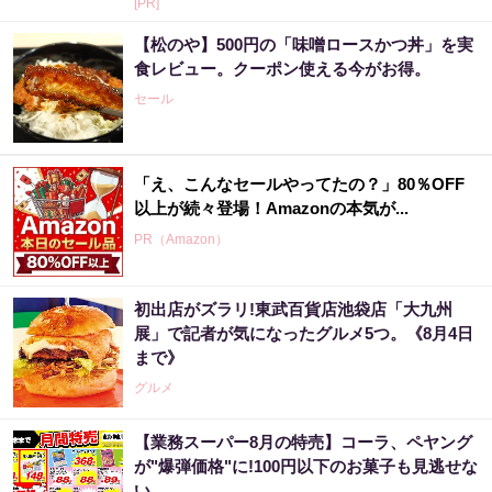
[PR]
【松のや】500円の「味噌ロースかつ丼」を実
食レビュー。クーポン使える今がお得。
セール
「え、こんなセールやってたの？」80％OFF
以上が続々登場！Amazonの本気が...
PR（Amazon）
初出店がズラリ!東武百貨店池袋店「大九州
展」で記者が気になったグルメ5つ。《8月4日
まで》
グルメ
【業務スーパー8月の特売】コーラ、ペヤング
が"爆弾価格"に!100円以下のお菓子も見逃せな
い。