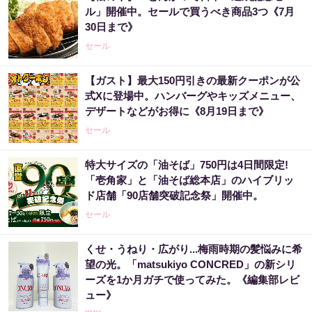
ル」開催中。セールで買うべき商品3つ《7月
30日まで》
セール
【ガスト】最大150円引きの最新クーポンが公
式Xに登場中。ハンバーグやキッズメニュー、
デザートなどがお得に《8月19日まで》
セール
特大サイズの「油そば」750円は4日間限定!
「壱角家」と「油そば総本店」のハイブリッ
ド店舗「90店舗突破記念祭」開催中。
セール
くせ・うねり・広がり...梅雨時期の髪悩みに希
望の光。「matsukiyo CONCRED」の新シリ
ーズを1か月ガチで使ってみた。《編集部レビ
ュー》