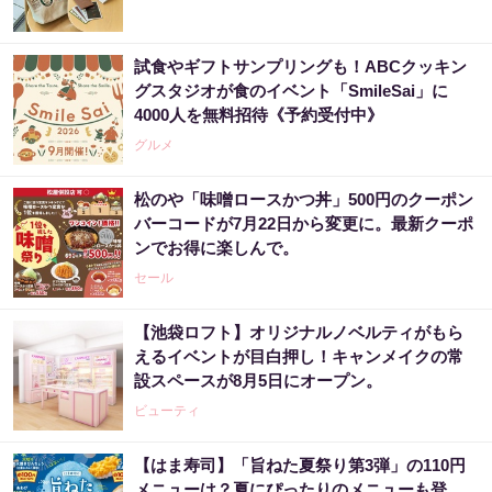
試食やギフトサンプリングも！ABCクッキン
グスタジオが食のイベント「SmileSai」に
4000人を無料招待《予約受付中》
グルメ
松のや「味噌ロースかつ丼」500円のクーポン
バーコードが7月22日から変更に。最新クーポ
ンでお得に楽しんで。
セール
【池袋ロフト】オリジナルノベルティがもら
えるイベントが目白押し！キャンメイクの常
設スペースが8月5日にオープン。
ビューティ
【はま寿司】「旨ねた夏祭り第3弾」の110円
メニューは？夏にぴったりのメニューも登