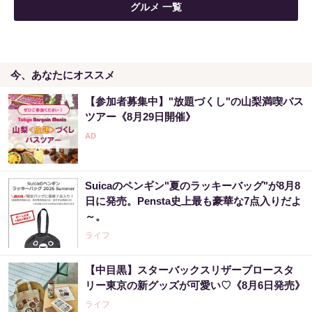
グルメ 一覧
今、あなたにオススメ
【参加者募集中】"放題づくし"の山梨満喫バス
ツアー《8月29日開催》
Suicaのペンギン"夏のラッキーバッグ"が8月8
日に発売。Pensta史上最も豪華な7点入りだよ
～。
ライフ
【中目黒】スターバックスリザーブロースタ
リー東京の新グッズが可愛い♡《8月6日発売》
ライフ