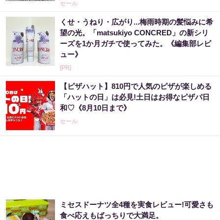
セール
くせ・うねり・広がり...梅雨時期の髪悩みに希
望の光。「matsukiyo CONCRED」の新シリ
ーズを1か月ガチで使ってみた。《編集部レビ
ュー》
[PR]
【ピザハット】810円で人気のピザが楽しめる
「ハットの日」は必見!土日はお得なピザパ日
和♡《8月10日まで》
セール
ミセスドーナツ全4種を実食レビュー!可愛さも
食べ応えもばっちりで大満足。