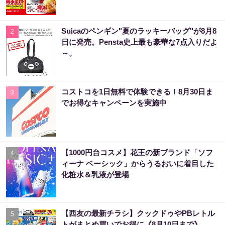
Suicaのペンギン"夏のラッキーバッグ"が8月8
2
日に発売。Pensta史上最も豪華な7点入りだよ
～。
コストコを1日無料で体験できる！8月30日ま
3
でお得なキャンペーンを実施中
【1000円台コスメ】花王の新ブランド「ソフ
4
ィーナ ベーシック」からうるおいに着目した
化粧水＆乳液が登場
【西友の最新チラシ】クックドゥやPBレトル
5
トがまとめ買いでお得に《8月10日まで》