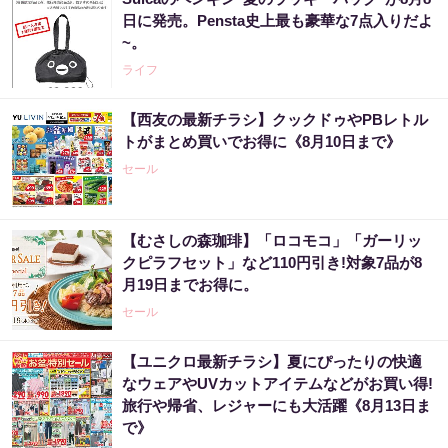
日に発売。Pensta史上最も豪華な7点入りだよ
~。
ライフ
【西友の最新チラシ】クックドゥやPBレトル
トがまとめ買いでお得に《8月10日まで》
セール
【むさしの森珈琲】「ロコモコ」「ガーリッ
クピラフセット」など110円引き!対象7品が8
月19日までお得に。
セール
【ユニクロ最新チラシ】夏にぴったりの快適
なウェアやUVカットアイテムなどがお買い得!
旅行や帰省、レジャーにも大活躍《8月13日ま
で》