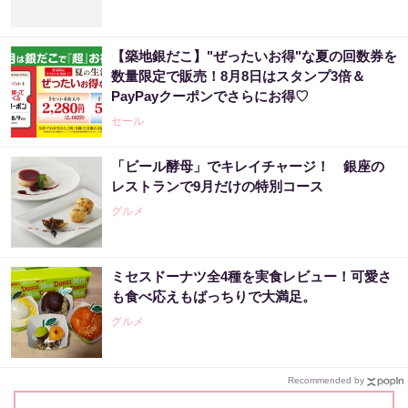
【築地銀だこ】"ぜったいお得"な夏の回数券を
数量限定で販売！8月8日はスタンプ3倍＆
PayPayクーポンでさらにお得♡
セール
「ビール酵母」でキレイチャージ！ 銀座の
レストランで9月だけの特別コース
グルメ
ミセスドーナツ全4種を実食レビュー！可愛さ
も食べ応えもばっちりで大満足。
グルメ
Recommended by