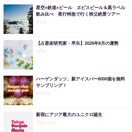
星空×鉄道×ビール ヱビスビール＆黒ラベル
飲み比べ 夜行特急で行く秩父絶景ツアー
ライフ
【占星術研究家・早矢】2026年8月の運勢
コラム
ハーゲンダッツ、新アイスバー6000個を無料
サンプリング！
イベント
新宿にアジア最大のユニクロ誕生
ファッション