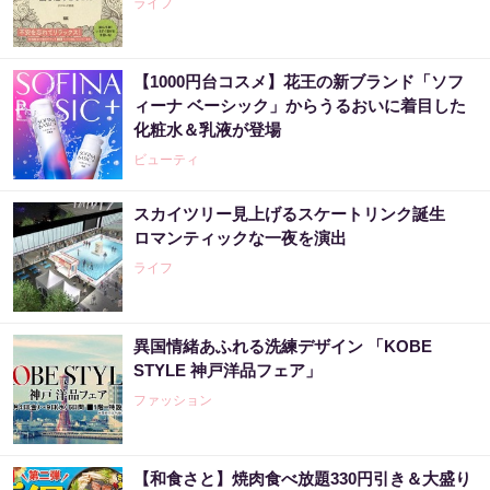
ライフ
【1000円台コスメ】花王の新ブランド「ソフ
ィーナ ベーシック」からうるおいに着目した
化粧水＆乳液が登場
ビューティ
スカイツリー見上げるスケートリンク誕生
ロマンティックな一夜を演出
ライフ
異国情緒あふれる洗練デザイン 「KOBE
STYLE 神戸洋品フェア」
ファッション
【和食さと】焼肉食べ放題330円引き＆大盛り