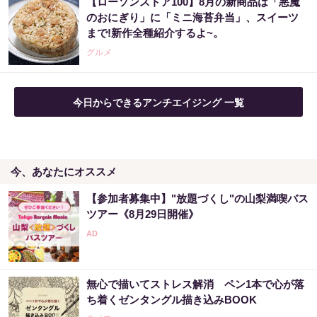
【ローソンストア100】8月の新商品は「悪魔
のおにぎり」に「ミニ海苔弁当」、スイーツ
まで!新作全種紹介するよ~。
グルメ
今日からできるアンチエイジング 一覧
今、あなたにオススメ
【参加者募集中】"放題づくし"の山梨満喫バス
ツアー《8月29日開催》
無心で描いてストレス解消 ペン1本で心が落
ち着くゼンタングル描き込みBOOK