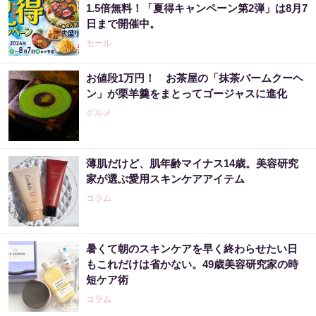
1.5倍無料！「夏得キャンペーン第2弾」は8月7
日まで開催中。
セール
お値段1万円！ お茶屋の「抹茶バームクーヘ
ン」が栗羊羹をまとってゴージャスに進化
グルメ
薄肌だけど、肌年齢マイナス14歳。美容研究
家が選ぶ愛用スキンケアアイテム
コラム
暑くて朝のスキンケアを早く終わらせたい日
もこれだけは省かない。49歳美容研究家の時
短ケア術
コラム