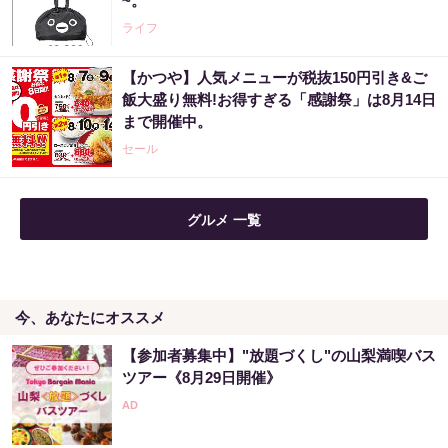
~。
PR（森永乳業）
ライフ
【かつや】人気メニューが税抜150円引き&ご
「気になっていた認知機能が菌で…」森永が
飯大盛り無料!お得すぎる「感謝祭」は8月14日
開発。感動の70代続出
まで開催中。
PR（森永乳業）
セール
グルメ 一覧
今、あなたにオススメ
【参加者募集中】"放題づくし"の山梨満喫バス
ツアー《8月29日開催》