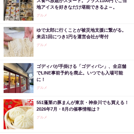
ス食べ放題がスタート。プラス1100円でご当
地アイスを好きなだけ堪能できるよ～。
グルメ
ゆで太郎に行くことが被災地支援に繋がる。
来店1回につき1円を運営会社が寄付
グルメ
ゴディバが手掛ける「ゴディパン」、全店舗
でLINE事前予約を廃止。いつでも入場可能
に！
グルメ
551蓬莱の豚まんが東京・神奈川でも買える！
2026年7月・8月の催事情報は？
グルメ