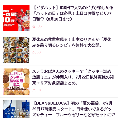
【ピザハット】810円で人気のピザが楽しめる
「ハットの日」は必見！土日はお得なピザパ
日和♡《8月10日まで》
セール
夏休みの救世主現る！山本ゆりさんが「夏休
みを乗り切るレシピ」を無料で大公開。
グルメ
ステラおばさんのクッキーで「クッキー詰め
放題ミニ」が仲間入り。7月22日以降実施の関
東エリア対象店舗まとめ。
グルメ
【DEAN&DELUCA】初の「夏の福袋」が7月
29日17時販売スタート。日常使いできるグッ
ズやティー、フルーツゼリーなどがセットに♡