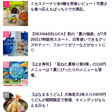
ミセスドーナツ全4種を実食レビュー！可愛さ
1
も食べ応えもばっちりで大満足。
【DEAN&DELUCA】初の「夏の福袋」が7月
2
29日17時販売スタート。日常使いできるグッ
ズやティー、フルーツゼリーなどがセットに
♡
【はま寿司】「旨ねた夏祭り第3弾」の110円
3
メニューは？夏にぴったりのメニューも登
場。
【はなまるうどん】大海老天3本入りの870円
4
うどんが期間限定で登場、キャンディがもら
える日も！