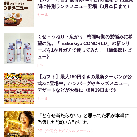
間に特別ランチメニュー登場《8月23日まで》
セール
くせ・うねり・広がり...梅雨時期の髪悩みに希
望の光。「matsukiyo CONCRED」の新シリ
ーズを1か月ガチで使ってみた。《編集部レビ
ュー》
[PR]
【ガスト】最大150円引きの最新クーポンが公
式Xに登場中。ハンバーグやキッズメニュー、
デザートなどがお得に《8月19日まで》
セール
「どうせ当たらない」と思ってた私が本当に
当選した“買い方”がこれ
PR（合同会社デジタルファーム ）