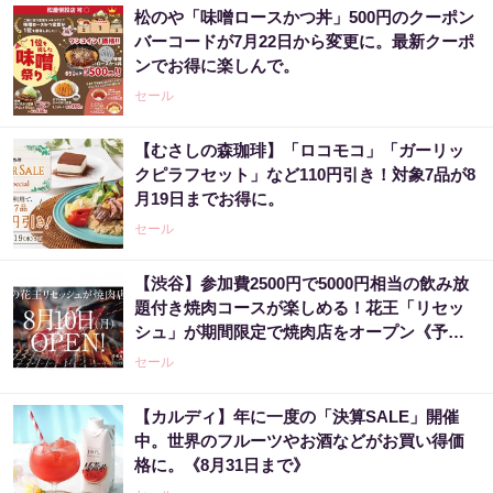
松のや「味噌ロースかつ丼」500円のクーポン
バーコードが7月22日から変更に。最新クーポ
ンでお得に楽しんで。
セール
【むさしの森珈琲】「ロコモコ」「ガーリッ
クピラフセット」など110円引き！対象7品が8
月19日までお得に。
セール
【渋谷】参加費2500円で5000円相当の飲み放
題付き焼肉コースが楽しめる！花王「リセッ
シュ」が期間限定で焼肉店をオープン《予約
受付中》
セール
【カルディ】年に一度の「決算SALE」開催
中。世界のフルーツやお酒などがお買い得価
格に。《8月31日まで》