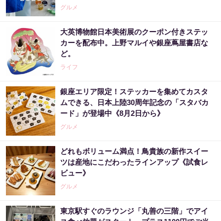
グルメ
大英博物館日本美術展のクーポン付きステッ
カーを配布中。上野マルイや銀座蔦屋書店な
ど。
ライフ
銀座エリア限定！ステッカーを集めてカスタ
ムできる、日本上陸30周年記念の「スタバカ
ード」が登場中《8月2日から》
グルメ
どれもボリューム満点！鳥貴族の新作スイー
ツは産地にこだわったラインアップ《試食レ
ビュー》
グルメ
東京駅すぐのラウンジ「丸善の三階」でアイ