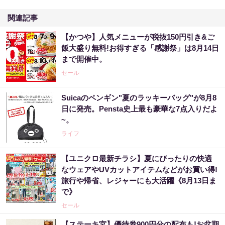
関連記事
【かつや】人気メニューが税抜150円引き&ご
飯大盛り無料!お得すぎる「感謝祭」は8月14日
まで開催中。
セール
Suicaのペンギン"夏のラッキーバッグ"が8月8
日に発売。Pensta史上最も豪華な7点入りだよ
~。
ライフ
【ユニクロ最新チラシ】夏にぴったりの快適
なウェアやUVカットアイテムなどがお買い得!
旅行や帰省、レジャーにも大活躍《8月13日ま
で》
セール
【ステーキ宮】優待券900円分の配布も!お盆期