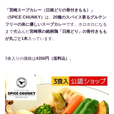
「宮崎スープカレー（日南どりの骨付きもも）」
（SPICE CHUNKY）
は、
20種のスパイス香るグルテン
フリーの体に優しいスープカレー
です。ホロホロになる
まで煮込んだ
宮崎県の銘柄鶏「日南どり」の骨付きもも
が丸ごと1本
入っています。
3食入りの価格は
4350円（送料込）
。