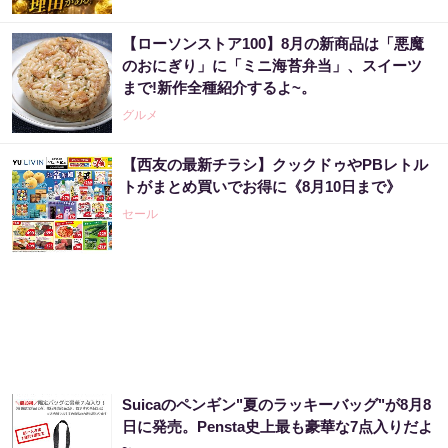
【ローソンストア100】8月の新商品は「悪魔
「僕が世界三大投資家に認められた理由」株
のおにぎり」に「ミニ海苔弁当」、スイーツ
価の天気予報士と呼ばれた天才が暴露
まで!新作全種紹介するよ~。
PR（Acoco.）
グルメ
【西友の最新チラシ】クックドゥやPBレトル
売り場じゃ教えてくれない！当たる人だけが
トがまとめ買いでお得に《8月10日まで》
やってる宝くじの習慣
セール
PR（合同会社デジタルファーム ）
「まるで株価の天気予報士だ」世界三大投資
家が僕を認めてくれたワケ
PR（Acoco.）
Suicaのペンギン"夏のラッキーバッグ"が8月8
「気になっていた認知機能が菌で…」森永が
日に発売。Pensta史上最も豪華な7点入りだよ
開発。感動の70代続出