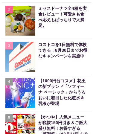
ミセスドーナツ全4種を実
2
食レビュー！可愛さも食
べ応えもばっちりで大満
足。
コストコを1日無料で体験
3
できる！8月30日までお得
なキャンペーンを実施中
【1000円台コスメ】花王
4
の新ブランド「ソフィー
ナ ベーシック」からうる
おいに着目した化粧水＆
乳液が登場
【かつや】人気メニュー
5
が税抜150円引き＆ご飯大
盛り無料！お得すぎる