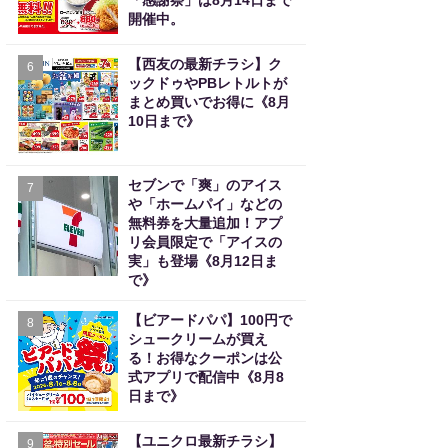
「感謝祭」は8月14日まで
開催中。
【西友の最新チラシ】ク
6
ックドゥやPBレトルトが
まとめ買いでお得に《8月
10日まで》
セブンで「爽」のアイス
7
や「ホームパイ」などの
無料券を大量追加！アプ
リ会員限定で「アイスの
実」も登場《8月12日ま
で》
【ビアードパパ】100円で
8
シュークリームが買え
る！お得なクーポンは公
式アプリで配信中《8月8
日まで》
【ユニクロ最新チラシ】
9