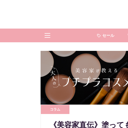
セール
コラム
《美容家直伝》塗って