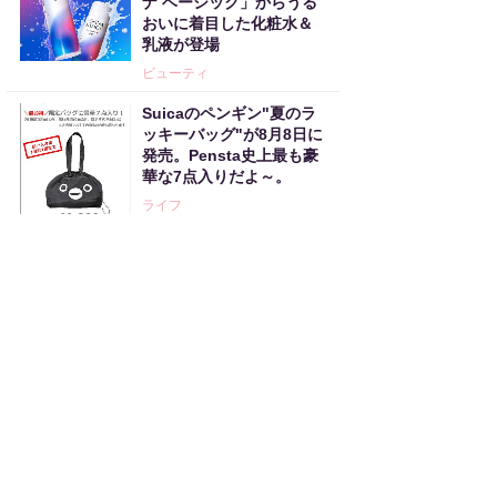
ナ ベーシック」からうる
おいに着目した化粧水＆
乳液が登場
ビューティ
Suicaのペンギン"夏のラ
ッキーバッグ"が8月8日に
発売。Pensta史上最も豪
華な7点入りだよ～。
ライフ