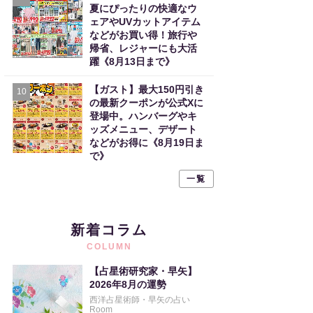
夏にぴったりの快適なウ
ェアやUVカットアイテム
などがお買い得！旅行や
帰省、レジャーにも大活
躍《8月13日まで》
【ガスト】最大150円引き
10
の最新クーポンが公式Xに
登場中。ハンバーグやキ
ッズメニュー、デザート
などがお得に《8月19日ま
で》
一覧
新着コラム
COLUMN
【占星術研究家・早矢】
2026年8月の運勢
西洋占星術師・早矢の占い
Room