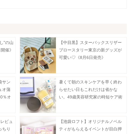
し"の山
【中目黒】スターバックスリザー
日開催》
ブロースタリー東京の新グッズが
可愛い♡《8月6日発売》
袋サン
暑くて朝のスキンケアを早く終わ
ュオ蒲
らせたい日もこれだけは省かな
0％オ
い。49歳美容研究家の時短ケア術
は？
食レビュ
【池袋ロフト】オリジナルノベル
っちり
ティがもらえるイベントが目白押