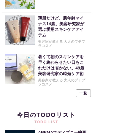
薄肌だけど、肌年齢マイ
ナス14歳。美容研究家が
選ぶ愛用スキンケアアイ
テム
美容家が教える 大人のプチプ
ラコスメ
暑くて朝のスキンケアを
早く終わらせたい日もこ
れだけは省かない。49歳
美容研究家の時短ケア術
美容家が教える 大人のプチプ
ラコスメ
一覧
今日のTODOリスト
TODO LIST
ABEMAでディズニー映画