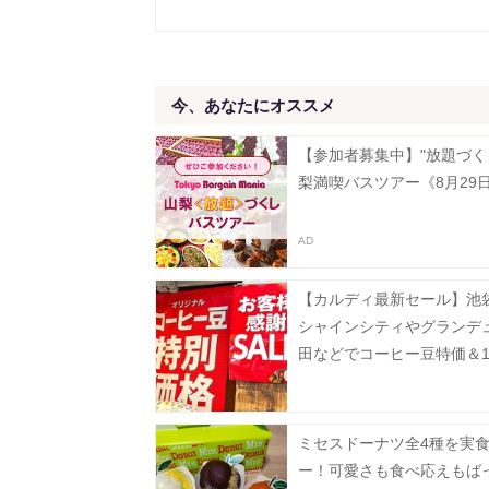
今、あなたにオススメ
【参加者募集中】"放題づく
梨満喫バスツアー《8月29
【カルディ最新セール】池
シャインシティやグランデ
田などでコーヒー豆特価＆1
フ。8月5日以降の実施店舗
ミセスドーナツ全4種を実
ー！可愛さも食べ応えもば