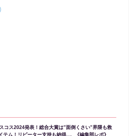
ベスコス2024発表！総合大賞は"面倒くさい"界隈も救
イテム！リピーター支持も納得...。《編集部レポ》