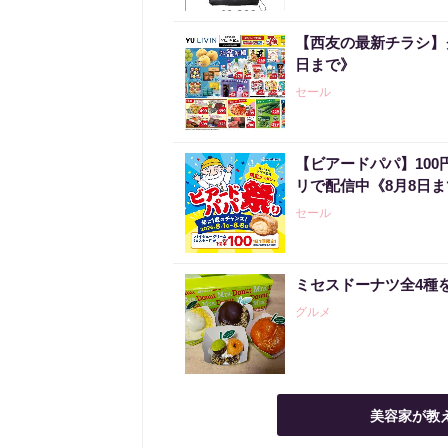
【西友の最新チラシ】
日まで》
セール
【ビアードパパ】10
リで配信中《8月8日
セール
ミセスドーナツ全4種
グルメ
美容家が教