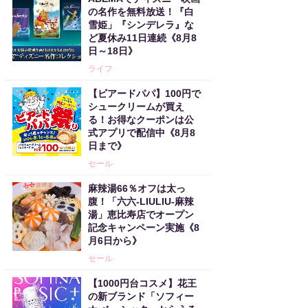
の名作を無料放送！『白
雪姫」『シンデレラ』な
ど夏休み11日連続《8月8
日～18日》
ライフ
【ビアードパパ】100円で
シュークリームが買え
る！お得なクーポンは公
式アプリで配信中《8月8
日まで》
セール
麻辣湯66％オフは太っ
腹！「六六-LIULIU-麻辣
湯」恵比寿店でオープン
記念キャンペーン実施《8
月6日から》
セール
【1000円台コスメ】花王
の新ブランド「ソフィー