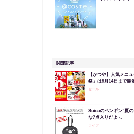
関連記事
【かつや】人気メニュ
祭」は8月14日まで開
セール
Suicaのペンギン"夏
な7点入りだよ~。
ライフ