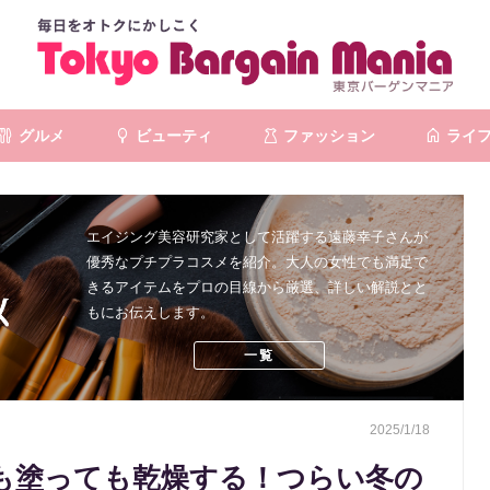
グルメ
ビューティ
ファッション
ライ
エイジング美容研究家として活躍する遠藤幸子さんが
優秀なプチプラコスメを紹介。大人の女性でも満足で
きるアイテムをプロの目線から厳選、詳しい解説とと
もにお伝えします。
一覧
2025/1/18
も塗っても乾燥する！つらい冬の