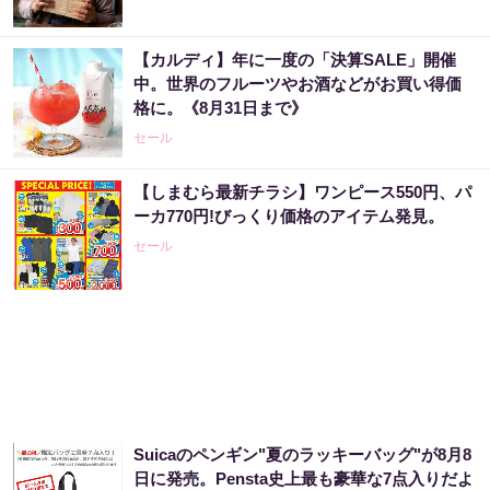
【カルディ】年に一度の「決算SALE」開催
「2027年の宝くじ当選者は〇〇です」占い師
中。世界のフルーツやお酒などがお買い得価
が暴露
格に。《8月31日まで》
PR（合同会社デジタルファーム ）
セール
【しまむら最新チラシ】ワンピース550円、パ
「宝くじ、運じゃなかった」当たる人は“同じ
ーカ770円!びっくり価格のアイテム発見。
こと”してる
セール
PR（合同会社デジタルファーム ）
「現実…？」〇〇をしただけで貧困主婦が宝
くじ当選
PR（合同会社デジタルファーム ）
Suicaのペンギン"夏のラッキーバッグ"が8月8
「宝くじを買う前に〇〇をしただけ」言われ
日に発売。Pensta史上最も豪華な7点入りだよ
た通りにしてみたら…