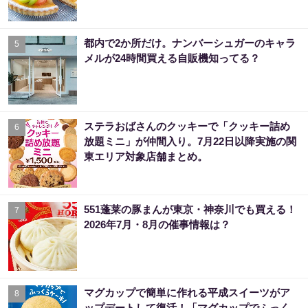
都内で2か所だけ。ナンバーシュガーのキャラ
5
メルが24時間買える自販機知ってる？
ステラおばさんのクッキーで「クッキー詰め
6
放題ミニ」が仲間入り。7月22日以降実施の関
東エリア対象店舗まとめ。
551蓬莱の豚まんが東京・神奈川でも買える！
7
2026年7月・8月の催事情報は？
マグカップで簡単に作れる平成スイーツがア
8
ップデートして復活！「マグカップでふっく