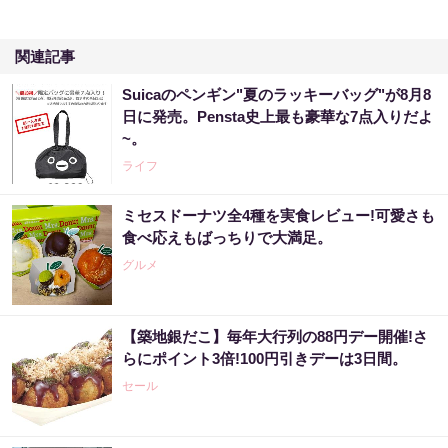
関連記事
Suicaのペンギン"夏のラッキーバッグ"が8月8
日に発売。Pensta史上最も豪華な7点入りだよ
~。
ライフ
ミセスドーナツ全4種を実食レビュー!可愛さも
食べ応えもばっちりで大満足。
グルメ
【築地銀だこ】毎年大行列の88円デー開催!さ
らにポイント3倍!100円引きデーは3日間。
セール