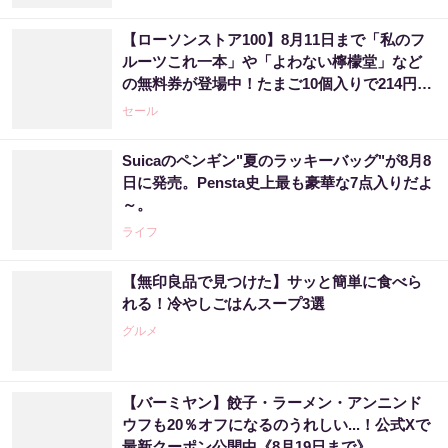
【ローソンストア100】8月11日まで「私のフ
ルーツこれ一本」や「よわない檸檬堂」など
の無料券が登場中！たまご10個入りで214円な
どのお得企画も見逃せない。
セール
Suicaのペンギン"夏のラッキーバッグ"が8月8
日に発売。Pensta史上最も豪華な7点入りだよ
～。
ライフ
【無印良品で見つけた】サッと簡単に食べら
れる！冷やしごはんスープ3選
グルメ
【バーミヤン】餃子・ラーメン・アンニンド
ウフも20％オフになるのうれしい...！公式Xで
最新クーポン公開中《8月19日まで》