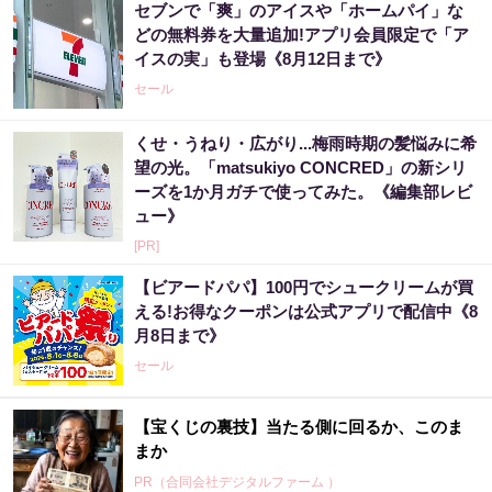
セブンで「爽」のアイスや「ホームパイ」な
どの無料券を大量追加!アプリ会員限定で「ア
イスの実」も登場《8月12日まで》
セール
くせ・うねり・広がり...梅雨時期の髪悩みに希
望の光。「matsukiyo CONCRED」の新シリ
ーズを1か月ガチで使ってみた。《編集部レビ
ュー》
[PR]
【ビアードパパ】100円でシュークリームが買
える!お得なクーポンは公式アプリで配信中《8
月8日まで》
セール
【宝くじの裏技】当たる側に回るか、このま
まか
PR（合同会社デジタルファーム ）