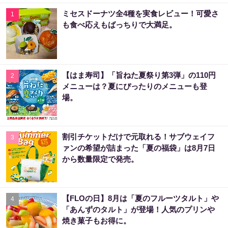
ミセスドーナツ全4種を実食レビュー！可愛さ
1
も食べ応えもばっちりで大満足。
【はま寿司】「旨ねた夏祭り第3弾」の110円
2
メニューは？夏にぴったりのメニューも登
場。
割引チケットだけで元取れる！サブウェイフ
3
ァンの希望が詰まった「夏の福袋」は8月7日
から数量限定で発売。
【FLOの日】8月は「夏のフルーツタルト」や
4
「あんずのタルト」が登場！人気のプリンや
焼き菓子もお得に。