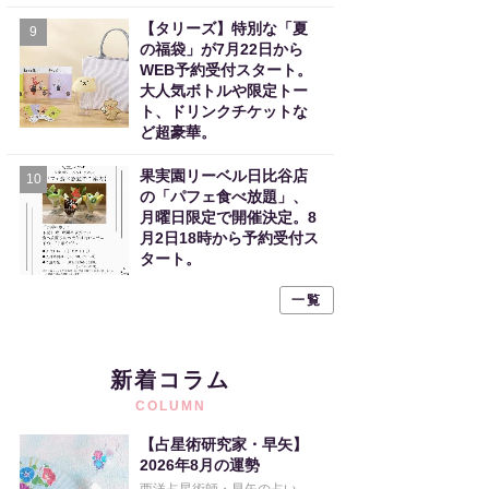
【タリーズ】特別な「夏
9
の福袋」が7月22日から
WEB予約受付スタート。
大人気ボトルや限定トー
ト、ドリンクチケットな
ど超豪華。
果実園リーベル日比谷店
10
の「パフェ食べ放題」、
月曜日限定で開催決定。8
月2日18時から予約受付ス
タート。
一覧
新着コラム
COLUMN
【占星術研究家・早矢】
2026年8月の運勢