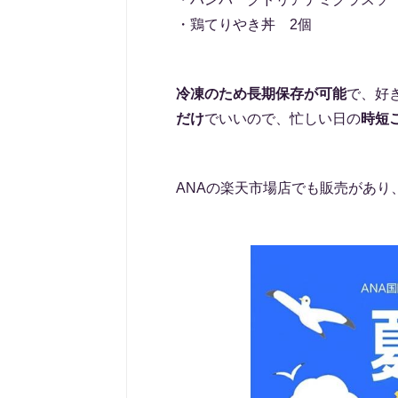
・鶏てりやき丼 2個
冷凍のため長期保存が可能
で、好
だけ
でいいので、忙しい日の
時短
ANAの楽天市場店でも販売があり