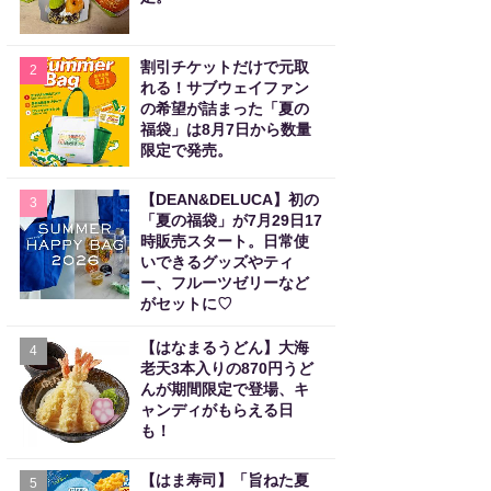
割引チケットだけで元取
2
れる！サブウェイファン
の希望が詰まった「夏の
福袋」は8月7日から数量
限定で発売。
【DEAN&DELUCA】初の
3
「夏の福袋」が7月29日17
時販売スタート。日常使
いできるグッズやティ
ー、フルーツゼリーなど
がセットに♡
【はなまるうどん】大海
4
老天3本入りの870円うど
んが期間限定で登場、キ
ャンディがもらえる日
も！
【はま寿司】「旨ねた夏
5