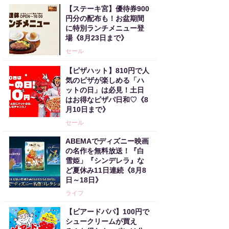
【ステーキ宮】優待券900
円分の配布も！お盆期間
に特別ランチメニュー登
場《8月23日まで》
セール
【ピザハット】810円で人
気のピザが楽しめる「ハ
ットの日」は必見！土日
はお得なピザパ日和♡《8
月10日まで》
セール
ABEMAでディズニー映画
の名作を無料放送！『白
雪姫」『シンデレラ』な
ど夏休み11日連続《8月8
日～18日》
ライフ
【ビアードパパ】100円で
シュークリームが買え