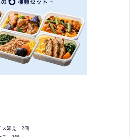
イス添え 2個
ース 2個