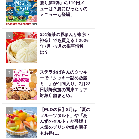
祭り第3弾」の110円メニ
ューは？夏にぴったりの
メニューも登場。
551蓬莱の豚まんが東京・
6
神奈川でも買える！2026
年7月・8月の催事情報
は？
ステラおばさんのクッキ
7
ーで「クッキー詰め放題
ミニ」が仲間入り。7月22
日以降実施の関東エリア
対象店舗まとめ。
【FLOの日】8月は「夏の
8
フルーツタルト」や「あ
んずのタルト」が登場！
人気のプリンや焼き菓子
もお得に。