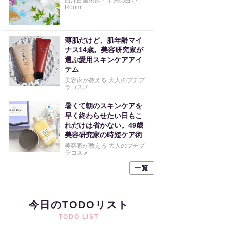
西洋占星術師・早矢の占い
Room
薄肌だけど、肌年齢マイ
ナス14歳。美容研究家が
選ぶ愛用スキンケアアイ
テム
美容家が教える 大人のプチプ
ラコスメ
暑くて朝のスキンケアを
早く終わらせたい日もこ
れだけは省かない。49歳
美容研究家の時短ケア術
美容家が教える 大人のプチプ
ラコスメ
一覧
今日のTODOリスト
TODO LIST