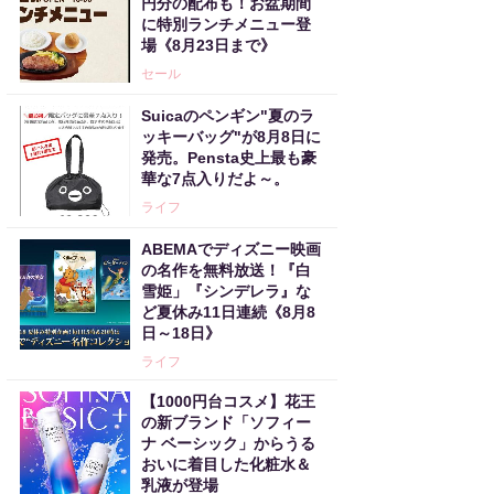
円分の配布も！お盆期間
に特別ランチメニュー登
場《8月23日まで》
セール
Suicaのペンギン"夏のラ
ッキーバッグ"が8月8日に
発売。Pensta史上最も豪
華な7点入りだよ～。
ライフ
ABEMAでディズニー映画
の名作を無料放送！『白
雪姫」『シンデレラ』な
ど夏休み11日連続《8月8
日～18日》
ライフ
【1000円台コスメ】花王
の新ブランド「ソフィー
ナ ベーシック」からうる
おいに着目した化粧水＆
乳液が登場