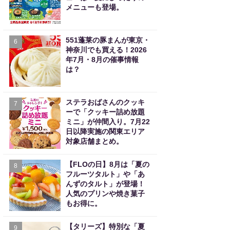
メニューも登場。
551蓬莱の豚まんが東京・
6
神奈川でも買える！2026
年7月・8月の催事情報
は？
ステラおばさんのクッキ
7
ーで「クッキー詰め放題
ミニ」が仲間入り。7月22
日以降実施の関東エリア
対象店舗まとめ。
【FLOの日】8月は「夏の
8
フルーツタルト」や「あ
んずのタルト」が登場！
人気のプリンや焼き菓子
もお得に。
【タリーズ】特別な「夏
9