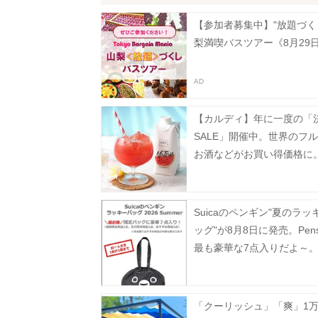
【参加者募集中】"放題づく
梨満喫バスツアー《8月29
【カルディ】年に一度の「
SALE」開催中。世界のフ
お酒などがお買い得価格に
31日まで》
Suicaのペンギン"夏のラッ
ッグ"が8月8日に発売。Pen
最も豪華な7点入りだよ～
「クーリッシュ」「爽」1万