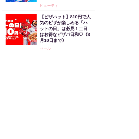
ビューティ
【ピザハット】810円で人
気のピザが楽しめる「ハ
ットの日」は必見！土日
はお得なピザパ日和♡《8
月10日まで》
セール