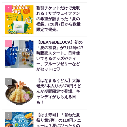
割引チケットだけで元取
2
れる！サブウェイファン
の希望が詰まった「夏の
福袋」は8月7日から数量
限定で発売。
【DEAN&DELUCA】初の
3
「夏の福袋」が7月29日17
時販売スタート。日常使
いできるグッズやティ
ー、フルーツゼリーなど
がセットに♡
【はなまるうどん】大海
4
老天3本入りの870円うど
んが期間限定で登場、キ
ャンディがもらえる日
も！
【はま寿司】「旨ねた夏
5
祭り第3弾」の110円メニ
ューは？夏にぴったりの