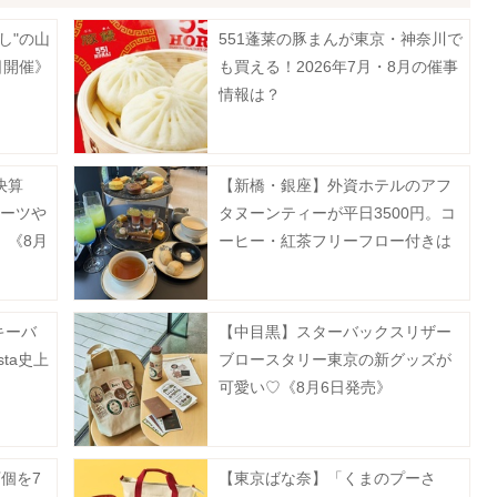
し"の山
551蓬莱の豚まんが東京・神奈川で
日開催》
も買える！2026年7月・8月の催事
情報は？
決算
【新橋・銀座】外資ホテルのアフ
ルーツや
タヌーンティーが平日3500円。コ
。《8月
ーヒー・紅茶フリーフロー付きは
破格...。
キーバ
【中目黒】スターバックスリザー
sta史上
ブロースタリー東京の新グッズが
。
可愛い♡《8月6日発売》
個を7
【東京ばな奈】「くまのプーさ