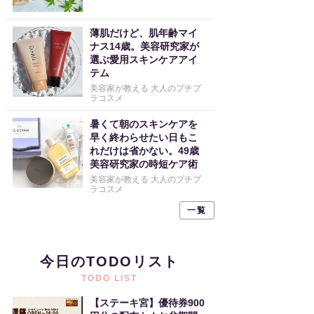
薄肌だけど、肌年齢マイ
ナス14歳。美容研究家が
選ぶ愛用スキンケアアイ
テム
美容家が教える 大人のプチプ
ラコスメ
暑くて朝のスキンケアを
早く終わらせたい日もこ
れだけは省かない。49歳
美容研究家の時短ケア術
美容家が教える 大人のプチプ
ラコスメ
一覧
今日のTODOリスト
TODO LIST
【ステーキ宮】優待券900