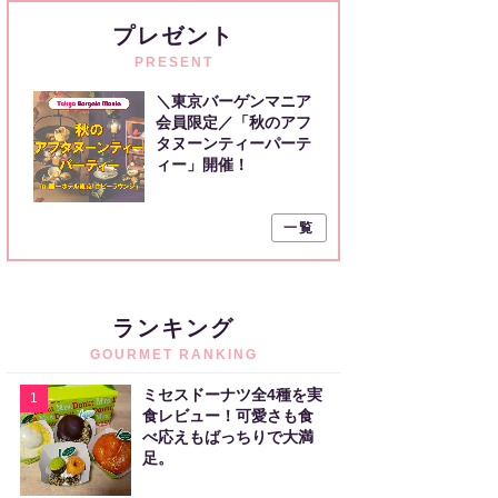
プレゼント
PRESENT
＼東京バーゲンマニア
会員限定／「秋のアフ
タヌーンティーパーテ
ィー」開催！
一覧
ランキング
GOURMET RANKING
ミセスドーナツ全4種を実
1
食レビュー！可愛さも食
べ応えもばっちりで大満
足。