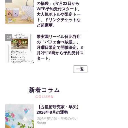
の福袋」が7月22日から
WEB予約受付スタート。
大人気ボトルや限定トー
ト、ドリンクチケットな
ど超豪華。
果実園リーベル日比谷店
10
の「パフェ食べ放題」、
月曜日限定で開催決定。8
月2日18時から予約受付ス
タート。
一覧
新着コラム
COLUMN
【占星術研究家・早矢】
2026年8月の運勢
西洋占星術師・早矢の占い
Room