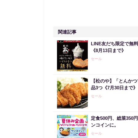
関連記事
LINE友だち限定で
《8月13日まで》
セール
【松のや】「とんかつ
品3つ《7月30日まで》
セール
定食500円、総菜35
ンコインに。
セール