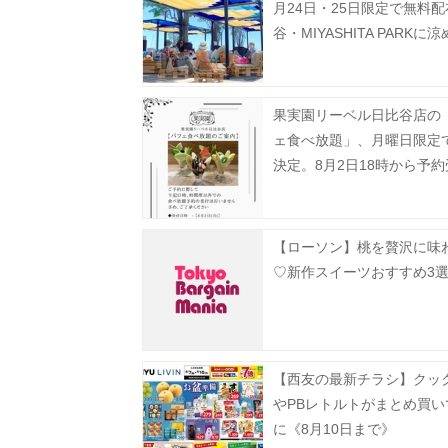
月24日・25日限定で無料
谷・MIYASHITA PARKに
型シェルターが登場中。
果実園リーベル日比谷店の
ェ食べ放題」、月曜日限定
決定。8月2日18時から予
タート。
【ローソン】桃を贅沢に味
♡新作スイーツおすすめ3
【西友の最新チラシ】クッ
やPBレトルトがまとめ買い
に《8月10日まで》