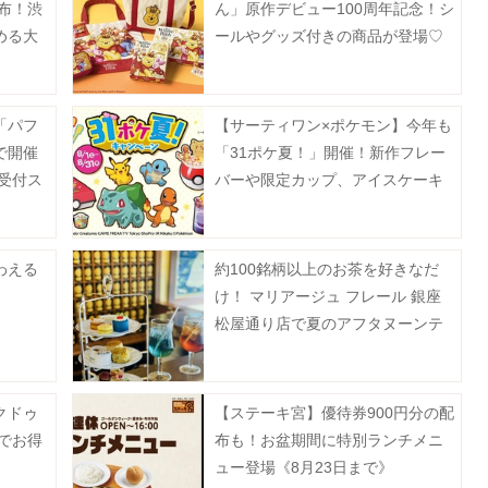
配布！渋
ん」原作デビュー100周年記念！シ
涼める大
ールやグッズ付きの商品が登場♡
「パフ
【サーティワン×ポケモン】今年も
で開催
「31ポケ夏！」開催！新作フレー
約受付ス
バーや限定カップ、アイスケーキ
など必見のラインアップ《8月1日
スタート》
わえる
約100銘柄以上のお茶を好きなだ
選
け！ マリアージュ フレール 銀座
松屋通り店で夏のアフタヌーンテ
ィーを提供。《事前予約制》
クドゥ
【ステーキ宮】優待券900円分の配
でお得
布も！お盆期間に特別ランチメニ
ュー登場《8月23日まで》