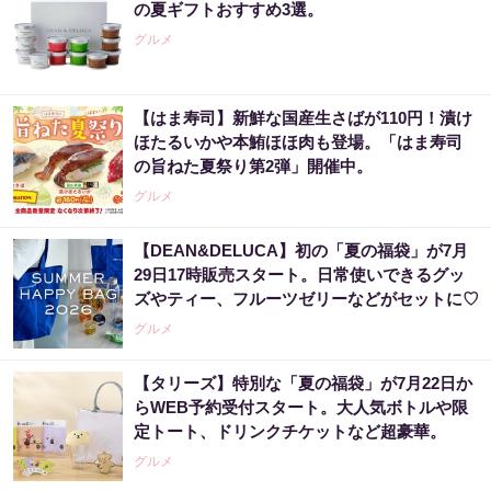
の夏ギフトおすすめ3選。
グルメ
【はま寿司】新鮮な国産生さばが110円！漬け
ほたるいかや本鮪ほほ肉も登場。「はま寿司
の旨ねた夏祭り第2弾」開催中。
グルメ
【DEAN&DELUCA】初の「夏の福袋」が7月
29日17時販売スタート。日常使いできるグッ
ズやティー、フルーツゼリーなどがセットに♡
グルメ
【タリーズ】特別な「夏の福袋」が7月22日か
らWEB予約受付スタート。大人気ボトルや限
定トート、ドリンクチケットなど超豪華。
グルメ