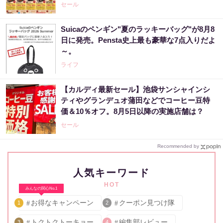
セール
Suicaのペンギン"夏のラッキーバッグ"が8月8
日に発売。Pensta史上最も豪華な7点入りだよ
～。
ライフ
【カルディ最新セール】池袋サンシャインシ
ティやグランデュオ蒲田などでコーヒー豆特
価＆10％オフ。8月5日以降の実施店舗は？
セール
Recommended by
人気キーワード
HOT
みんなの関心No.1
お得なキャンペーン
クーポン見つけ隊
1
2
トクトクトーキョー
編集部レビュー
3
4