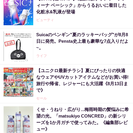
ィーナ ベーシック」からうるおいに着目した
化粧水&乳液が登場
ビューティ
Suicaのペンギン"夏のラッキーバッグ"が8月8
日に発売。Pensta史上最も豪華な7点入りだよ
~。
ライフ
【ユニクロ最新チラシ】夏にぴったりの快適
なウェアやUVカットアイテムなどがお買い得!
旅行や帰省、レジャーにも大活躍《8月13日ま
で》
セール
くせ・うねり・広がり...梅雨時期の髪悩みに希
望の光。「matsukiyo CONCRED」の新シリ
ーズを1か月ガチで使ってみた。《編集部レビ
ュー》