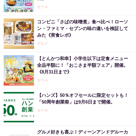
セール
コンビニ「さばの味噌煮」食べ比べ！ローソ
ン・ファミマ・セブンの味の違いを検証して
みた《実食レポ》
グルメ
【とんかつ和幸】小学生以下は定食メニュー
全品半額に！「おこさま半額フェア」開催。
《8月31日まで》
セール
【ハンズ】50％オフセールに限定セットも！
「50周年創業祭」は9月6日まで開催。
セール
グルメ好きも喜ぶ！ディーンアンドデルーカ