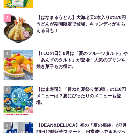
【はなまるうどん】大海老天3本入りの870円
3
うどんが期間限定で登場、キャンディがもら
える日も！
【FLOの日】8月は「夏のフルーツタルト」や
4
「あんずのタルト」が登場！人気のプリンや
焼き菓子もお得に。
【はま寿司】「旨ねた夏祭り第3弾」の110円
5
メニューは？夏にぴったりのメニューも登
場。
【DEAN&DELUCA】初の「夏の福袋」が7月
6
29日17時販売スタート。日常使いできるグッ