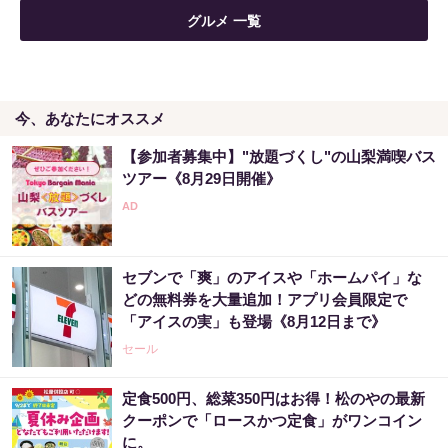
宝くじ当たる人だけが気づいている違い
グルメ 一覧
PR（合同会社デジタルファーム ）
今、あなたにオススメ
【宝くじ落選】外れ続ける流れ、ここで断ち
ませんか
【参加者募集中】"放題づくし"の山梨満喫バス
PR（合同会社デジタルファーム ）
ツアー《8月29日開催》
宝くじ当選者「〇〇をやらずに買うのはもっ
たいない」
セブンで「爽」のアイスや「ホームパイ」な
PR（合同会社デジタルファーム ）
どの無料券を大量追加！アプリ会員限定で
「アイスの実」も登場《8月12日まで》
セール
定食500円、総菜350円はお得！松のやの最新
クーポンで「ロースかつ定食」がワンコイン
に。