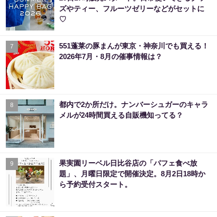
ズやティー、フルーツゼリーなどがセットに
♡
551蓬莱の豚まんが東京・神奈川でも買える！
7
2026年7月・8月の催事情報は？
都内で2か所だけ。ナンバーシュガーのキャラ
8
メルが24時間買える自販機知ってる？
果実園リーベル日比谷店の「パフェ食べ放
9
題」、月曜日限定で開催決定。8月2日18時か
ら予約受付スタート。