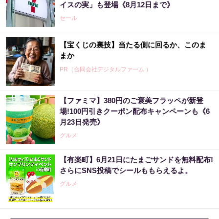
イスの実」も登場《8月12日まで》
セール
【宝くじの裏技】当たる側に回るか、このま
まか
PR（合同会社デジタルファーム ）
【ファミマ】380円のご褒美フラッペが新登
アマゾン1位の実績！380円で5日間お試し。
場!100円引きクーポン配布キャンペーンも《6
月23日発売》
PR（ハーブ健康本舗）
グルメ
【有楽町】6月21日にたまごサンドを無料配布!
アマゾン1位「このお茶ガチです」噂のお茶
さらにSNS投稿でシールももらえるよ。
グルメ
PR（ハーブ健康本舗）