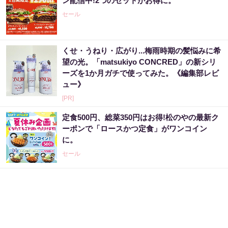
ン配信中!2つのセットがお得に。
セール
くせ・うねり・広がり...梅雨時期の髪悩みに希
望の光。「matsukiyo CONCRED」の新シリ
ーズを1か月ガチで使ってみた。《編集部レビ
ュー》
[PR]
定食500円、総菜350円はお得!松のやの最新ク
ーポンで「ロースかつ定食」がワンコイン
に。
セール