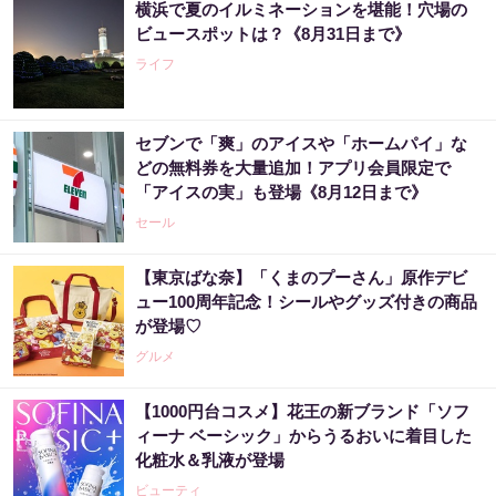
横浜で夏のイルミネーションを堪能！穴場の
ビュースポットは？《8月31日まで》
ライフ
セブンで「爽」のアイスや「ホームパイ」な
どの無料券を大量追加！アプリ会員限定で
「アイスの実」も登場《8月12日まで》
セール
【東京ばな奈】「くまのプーさん」原作デビ
ュー100周年記念！シールやグッズ付きの商品
が登場♡
グルメ
【1000円台コスメ】花王の新ブランド「ソフ
ィーナ ベーシック」からうるおいに着目した
化粧水＆乳液が登場
ビューティ