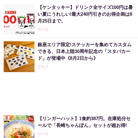
【ケンタッキー】ドリンク全サイズ100円は暑
い夏にうれしい!最大240円引きのお得企画は8
月25日まで。
セール
銀座エリア限定!ステッカーを集めてカスタム
できる、日本上陸30周年記念の「スタバカー
ド」が登場中《8月2日から》
グルメ
【リンガーハット】1食約387円。在庫処分セ
ールで「長崎ちゃんぽん」セットが超お得!
セール