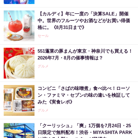
【カルディ】年に一度の「決算SALE」開催
中。世界のフルーツやお酒などがお買い得価
格に。《8月31日まで》
セール
551蓬莱の豚まんが東京・神奈川でも買える！
2026年7月・8月の催事情報は？
グルメ
コンビニ「さばの味噌煮」食べ比べ！ローソ
ン・ファミマ・セブンの味の違いを検証して
みた《実食レポ》
グルメ
「クーリッシュ」「爽」1万個を7月24日・25
日限定で無料配布！渋谷・MIYASHITA PARK