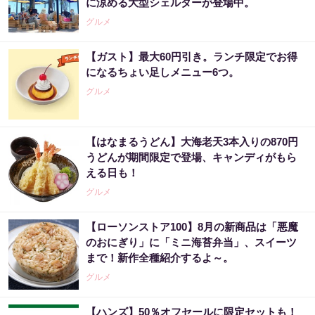
に涼める大型シェルターが登場中。
グルメ
【ガスト】最大60円引き。ランチ限定でお得
になるちょい足しメニュー6つ。
グルメ
【はなまるうどん】大海老天3本入りの870円
うどんが期間限定で登場、キャンディがもら
える日も！
グルメ
【ローソンストア100】8月の新商品は「悪魔
のおにぎり」に「ミニ海苔弁当」、スイーツ
まで！新作全種紹介するよ～。
グルメ
【ハンズ】50％オフセールに限定セットも！