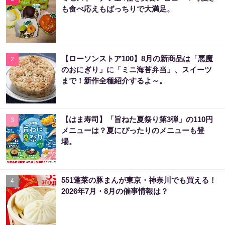
も食べ応えもばっちりで大満足。
【ローソンストア100】8月の新商品は「悪魔
2
のおにぎり」に「ミニ海苔弁当」、スイーツ
まで！新作全種紹介するよ～。
【はま寿司】「旨ねた夏祭り第3弾」の110円
3
メニューは？夏にぴったりのメニューも登
場。
551蓬莱の豚まんが東京・神奈川でも買える！
4
2026年7月・8月の催事情報は？