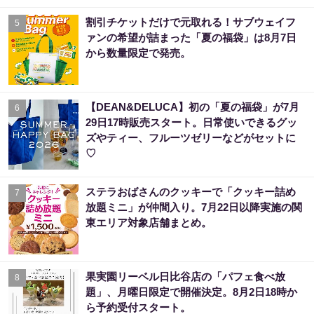
割引チケットだけで元取れる！サブウェイフ
5
ァンの希望が詰まった「夏の福袋」は8月7日
から数量限定で発売。
【DEAN&DELUCA】初の「夏の福袋」が7月
6
29日17時販売スタート。日常使いできるグッ
ズやティー、フルーツゼリーなどがセットに
♡
ステラおばさんのクッキーで「クッキー詰め
7
放題ミニ」が仲間入り。7月22日以降実施の関
東エリア対象店舗まとめ。
果実園リーベル日比谷店の「パフェ食べ放
8
題」、月曜日限定で開催決定。8月2日18時か
ら予約受付スタート。