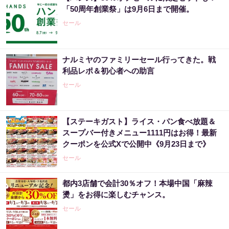
「50周年創業祭」は9月6日まで開催。
セール
ナルミヤのファミリーセール行ってきた。戦
利品レポ＆初心者への助言
セール
【ステーキガスト】ライス・パン食べ放題＆
スープバー付きメニュー1111円はお得！最新
クーポンを公式Xで公開中《9月23日まで》
セール
都内3店舗で会計30％オフ！本場中国「麻辣
燙」をお得に楽しむチャンス。
セール