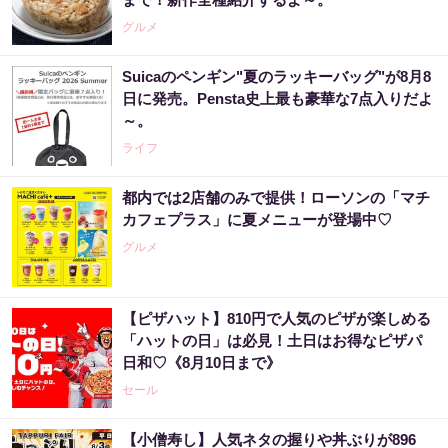
グルメ
Suicaのペンギン"夏のラッキーバッグ"が8月8
日に発売。Pensta史上最も豪華な7点入りだよ
～。
ライフ
都内では2店舗のみで提供！ローソンの「マチ
カフェプラス」に夏メニューが登場中♡
グルメ
【ピザハット】810円で人気のピザが楽しめる
「ハットの日」は必見！土日はお得なピザパ
日和♡《8月10日まで》
セール
【小僧寿し】人気ネタの握りや丼ぶりが896