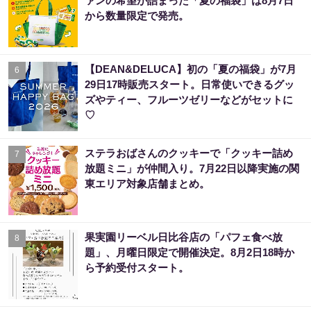
ァンの希望が詰まった「夏の福袋」は8月7日
から数量限定で発売。
【DEAN&DELUCA】初の「夏の福袋」が7月
6
29日17時販売スタート。日常使いできるグッ
ズやティー、フルーツゼリーなどがセットに
♡
ステラおばさんのクッキーで「クッキー詰め
7
放題ミニ」が仲間入り。7月22日以降実施の関
東エリア対象店舗まとめ。
果実園リーベル日比谷店の「パフェ食べ放
8
題」、月曜日限定で開催決定。8月2日18時か
ら予約受付スタート。