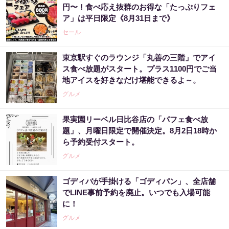
円〜！食べ応え抜群のお得な「たっぷりフェ
ア」は平日限定《8月31日まで》
セール
東京駅すぐのラウンジ「丸善の三階」でアイ
ス食べ放題がスタート。プラス1100円でご当
地アイスを好きなだけ堪能できるよ～。
グルメ
果実園リーベル日比谷店の「パフェ食べ放
題」、月曜日限定で開催決定。8月2日18時か
ら予約受付スタート。
グルメ
ゴディバが手掛ける「ゴディパン」、全店舗
でLINE事前予約を廃止。いつでも入場可能
に！
グルメ