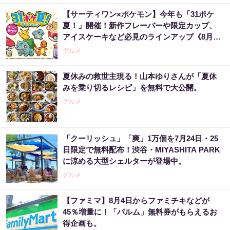
【サーティワン×ポケモン】今年も「31ポケ
夏！」開催！新作フレーバーや限定カップ、
アイスケーキなど必見のラインアップ《8月1
日スタート》
グルメ
夏休みの救世主現る！山本ゆりさんが「夏休
みを乗り切るレシピ」を無料で大公開。
グルメ
「クーリッシュ」「爽」1万個を7月24日・25
日限定で無料配布！渋谷・MIYASHITA PARK
に涼める大型シェルターが登場中。
グルメ
【ファミマ】8月4日からファミチキなどが
45％増量に！「パルム」無料券がもらえるお
得企画も。