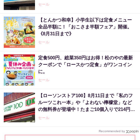
セール
【とんかつ和幸】小学生以下は定食メニュー
全品半額に！「おこさま半額フェア」開催。
《8月31日まで》
セール
定食500円、総菜350円はお得！松のやの最新
クーポンで「ロースかつ定食」がワンコイン
に。
セール
【ローソンストア100】8月11日まで「私のフ
ルーツこれ一本」や「よわない檸檬堂」など
の無料券が登場中！たまご10個入りで214円な
どのお得企画も見逃せない。
セール
Recommended by