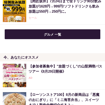
【肉匠坂井】7月24日まで全ドリンク90分飲み
放題が1628円→999円!ソフトドリンクも飲み
放題は550円→250円に。
セール
グルメ 一覧
今、あなたにオススメ
【参加者募集中】"放題づくし"の山梨満喫バス
ツアー《8月29日開催》
【ローソンストア100】8月の新商品は「悪魔
のおにぎり」に「ミニ海苔弁当」、スイーツ
まで！新作全種紹介するよ～。