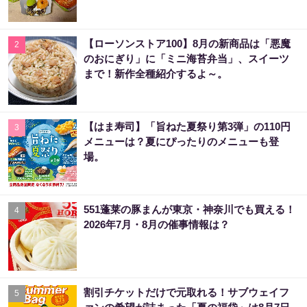
【ローソンストア100】8月の新商品は「悪魔
2
のおにぎり」に「ミニ海苔弁当」、スイーツ
まで！新作全種紹介するよ～。
【はま寿司】「旨ねた夏祭り第3弾」の110円
3
メニューは？夏にぴったりのメニューも登
場。
551蓬莱の豚まんが東京・神奈川でも買える！
4
2026年7月・8月の催事情報は？
割引チケットだけで元取れる！サブウェイフ
5