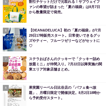
割引チケットだけで元取れる！サブウェイフ
5
ァンの希望が詰まった「夏の福袋」は8月7日
から数量限定で発売。
【DEAN&DELUCA】初の「夏の福袋」が7月
6
29日17時販売スタート。日常使いできるグッ
ズやティー、フルーツゼリーなどがセットに
♡
ステラおばさんのクッキーで「クッキー詰め
7
放題ミニ」が仲間入り。7月22日以降実施の関
東エリア対象店舗まとめ。
果実園リーベル日比谷店の「パフェ食べ放
8
題」、月曜日限定で開催決定。8月2日18時か
ら予約受付スタート。