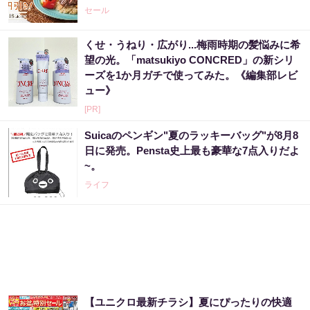
セール
くせ・うねり・広がり...梅雨時期の髪悩みに希
望の光。「matsukiyo CONCRED」の新シリ
ーズを1か月ガチで使ってみた。《編集部レビ
ュー》
[PR]
Suicaのペンギン"夏のラッキーバッグ"が8月8
日に発売。Pensta史上最も豪華な7点入りだよ
~。
ライフ
【ユニクロ最新チラシ】夏にぴったりの快適