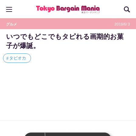
グルメ
2019/6/ 3
いつでもどこでもタピれる画期的お菓
子が爆誕。
タピオカ