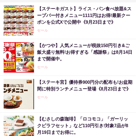
【ステーキガスト】ライス・パン食べ放題&ス
ープバー付きメニュー1111円はお得!最新クー
ポンを公式Xで公開中《9月23日まで》
セール
【かつや】人気メニューが税抜150円引き&ご
飯大盛り無料!お得すぎる「感謝祭」は8月14日
まで開催中。
セール
【ステーキ宮】優待券900円分の配布も!お盆期
間に特別ランチメニュー登場《8月23日まで》
セール
【むさしの森珈琲】「ロコモコ」「ガーリッ
クピラフセット」など110円引き!対象7品が8
月19日までお得に。