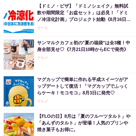
【ドミノ・ピザ】「ドミノシェイク」無料試
飲や期間限定「お盆セット」は必見！「ドミ
ノ冷涼化計画」プロジェクト始動《8月16日ま
で》
セール
サンマルクカフェ初の"夏の福袋"は全3種！中
身全部見せ♡《7月21日10時からECで発売》
グルメ
マグカップで簡単に作れる平成スイーツがア
ップデートして復活！「マグカップでふっく
らケーキ！モコモコ」8月3日に発売♡
グルメ
【FLOの日】8月は「夏のフルーツタルト」や
「あんずのタルト」が登場！人気のプリンや
焼き菓子もお得に。