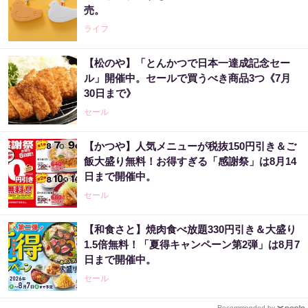
売。
ライフ
【松のや】「とんかつで日本一達成記念セー
ル」開催中。セールで買うべき商品3つ《7月
30日まで》
セール
【かつや】人気メニューが税抜150円引き＆ご
飯大盛り無料！お得すぎる「感謝祭」は8月14
日まで開催中。
セール
【和食さと】焼肉食べ放題330円引き＆大盛り
1.5倍無料！「夏得キャンペーン第2弾」は8月7
日まで開催中。
セール
Recommended by