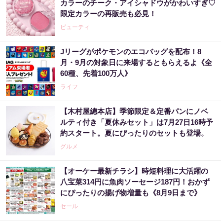
カラーのチーク・アイシャドウがかわいすぎ♡
限定カラーの再販売も必見！
ビューティ
Jリーグがポケモンのエコバッグを配布！8
月・9月の対象日に来場するともらえるよ《全
60種、先着100万人》
ライフ
【木村屋總本店】季節限定＆定番パンにノベ
ルティ付き「夏休みセット」は7月27日16時予
約スタート。夏にぴったりのセットも登場。
グルメ
【オーケー最新チラシ】時短料理に大活躍の
八宝菜314円に魚肉ソーセージ187円！おかず
にぴったりの揚げ物増量も《8月9日まで》
セール