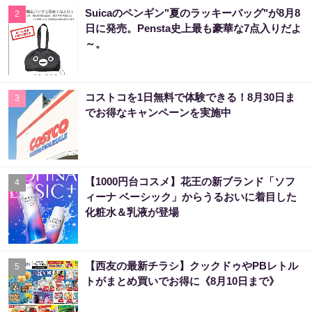
Suicaのペンギン"夏のラッキーバッグ"が8月8
2
日に発売。Pensta史上最も豪華な7点入りだよ
～。
コストコを1日無料で体験できる！8月30日ま
3
でお得なキャンペーンを実施中
【1000円台コスメ】花王の新ブランド「ソフ
4
ィーナ ベーシック」からうるおいに着目した
化粧水＆乳液が登場
【西友の最新チラシ】クックドゥやPBレトル
5
トがまとめ買いでお得に《8月10日まで》