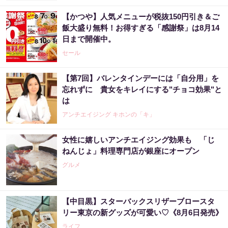
【かつや】人気メニューが税抜150円引き＆ご
飯大盛り無料！お得すぎる「感謝祭」は8月14
日まで開催中。
セール
【第7回】バレンタインデーには「自分用」を
忘れずに 貴女をキレイにする"チョコ効果"と
は
アンチエイジング キホンの「キ」
女性に嬉しいアンチエイジング効果も 「じ
ねんじょ」料理専門店が銀座にオープン
グルメ
【中目黒】スターバックスリザーブロースタ
リー東京の新グッズが可愛い♡《8月6日発売》
ライフ