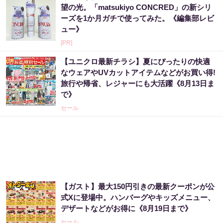
望の光。「matsukiyo CONCRED」の新シリ
ーズを1か月ガチで使ってみた。《編集部レビ
ュー》
[PR]
【ユニクロ最新チラシ】夏にぴったりの快適
なウェアやUVカットアイテムなどがお買い得!
旅行や帰省、レジャーにも大活躍《8月13日ま
で》
セール
【ガスト】最大150円引きの最新クーポンが公
式Xに登場中。ハンバーグやキッズメニュー、
デザートなどがお得に《8月19日まで》
セール