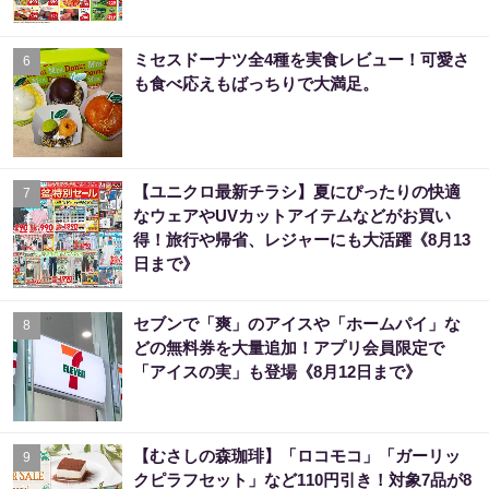
ミセスドーナツ全4種を実食レビュー！可愛さ
6
も食べ応えもばっちりで大満足。
【ユニクロ最新チラシ】夏にぴったりの快適
7
なウェアやUVカットアイテムなどがお買い
得！旅行や帰省、レジャーにも大活躍《8月13
日まで》
セブンで「爽」のアイスや「ホームパイ」な
8
どの無料券を大量追加！アプリ会員限定で
「アイスの実」も登場《8月12日まで》
【むさしの森珈琲】「ロコモコ」「ガーリッ
9
クピラフセット」など110円引き！対象7品が8