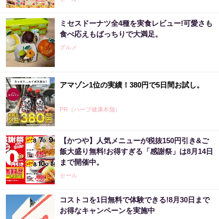
ミセスドーナツ全4種を実食レビュー!可愛さも
食べ応えもばっちりで大満足。
グルメ
アマゾン1位の実績！380円で5日間お試し。
PR（ハーブ健康本舗）
【かつや】人気メニューが税抜150円引き&ご
事例から学ぶ『特権アクセス管理』
飯大盛り無料!お得すぎる「感謝祭」は8月14日
まで開催中。
PR（KeeperSecurity）
セール
コストコを1日無料で体験できる!8月30日まで
「気になっていた認知機能が菌で…」森永が
お得なキャンペーンを実施中
開発。感動の70代続出