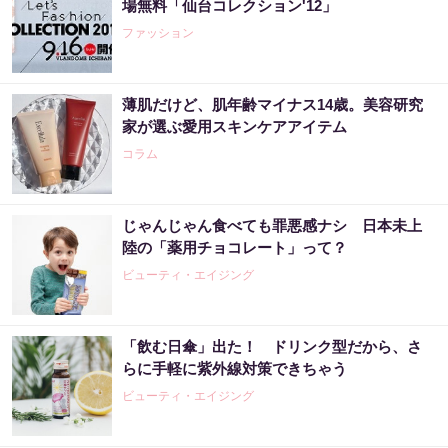
場無料「仙台コレクション'12」
ファッション
薄肌だけど、肌年齢マイナス14歳。美容研究
家が選ぶ愛用スキンケアアイテム
コラム
じゃんじゃん食べても罪悪感ナシ 日本未上
陸の「薬用チョコレート」って？
ビューティ・エイジング
「飲む日傘」出た！ ドリンク型だから、さ
らに手軽に紫外線対策できちゃう
ビューティ・エイジング