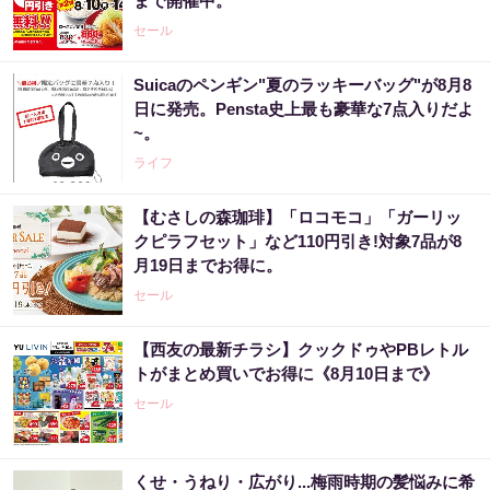
まで開催中。
セール
Suicaのペンギン"夏のラッキーバッグ"が8月8
日に発売。Pensta史上最も豪華な7点入りだよ
~。
ライフ
【むさしの森珈琲】「ロコモコ」「ガーリッ
クピラフセット」など110円引き!対象7品が8
月19日までお得に。
セール
【西友の最新チラシ】クックドゥやPBレトル
トがまとめ買いでお得に《8月10日まで》
セール
くせ・うねり・広がり...梅雨時期の髪悩みに希