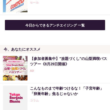
セール
PR（森永乳業）
「気になっていた認知機能が菌で…」森永が
今日からできるアンチエイジング 一覧
開発。感動の70代続出
PR（森永乳業）
今、あなたにオススメ
【昭和43年以前生まれはロト６この数字を買
うべき】6つの数字が「完全一致」する方...
【参加者募集中】"放題づくし"の山梨満喫バス
PR（株式会社MURA）
ツアー《8月29日開催》
８月のロト6はこの方法で買え!!６つの数字が
『完全一致』する方法
こんなものまで年齢つけるな！「子宮年齢」
PR（株式会社MURA）
「卵巣年齢」焦るじゃないか
コラム