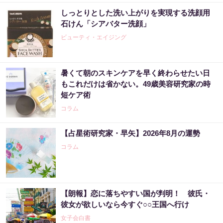
しっとりとした洗い上がりを実現する洗顔用
石けん「シアバター洗顔」
ビューティ・エイジング
暑くて朝のスキンケアを早く終わらせたい日
もこれだけは省かない。49歳美容研究家の時
短ケア術
コラム
【占星術研究家・早矢】2026年8月の運勢
コラム
【朗報】恋に落ちやすい国が判明！ 彼氏・
彼女が欲しいなら今すぐ○○王国へ行け
女子会白書