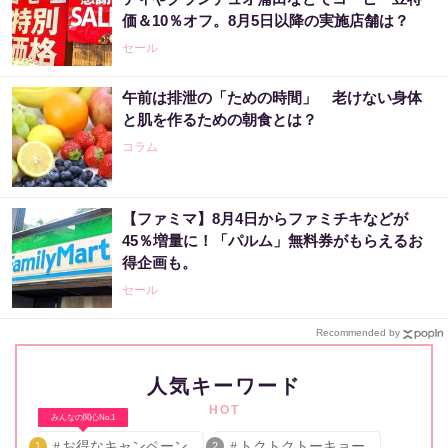
価＆10％オフ。8月5日以降の実施店舗は？
セール
午前は排泄の「ための時間」 老けない身体
と肌を作るための朝食とは？
コラム
【ファミマ】8月4日からファミチキなどが
45％増量に！「パルム」無料券がもらえるお
得企画も。
セール
Recommended by
人気キーワード
HOT
みんなの関心No.1
お得なキャンペーン
トクトクトーキョー
1
2