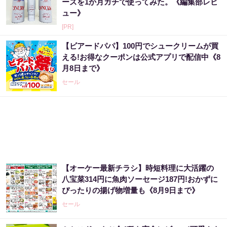
ーズを1か月ガチで使ってみた。《編集部レビ
ュー》
[PR]
【ビアードパパ】100円でシュークリームが買
える!お得なクーポンは公式アプリで配信中《8
月8日まで》
セール
【オーケー最新チラシ】時短料理に大活躍の
八宝菜314円に魚肉ソーセージ187円!おかずに
ぴったりの揚げ物増量も《8月9日まで》
セール