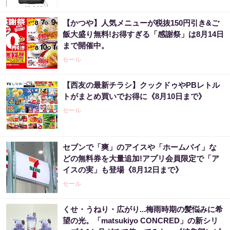
【かつや】人気メニューが税抜150円引き&ご
飯大盛り無料!お得すぎる「感謝祭」は8月14日
まで開催中。
セール
【西友の最新チラシ】クックドゥやPBレトル
トがまとめ買いでお得に《8月10日まで》
セール
セブンで「爽」のアイスや「ホームパイ」な
どの無料券を大量追加!アプリ会員限定で「ア
イスの実」も登場《8月12日まで》
セール
くせ・うねり・広がり...梅雨時期の髪悩みに希
望の光。「matsukiyo CONCRED」の新シリ