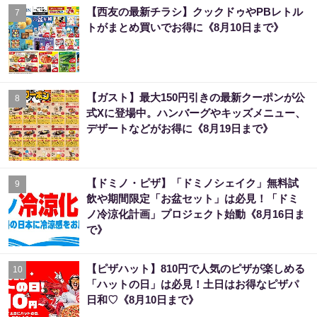
【西友の最新チラシ】クックドゥやPBレトル
7
トがまとめ買いでお得に《8月10日まで》
【ガスト】最大150円引きの最新クーポンが公
8
式Xに登場中。ハンバーグやキッズメニュー、
デザートなどがお得に《8月19日まで》
【ドミノ・ピザ】「ドミノシェイク」無料試
9
飲や期間限定「お盆セット」は必見！「ドミ
ノ冷涼化計画」プロジェクト始動《8月16日ま
で》
【ピザハット】810円で人気のピザが楽しめる
10
「ハットの日」は必見！土日はお得なピザパ
日和♡《8月10日まで》