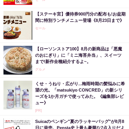
【ステーキ宮】優待券900円分の配布も!お盆期
間に特別ランチメニュー登場《8月23日まで》
セール
【ローソンストア100】8月の新商品は「悪魔
のおにぎり」に「ミニ海苔弁当」、スイーツ
まで!新作全種紹介するよ~。
グルメ
くせ・うねり・広がり...梅雨時期の髪悩みに希
望の光。「matsukiyo CONCRED」の新シリ
ーズを1か月ガチで使ってみた。《編集部レビ
ュー》
[PR]
Suicaのペンギン"夏のラッキーバッグ"が8月8
日に発売。Pensta史上最も豪華な7点入りだよ