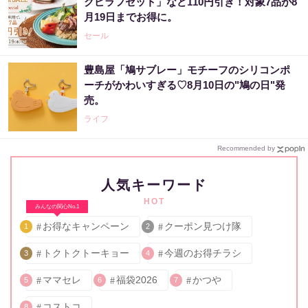
クピラフセット」など110円引き！対象7品が8
月19日までお得に。
セール
豊島屋「鳩サブレー」モチーフのシリコンポ
ーチがかわいすぎる♡8月10日の"鳩の日"発
売。
ライフ
Recommended by
人気キーワード
HOT
みんなの関心No.1
お得なキャンペーン
クーポン見つけ隊
1
2
トクトクトーキョー
今週のお得チラシ
3
4
ママセレ
福袋2026
かつや
5
6
7
コストコ
8