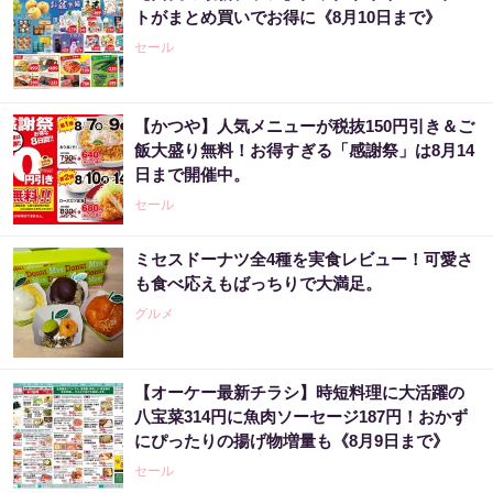
トがまとめ買いでお得に《8月10日まで》
セール
【かつや】人気メニューが税抜150円引き＆ご
飯大盛り無料！お得すぎる「感謝祭」は8月14
日まで開催中。
セール
ミセスドーナツ全4種を実食レビュー！可愛さ
も食べ応えもばっちりで大満足。
グルメ
【オーケー最新チラシ】時短料理に大活躍の
八宝菜314円に魚肉ソーセージ187円！おかず
にぴったりの揚げ物増量も《8月9日まで》
セール