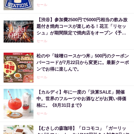
セール
【渋谷】参加費2500円で5000円相当の飲み放
題付き焼肉コースが楽しめる！花王「リセッ
シュ」が期間限定で焼肉店をオープン《予約
受付中》
セール
松のや「味噌ロースかつ丼」500円のクーポン
バーコードが7月22日から変更に。最新クーポ
ンでお得に楽しんで。
セール
【カルディ】年に一度の「決算SALE」開催
中。世界のフルーツやお酒などがお買い得価
格に。《8月31日まで》
セール
【むさしの森珈琲】「ロコモコ」「ガーリッ