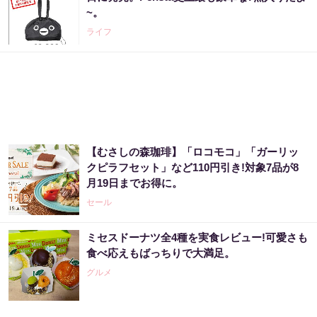
~。
ライフ
【むさしの森珈琲】「ロコモコ」「ガーリッ
クピラフセット」など110円引き!対象7品が8
月19日までお得に。
セール
ミセスドーナツ全4種を実食レビュー!可愛さも
食べ応えもばっちりで大満足。
グルメ