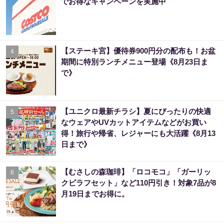
でお得なキャンペーンを実施中
【ステーキ宮】優待券900円分の配布も！お盆
4
期間に特別ランチメニュー登場《8月23日ま
で》
【ユニクロ最新チラシ】夏にぴったりの快適
5
なウェアやUVカットアイテムなどがお買い
得！旅行や帰省、レジャーにも大活躍《8月13
日まで》
【むさしの森珈琲】「ロコモコ」「ガーリッ
6
クピラフセット」など110円引き！対象7品が8
月19日までお得に。