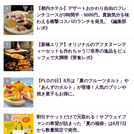
【都内ホテル】デザートおかわり自由のフレ
6
ンチコースが3時間半・5000円。貴族気分を味
わえる衝撃コスパのランチを発見。《編集部
レポ》
【新橋エリア】オリジナルのアフタヌーンテ
7
ィーセットも作れちゃう♡世界の逸品をビュ
ッフェで大満喫《実食レポ》
【FLOの日】8月は「夏のフルーツタルト」や
8
「あんずのタルト」が登場！人気のプリンや
焼き菓子もお得に。
割引チケットだけで元取れる！サブウェイフ
9
ァンの希望が詰まった「夏の福袋」は8月7日
から数量限定で発売。