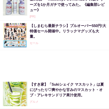
ーズを1か月ガチで使ってみた。《編集部レビ
ュー》
[PR]
【しまむら最新チラシ】プルオーバー550円!大
特価セール開催中。リラックマグッズも大
量。
セール
【すき家】「Sukiシェイク マスカット」は夏
にぴったり♡爽やかな甘みのマスカット・オ
ブ・アレキサンドリア果汁使用。
グルメ