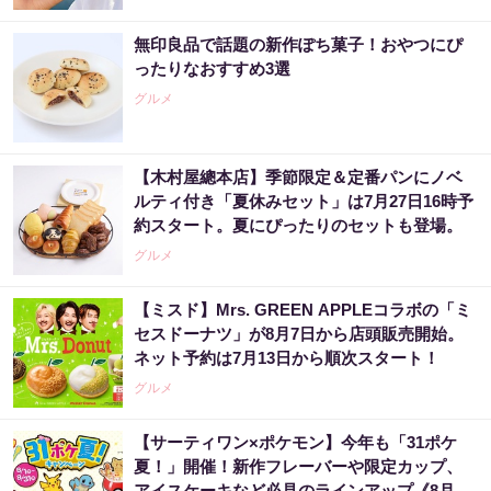
無印良品で話題の新作ぽち菓子！おやつにぴ
ったりなおすすめ3選
グルメ
【木村屋總本店】季節限定＆定番パンにノベ
ルティ付き「夏休みセット」は7月27日16時予
約スタート。夏にぴったりのセットも登場。
グルメ
【ミスド】Mrs. GREEN APPLEコラボの「ミ
セスドーナツ」が8月7日から店頭販売開始。
ネット予約は7月13日から順次スタート！
グルメ
【サーティワン×ポケモン】今年も「31ポケ
夏！」開催！新作フレーバーや限定カップ、
アイスケーキなど必見のラインアップ《8月1