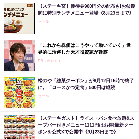
【ステーキ宮】優待券900円分の配布も!お盆期
間に特別ランチメニュー登場《8月23日まで》
セール
「これから株価はこうやって動いていく」世
界的に活躍した天才投資家が暴露
PR（Acoco.）
松のや「総菜クーポン」が8月12日15時で終了
【昭和43年以前生まれはロト６この数字を買
に。「ロースかつ定食」500円は継続
うべき】6つの数字が「完全一致」する方...
セール
PR（株式会社MURA）
【ステーキガスト】ライス・パン食べ放題&ス
【昭和43年以前生まれはロト６この数字を買
ープバー付きメニュー1111円はお得!最新クー
うべき】6つの数字が「完全一致」する方...
ポンを公式Xで公開中《9月23日まで》
PR（株式会社MURA）