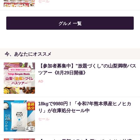
セール
まだ宝くじ“適当に”買ってる？それ、当たら
グルメ 一覧
ない人の典型です
PR（合同会社デジタルファーム ）
今、あなたにオススメ
まだ宝くじ“適当に”買ってる？それ、当たら
ない人の典型です
【参加者募集中】"放題づくし"の山梨満喫バス
PR（合同会社デジタルファーム ）
ツアー《8月29日開催》
「これから株価はこうやって動いていく」日
本株を海外から操っていた張本人が暴露
18kgで9980円！「令和7年熊本県産ヒノヒカ
PR（Acoco.）
リ」が在庫処分セール中
セール