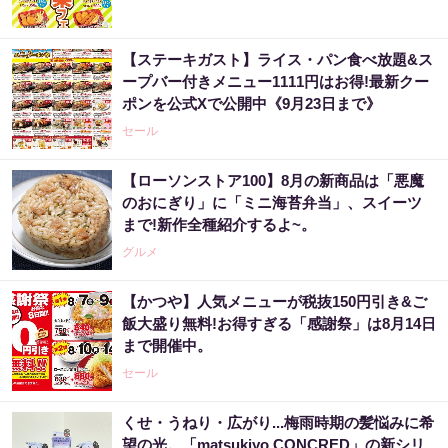
【ステーキガスト】ライス・パン食べ放題&ス
ープバー付きメニュー1111円はお得!最新クー
ポンを公式Xで公開中《9月23日まで》
セール
【ローソンストア100】8月の新商品は「悪魔
のおにぎり」に「ミニ海苔弁当」、スイーツ
まで!新作全種紹介するよ~。
グルメ
【かつや】人気メニューが税抜150円引き&ご
飯大盛り無料!お得すぎる「感謝祭」は8月14日
まで開催中。
セール
くせ・うねり・広がり...梅雨時期の髪悩みに希
望の光。「matsukiyo CONCRED」の新シリ