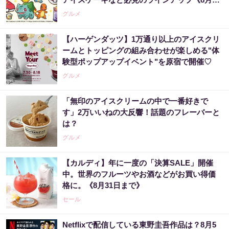
日スタート》
グルメ
【ハーゲンダッツ】1万通り以上のアイスクリ
ームとトッピングの組み合わせが楽しめる"体
験型ポップアップイベント"を原宿で開催♡
グルメ
「無印のアイスクリームの中で一番好きで
す」2万いいねの大反響！話題のフレーバーと
は？
グルメ
【カルディ】年に一度の「決算SALE」開催
中。世界のフルーツやお酒などがお買い得価
格に。《8月31日まで》
セール
Netflixで配信している東野圭吾作品は？8月5