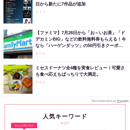
日から新たに7作品が追加
ライフ
【ファミマ】7月28日から「お～いお茶」「ド
デカミンBIG」などの飲料無料券もらえる！今
なら「ハーゲンダッツ」の50円引きクーポン
も。
セール
ミセスドーナツ全4種を実食レビュー！可愛さ
も食べ応えもばっちりで大満足。
グルメ
Recommended by
人気キーワード
HOT
みんなの関心No.1