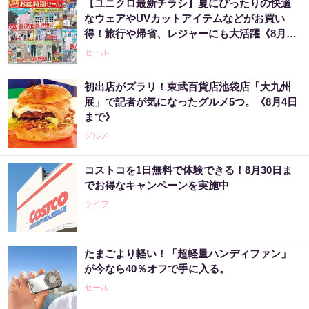
【ユニクロ最新チラシ】夏にぴったりの快適
なウェアやUVカットアイテムなどがお買い
得！旅行や帰省、レジャーにも大活躍《8月13
日まで》
セール
初出店がズラリ！東武百貨店池袋店「大九州
展」で記者が気になったグルメ5つ。《8月4日
まで》
グルメ
コストコを1日無料で体験できる！8月30日ま
でお得なキャンペーンを実施中
ライフ
たまごより軽い！「超軽量ハンディファン」
が今なら40％オフで手に入る。
セール