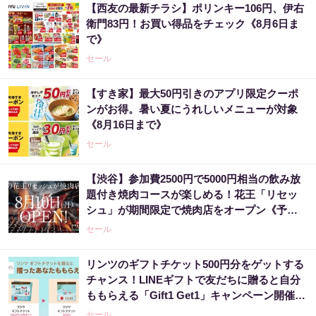
【西友の最新チラシ】ポリンキー106円、伊右
衛門83円！お買い得品をチェック《8月6日ま
で》
セール
【すき家】最大50円引きのアプリ限定クーポ
ンがお得。暑い夏にうれしいメニューが対象
《8月16日まで》
セール
【渋谷】参加費2500円で5000円相当の飲み放
題付き焼肉コースが楽しめる！花王「リセッ
シュ」が期間限定で焼肉店をオープン《予約
受付中》
セール
リンツのギフトチケット500円分をゲットする
チャンス！LINEギフトで友だちに贈ると自分
ももらえる「Gift1 Get1」キャンペーン開催
中。
セール