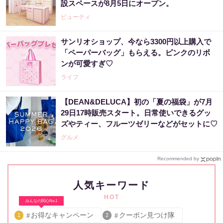
設スペースが8月5日にオープン。
ビューティ
サンリオショップ、今なら3300円以上購入で
「ペーパーバッグ」もらえる。ピンクのリボ
ンが可愛すぎ♡
ライフ
【DEAN&DELUCA】初の「夏の福袋」が7月
29日17時販売スタート。日常使いできるグッ
ズやティー、フルーツゼリーなどがセットに♡
グルメ
Recommended by
人気キーワード
HOT
みんなの関心No.1
お得なキャンペーン
クーポン見つけ隊
1
2