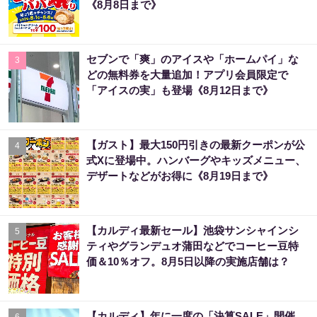
《8月8日まで》
セブンで「爽」のアイスや「ホームパイ」な
3
どの無料券を大量追加！アプリ会員限定で
「アイスの実」も登場《8月12日まで》
【ガスト】最大150円引きの最新クーポンが公
4
式Xに登場中。ハンバーグやキッズメニュー、
デザートなどがお得に《8月19日まで》
【カルディ最新セール】池袋サンシャインシ
5
ティやグランデュオ蒲田などでコーヒー豆特
価＆10％オフ。8月5日以降の実施店舗は？
【カルディ】年に一度の「決算SALE」開催
6