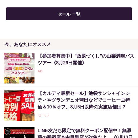
セール 一覧
今、あなたにオススメ
【参加者募集中】"放題づくし"の山梨満喫バス
ツアー《8月29日開催》
【カルディ最新セール】池袋サンシャインシ
ティやグランデュオ蒲田などでコーヒー豆特
価＆10％オフ。8月5日以降の実施店舗は？
セール
LINE友だち限定で無料クーポン配信中！無添
蔵の新宿店＆中目黒店が対象だよ。《8月13日