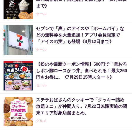
まで》
セール
セブンで「爽」のアイスや「ホームパイ」な
どの無料券を大量追加！アプリ会員限定で
「アイスの実」も登場《8月12日まで》
セール
【松のや最新クーポン情報】500円で「鬼おろ
しポン酢ロースかつ丼」食べられる！最大260
円もお得に。《7月29日15時スタート》
セール
ステラおばさんのクッキーで「クッキー詰め
放題ミニ」が仲間入り。7月22日以降実施の関
東エリア対象店舗まとめ。
グルメ