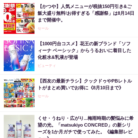
【かつや】人気メニューが税抜150円引き&ご
飯大盛り無料!お得すぎる「感謝祭」は8月14日
まで開催中。
セール
【1000円台コスメ】花王の新ブランド「ソフ
ィーナ ベーシック」からうるおいに着目した
化粧水&乳液が登場
ビューティ
【西友の最新チラシ】クックドゥやPBレトル
トがまとめ買いでお得に《8月10日まで》
セール
くせ・うねり・広がり...梅雨時期の髪悩みに希
望の光。「matsukiyo CONCRED」の新シリ
ーズを1か月ガチで使ってみた。《編集部レビ