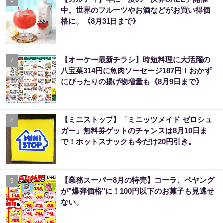
中。世界のフルーツやお酒などがお買い得価
格に。《8月31日まで》
【オーケー最新チラシ】時短料理に大活躍の
7
八宝菜314円に魚肉ソーセージ187円！おかず
にぴったりの揚げ物増量も《8月9日まで》
【ミニストップ】「ミニッツメイド ゼロシュ
8
ガー」無料券ゲットのチャンスは8月10日ま
で！ホットスナックも今だけ20円引き。
【業務スーパー8月の特売】コーラ、ペヤング
9
が"爆弾価格"に！100円以下のお菓子も見逃せ
ない。