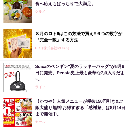
食べ応えもばっちりで大満足。
グルメ
８月のロト6はこの方法で買え!!６つの数字が
『完全一致』する方法
PR（株式会社MURA）
Suicaのペンギン"夏のラッキーバッグ"が8月8
日に発売。Pensta史上最も豪華な7点入りだよ
~。
ライフ
【かつや】人気メニューが税抜150円引き&ご
飯大盛り無料!お得すぎる「感謝祭」は8月14日
まで開催中。
セール