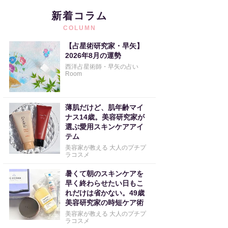
新着コラム
COLUMN
【占星術研究家・早矢】
2026年8月の運勢
西洋占星術師・早矢の占い
Room
薄肌だけど、肌年齢マイ
ナス14歳。美容研究家が
選ぶ愛用スキンケアアイ
テム
美容家が教える 大人のプチプ
ラコスメ
暑くて朝のスキンケアを
早く終わらせたい日もこ
れだけは省かない。49歳
美容研究家の時短ケア術
美容家が教える 大人のプチプ
ラコスメ