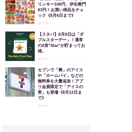
リンキー106円、伊右衛門
83円！お買い得品をチェ
ック《8月6日まで》
セール
【スタバ】8月6日は「ダ
ブルスターデー」！通常
の2倍"Star"が貯まってお
得。
セール
セブンで「爽」のアイス
や「ホームパイ」などの
無料券を大量追加！アプ
リ会員限定で「アイスの
実」も登場《8月12日ま
で》
セール