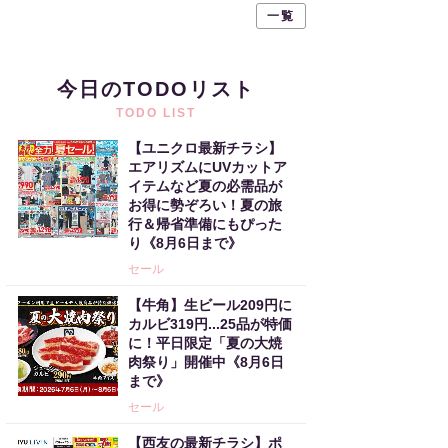
一覧
今日のTODOリスト
TODO LIST
【ユニクロ最新チラシ】
エアリズムにUVカットア
イテムなど夏の必需品が
お得に勢ぞろい！夏の旅
行＆帰省準備にもぴった
り《8月6日まで》
セール
【牛角】生ビール209円に
カルビ319円...25品が特価
に！平日限定「夏の大焼
肉祭り」開催中《8月6日
まで》
セール
【西友の最新チラシ】ポ