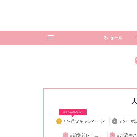
セール
みんなの関心No.1
お得なキャンペーン
クーポ
1
2
編集部レビュー
ご褒美ス
5
6