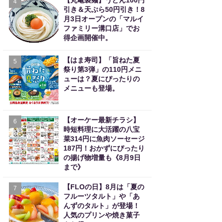
【丸亀製麺】うどん100円
4
引き＆天ぷら50円引き！8
月3日オープンの「マルイ
ファミリー溝口店」でお
得企画開催中。
【はま寿司】「旨ねた夏
5
祭り第3弾」の110円メニ
ューは？夏にぴったりの
メニューも登場。
【オーケー最新チラシ】
6
時短料理に大活躍の八宝
菜314円に魚肉ソーセージ
187円！おかずにぴったり
の揚げ物増量も《8月9日
まで》
【FLOの日】8月は「夏の
7
フルーツタルト」や「あ
んずのタルト」が登場！
人気のプリンや焼き菓子