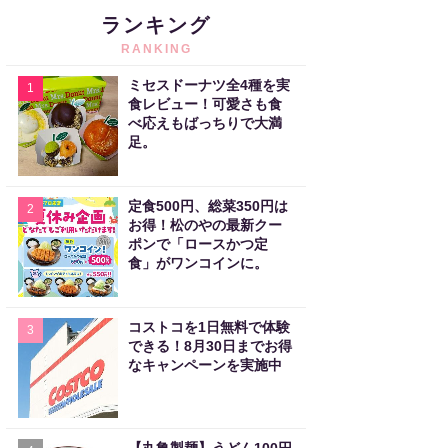
ランキング
RANKING
ミセスドーナツ全4種を実
1
食レビュー！可愛さも食
べ応えもばっちりで大満
足。
定食500円、総菜350円は
2
お得！松のやの最新クー
ポンで「ロースかつ定
食」がワンコインに。
コストコを1日無料で体験
3
できる！8月30日までお得
なキャンペーンを実施中