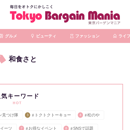
グルメ
ビューティ
ファッション
ライ
和食さと
人気キーワード
HOT
ン見つけ隊
トクトクトーキョー
松のや
3
4
イーツ
お得なイベント
SNSで話題
7
8