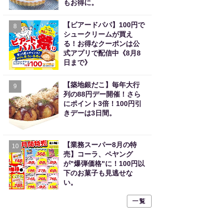
もお得に。
【ビアードパパ】100円で
8
シュークリームが買え
る！お得なクーポンは公
式アプリで配信中《8月8
日まで》
【築地銀だこ】毎年大行
9
列の88円デー開催！さら
にポイント3倍！100円引
きデーは3日間。
【業務スーパー8月の特
10
売】コーラ、ペヤング
が"爆弾価格"に！100円以
下のお菓子も見逃せな
い。
一覧