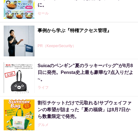
に。
セール
事例から学ぶ『特権アクセス管理』
PR（KeeperSecurity）
Suicaのペンギン"夏のラッキーバッグ"が8月8
楽天週間ランキング1位！シリーズ累計3億包
日に発売。Pensta史上最も豪華な7点入りだよ
のスッキリ茶。380円でお試し
~。
PR（ハーブ健康本舗）
ライフ
割引チケットだけで元取れる!サブウェイファ
アマゾン1位「このお茶ガチです」噂のお茶
ンの希望が詰まった「夏の福袋」は8月7日か
ら数量限定で発売。
PR（ハーブ健康本舗）
グルメ