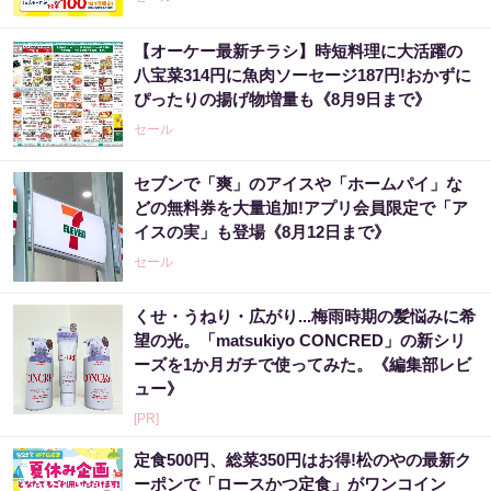
【オーケー最新チラシ】時短料理に大活躍の
八宝菜314円に魚肉ソーセージ187円!おかずに
ぴったりの揚げ物増量も《8月9日まで》
セール
セブンで「爽」のアイスや「ホームパイ」な
どの無料券を大量追加!アプリ会員限定で「ア
イスの実」も登場《8月12日まで》
セール
くせ・うねり・広がり...梅雨時期の髪悩みに希
望の光。「matsukiyo CONCRED」の新シリ
ーズを1か月ガチで使ってみた。《編集部レビ
ュー》
[PR]
定食500円、総菜350円はお得!松のやの最新ク
ーポンで「ロースかつ定食」がワンコイン