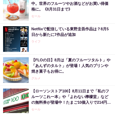
中。世界のフルーツやお酒などがお買い得価
格に。《8月31日まで》
セール
Netflixで配信している東野圭吾作品は？8月5
日から新たに7作品が追加
ライフ
【FLOの日】8月は「夏のフルーツタルト」や
「あんずのタルト」が登場！人気のプリンや
焼き菓子もお得に。
グルメ
【ローソンストア100】8月11日まで「私のフ
ルーツこれ一本」や「よわない檸檬堂」など
の無料券が登場中！たまご10個入りで214円な
どのお得企画も見逃せない。
セール