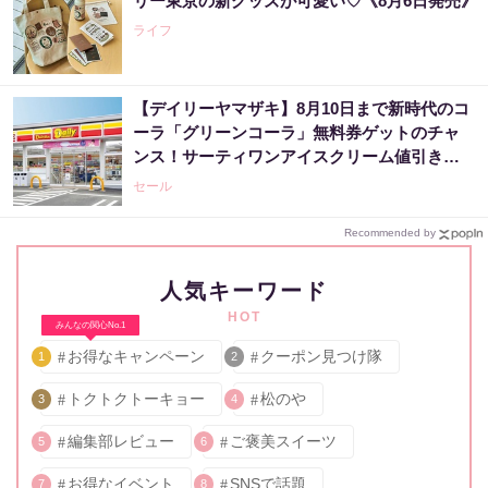
リー東京の新グッズが可愛い♡《8月6日発売》
ライフ
【デイリーヤマザキ】8月10日まで新時代のコ
ーラ「グリーンコーラ」無料券ゲットのチャ
ンス！サーティワンアイスクリーム値引きな
どお得企画も目白押し。
セール
Recommended by
人気キーワード
HOT
みんなの関心No.1
お得なキャンペーン
クーポン見つけ隊
1
2
トクトクトーキョー
松のや
3
4
編集部レビュー
ご褒美スイーツ
5
6
お得なイベント
SNSで話題
7
8