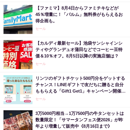
【ファミマ】8月4日からファミチキなどが
45％増量に！「パルム」無料券がもらえるお
得企画も。
セール
【カルディ最新セール】池袋サンシャインシ
ティやグランデュオ蒲田などでコーヒー豆特
価＆10％オフ。8月5日以降の実施店舗は？
セール
リンツのギフトチケット500円分をゲットする
チャンス！LINEギフトで友だちに贈ると自分
ももらえる「Gift1 Get1」キャンペーン開催
中。
セール
3万5000円相当→1万7500円の牛タンセットは
数量限定！「サマータンフェス便2026」が昨
年より増量して販売中《8月16日まで》