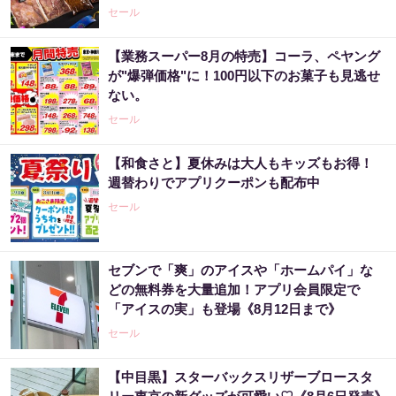
セール
【業務スーパー8月の特売】コーラ、ペヤング
が"爆弾価格"に！100円以下のお菓子も見逃せ
ない。
セール
【和食さと】夏休みは大人もキッズもお得！
週替わりでアプリクーポンも配布中
セール
セブンで「爽」のアイスや「ホームパイ」な
どの無料券を大量追加！アプリ会員限定で
「アイスの実」も登場《8月12日まで》
セール
【中目黒】スターバックスリザーブロースタ