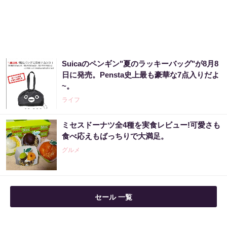
【宝くじの裏技】当たる側に回るか、このま
まか
PR（合同会社デジタルファーム ）
Suicaのペンギン"夏のラッキーバッグ"が8月8
宝くじ当たる人だけが気づいている違い
日に発売。Pensta史上最も豪華な7点入りだよ
~。
PR（合同会社デジタルファーム ）
ライフ
ミセスドーナツ全4種を実食レビュー!可愛さも
売り場じゃ教えてくれない！当たる人だけが
食べ応えもばっちりで大満足。
やってる宝くじの習慣
グルメ
PR（合同会社デジタルファーム ）
セール 一覧