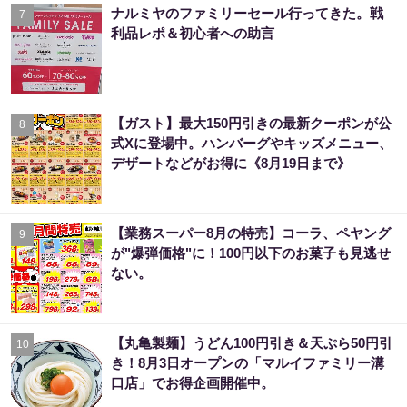
ナルミヤのファミリーセール行ってきた。戦
7
利品レポ＆初心者への助言
【ガスト】最大150円引きの最新クーポンが公
8
式Xに登場中。ハンバーグやキッズメニュー、
デザートなどがお得に《8月19日まで》
【業務スーパー8月の特売】コーラ、ペヤング
9
が"爆弾価格"に！100円以下のお菓子も見逃せ
ない。
【丸亀製麺】うどん100円引き＆天ぷら50円引
10
き！8月3日オープンの「マルイファミリー溝
口店」でお得企画開催中。