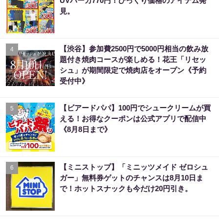
UVパーカ770円！びっくり価格のアイテム発
見。
【渋谷】参加費2500円で5000円相当の飲み放
4
題付き焼肉コースが楽しめる！花王「リセッ
シュ」が期間限定で焼肉店をオープン《予約
受付中》
【ビアードパパ】100円でシュークリームが買
5
える！お得なクーポンは公式アプリで配信中
《8月8日まで》
【ミニストップ】「ミニッツメイド ゼロシュ
6
ガー」無料券ゲットのチャンスは8月10日ま
で！ホットスナックも今だけ20円引き。