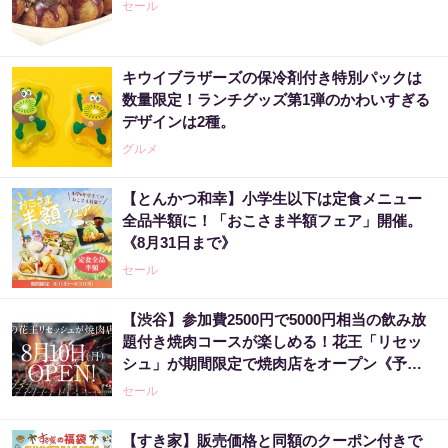
セール
キウイブラザーズの保冷剤付き特別パックは
数量限定！ランチグッズ第1弾のかわいすぎる
デザインは2種。
グルメ
【とんかつ和幸】小学生以下は定食メニュー
全品半額に！「おこさま半額フェア」開催。
《8月31日まで》
セール
【渋谷】参加費2500円で5000円相当の飲み放
題付き焼肉コースが楽しめる！花王「リセッ
シュ」が期間限定で焼肉店をオープン《予約
受付中》
セール
【すき家】販売価格と同額のクーポン付きで