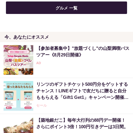
「2027年の宝くじ当選者は〇〇です」占い師
グルメ 一覧
が暴露
PR（合同会社デジタルファーム ）
今、あなたにオススメ
【宝くじの裏技】当たる側に回るか、このま
まか
【参加者募集中】"放題づくし"の山梨満喫バス
PR（合同会社デジタルファーム ）
ツアー《8月29日開催》
【今すぐやって】60歳以上は〇〇しないと金
運が崩壊します
リンツのギフトチケット500円分をゲットする
PR（合同会社デジタルファーム ）
チャンス！LINEギフトで友だちに贈ると自分
ももらえる「Gift1 Get1」キャンペーン開催
中。
セール
【築地銀だこ】毎年大行列の88円デー開催！
さらにポイント3倍！100円引きデーは3日間。