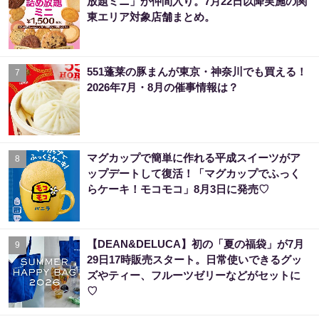
放題ミニ」が仲間入り。7月22日以降実施の関
東エリア対象店舗まとめ。
551蓬莱の豚まんが東京・神奈川でも買える！
7
2026年7月・8月の催事情報は？
マグカップで簡単に作れる平成スイーツがア
8
ップデートして復活！「マグカップでふっく
らケーキ！モコモコ」8月3日に発売♡
【DEAN&DELUCA】初の「夏の福袋」が7月
9
29日17時販売スタート。日常使いできるグッ
ズやティー、フルーツゼリーなどがセットに
♡