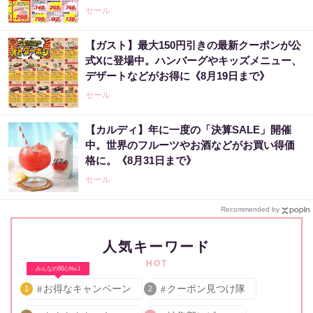
セール
【ガスト】最大150円引きの最新クーポンが公
式Xに登場中。ハンバーグやキッズメニュー、
デザートなどがお得に《8月19日まで》
セール
【カルディ】年に一度の「決算SALE」開催
中。世界のフルーツやお酒などがお買い得価
格に。《8月31日まで》
セール
Recommended by
人気キーワード
HOT
みんなの関心No.1
お得なキャンペーン
クーポン見つけ隊
1
2