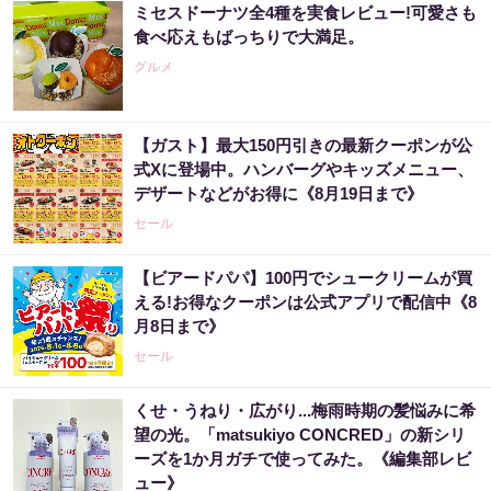
ミセスドーナツ全4種を実食レビュー!可愛さも
食べ応えもばっちりで大満足。
グルメ
【ガスト】最大150円引きの最新クーポンが公
式Xに登場中。ハンバーグやキッズメニュー、
デザートなどがお得に《8月19日まで》
セール
【ビアードパパ】100円でシュークリームが買
える!お得なクーポンは公式アプリで配信中《8
月8日まで》
セール
くせ・うねり・広がり...梅雨時期の髪悩みに希
望の光。「matsukiyo CONCRED」の新シリ
ーズを1か月ガチで使ってみた。《編集部レビ
ュー》