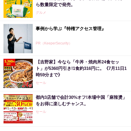
ら数量限定で発売。
グルメ
事例から学ぶ『特権アクセス管理』
PR（KeeperSecurity）
【吉野家】今なら「牛丼・焼肉丼24食セッ
宝くじ当たる人だけが気づいている違い
ト」が5360円引き!1食約316円に。《7月11日1
時59分まで》
PR（合同会社デジタルファーム ）
セール
都内3店舗で会計30%オフ!本場中国「麻辣燙」
「宝くじ、運じゃなかった」当たる人は“同じ
をお得に楽しむチャンス。
こと”してる
セール
PR（合同会社デジタルファーム ）