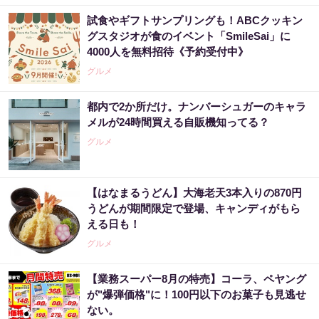
試食やギフトサンプリングも！ABCクッキン
グスタジオが食のイベント「SmileSai」に
4000人を無料招待《予約受付中》
グルメ
都内で2か所だけ。ナンバーシュガーのキャラ
メルが24時間買える自販機知ってる？
グルメ
【はなまるうどん】大海老天3本入りの870円
うどんが期間限定で登場、キャンディがもら
える日も！
グルメ
【業務スーパー8月の特売】コーラ、ペヤング
が"爆弾価格"に！100円以下のお菓子も見逃せ
ない。