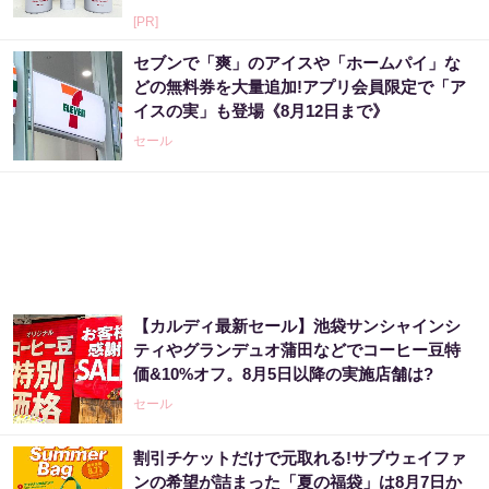
[PR]
セブンで「爽」のアイスや「ホームパイ」な
どの無料券を大量追加!アプリ会員限定で「ア
イスの実」も登場《8月12日まで》
セール
【カルディ最新セール】池袋サンシャインシ
ティやグランデュオ蒲田などでコーヒー豆特
価&10%オフ。8月5日以降の実施店舗は?
セール
割引チケットだけで元取れる!サブウェイファ
ンの希望が詰まった「夏の福袋」は8月7日か