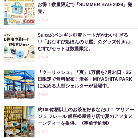
お得！数量限定で「SUMMER BAG 2026」発
売。
グルメ
Suicaのペンギン巾着トートがかわいすぎる
♡「おむすび処ほんのり屋」のグッズ付きお
むすびセットは数量限定。
グルメ
「クーリッシュ」「爽」1万個を7月24日・25
日限定で無料配布！渋谷・MIYASHITA PARK
に涼める大型シェルターが登場中。
グルメ
約100銘柄以上のお茶を好きなだけ！ マリアー
ジュ フレール 銀座松屋通り店で夏のアフタヌ
ーンティーを提供。《事前予約制》
グルメ