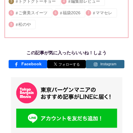
トクトクトーキョー
編集部レビュー
3
4
ご褒美スイーツ
福袋2026
ママセレ
5
6
7
松のや
8
この記事が気に入ったらいいね！しよう
Facebook
Instagram