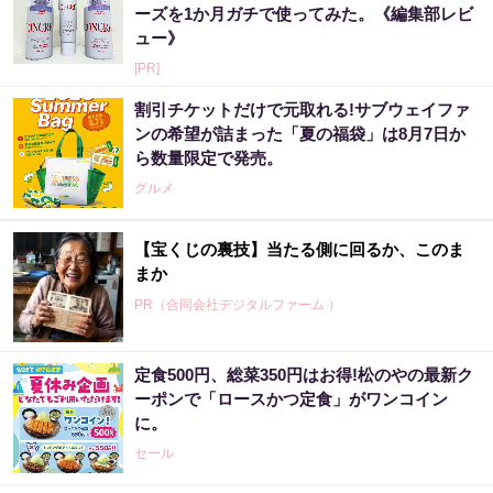
ーズを1か月ガチで使ってみた。《編集部レビ
ュー》
[PR]
割引チケットだけで元取れる!サブウェイファ
ンの希望が詰まった「夏の福袋」は8月7日か
ら数量限定で発売。
グルメ
【宝くじの裏技】当たる側に回るか、このま
まか
PR（合同会社デジタルファーム ）
定食500円、総菜350円はお得!松のやの最新ク
宝くじ当たる人だけが気づいている違い
ーポンで「ロースかつ定食」がワンコイン
に。
PR（合同会社デジタルファーム ）
セール