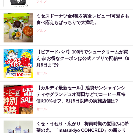
ライフ
ミセスドーナツ全4種を実食レビュー!可愛さも
食べ応えもばっちりで大満足。
グルメ
【ビアードパパ】100円でシュークリームが買
える!お得なクーポンは公式アプリで配信中《8
月8日まで》
セール
【カルディ最新セール】池袋サンシャインシ
ティやグランデュオ蒲田などでコーヒー豆特
価&10%オフ。8月5日以降の実施店舗は?
セール
くせ・うねり・広がり...梅雨時期の髪悩みに希
望の光。「matsukiyo CONCRED」の新シリ