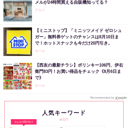
メルが24時間買える自販機知ってる？
グルメ
【ミニストップ】「ミニッツメイド ゼロシュ
ガー」無料券ゲットのチャンスは8月10日ま
で！ホットスナックも今だけ20円引き。
セール
【西友の最新チラシ】ポリンキー106円、伊右
衛門83円！お買い得品をチェック《8月6日ま
で》
セール
Recommended by
人気キーワード
HOT
みんなの関心No.1