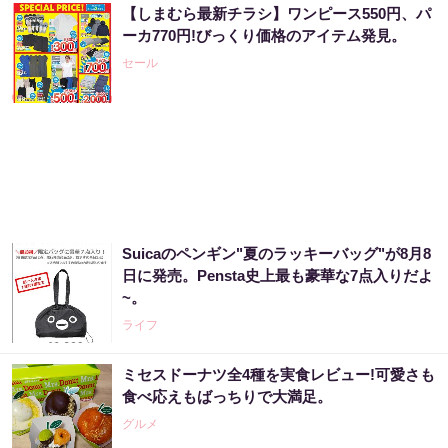
【しまむら最新チラシ】ワンピース550円、パ
【宝くじ当てたい方限定】もう外れるの、終
ーカ770円!びっくり価格のアイテム発見。
わりにしませんか
セール
PR（合同会社デジタルファーム ）
「SNSでも話題」60代から宝くじ運が変わる
人の特徴
PR（合同会社デジタルファーム ）
Suicaのペンギン"夏のラッキーバッグ"が8月8
宝くじの買い方、気づいた人から結果が変わ
日に発売。Pensta史上最も豪華な7点入りだよ
っていく
~。
PR（合同会社デジタルファーム ）
ライフ
ミセスドーナツ全4種を実食レビュー!可愛さも
「SNSでも話題」60代から宝くじ運が変わる
食べ応えもばっちりで大満足。
人の特徴
グルメ
PR（合同会社デジタルファーム ）