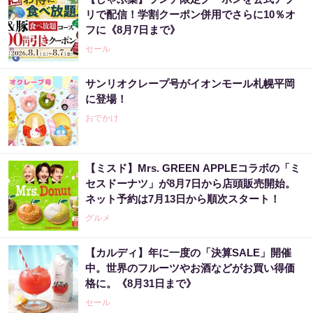
リで配信！学割クーポン併用でさらに10％オ
フに《8月7日まで》
セール
サンリオクレープ号がイオンモール札幌平岡
に登場！
おでかけ
【ミスド】Mrs. GREEN APPLEコラボの「ミ
セスドーナツ」が8月7日から店頭販売開始。
ネット予約は7月13日から順次スタート！
グルメ
【カルディ】年に一度の「決算SALE」開催
中。世界のフルーツやお酒などがお買い得価
格に。《8月31日まで》
セール