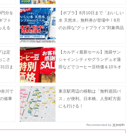
中《8月16日まで》
0円分を
【ポプラ】8月10日まで「おいしい
Eギフト
水 天然水」無料券が登場中！8月
らえる
のお得な"グッドプライス"対象商品
ン開催
も必見。
下は定
【カルディ最新セール】池袋サン
おこさ
シャインシティやグランデュオ蒲
31日ま
田などでコーヒー豆特価＆10％オ
フ。8月5日以降の実施店舗は？
神奈川で
東京駅周辺の移動は「無料巡回バ
月の催事
ス」が便利。日本橋、人形町方面
にも行ける！
Recommended by