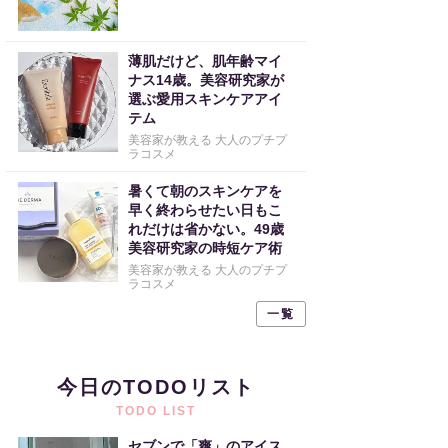
薄肌だけど、肌年齢マイ
ナス14歳。美容研究家が
選ぶ愛用スキンケアアイ
テム
美容家が教える 大人のプチプ
ラコスメ
暑くて朝のスキンケアを
早く終わらせたい日もこ
れだけは省かない。49歳
美容研究家の時短ケア術
美容家が教える 大人のプチプ
ラコスメ
一覧
今日のTODOリスト
TODO LIST
セブンで「爽」のアイス