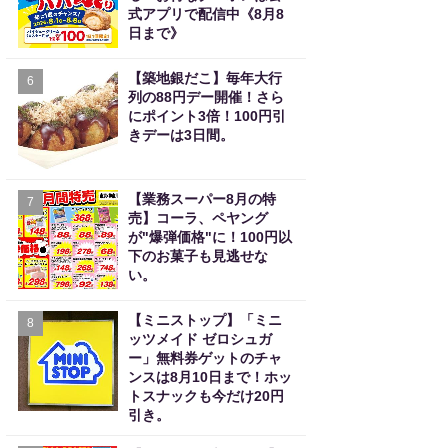
式アプリで配信中《8月8
日まで》
【築地銀だこ】毎年大行
6
列の88円デー開催！さら
にポイント3倍！100円引
きデーは3日間。
【業務スーパー8月の特
7
売】コーラ、ペヤング
が"爆弾価格"に！100円以
下のお菓子も見逃せな
い。
【ミニストップ】「ミニ
8
ッツメイド ゼロシュガ
ー」無料券ゲットのチャ
ンスは8月10日まで！ホッ
トスナックも今だけ20円
引き。