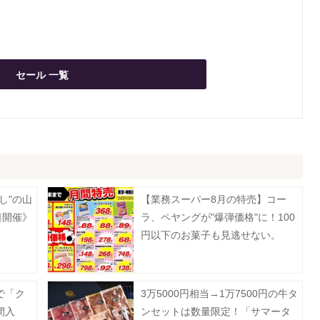
セール 一覧
し"の山
【業務スーパー8月の特売】コー
日開催》
ラ、ペヤングが"爆弾価格"に！100
円以下のお菓子も見逃せない。
で「ク
3万5000円相当→1万7500円の牛タ
間入
ンセットは数量限定！「サマータ