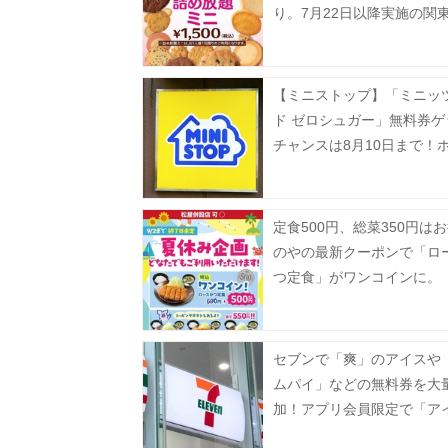
り。7月22日以降実施の関
対象店舗まとめ。
【ミニストップ】「ミニッ
ド ゼロシュガー」無料券ゲ
チャンスは8月10日まで！
ナックも今だけ20円引き。
定食500円、総菜350円は
のやの最新クーポンで「ロ
つ定食」がワンコインに。
セブンで「爽」のアイスや
ムパイ」などの無料券を大
加！アプリ会員限定で「ア
実」も登場《8月12日まで