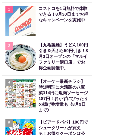
コストコを1日無料で体験
2
できる！8月30日までお得
なキャンペーンを実施中
【丸亀製麺】うどん100円
3
引き＆天ぷら50円引き！8
月3日オープンの「マルイ
ファミリー溝口店」でお
得企画開催中。
【オーケー最新チラシ】
4
時短料理に大活躍の八宝
菜314円に魚肉ソーセージ
187円！おかずにぴったり
の揚げ物増量も《8月9日
まで》
【ビアードパパ】100円で
5
シュークリームが買え
る！お得なクーポンは公