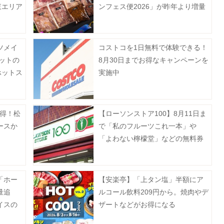
東エリア
ンフェス便2026」が昨年より増量
して販売中《8月16日まで》
ツメイ
コストコを1日無料で体験できる！
ットの
8月30日までお得なキャンペーンを
ホットス
実施中
お得！松
【ローソンストア100】8月11日ま
ースか
で「私のフルーツこれ一本」や
「よわない檸檬堂」などの無料券
が登場中！たまご10個入りで214
円などのお得企画も見逃せない。
「ホー
【安楽亭】「上タン塩」半額にア
量追
ルコール飲料209円から。焼肉やデ
イスの
ザートなどがお得になる
》
「HOT&COOLフェス」第2弾開催