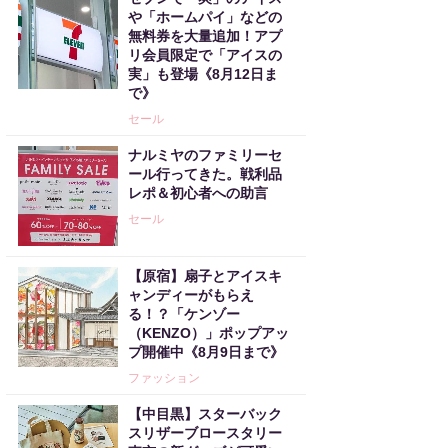
や「ホームパイ」などの
無料券を大量追加！アプ
リ会員限定で「アイスの
実」も登場《8月12日ま
で》
セール
ナルミヤのファミリーセ
ール行ってきた。戦利品
レポ＆初心者への助言
セール
【原宿】扇子とアイスキ
ャンディーがもらえ
る！？「ケンゾー
（KENZO）」ポップアッ
プ開催中《8月9日まで》
ファッション
【中目黒】スターバック
スリザーブロースタリー