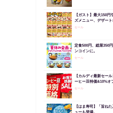
【ガスト】最大150
ズメニュー、デザート
セール
定食500円、総菜35
ンコインに。
セール
【カルディ最新セール
ーヒー豆特価&10%オ
セール
【はま寿司】「旨ねた
ューも登場。