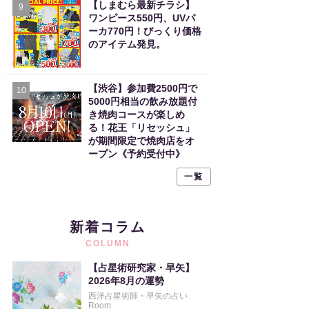
【しまむら最新チラシ】
9
ワンピース550円、UVパ
ーカ770円！びっくり価格
のアイテム発見。
【渋谷】参加費2500円で
10
5000円相当の飲み放題付
き焼肉コースが楽しめ
る！花王「リセッシュ」
が期間限定で焼肉店をオ
ープン《予約受付中》
一覧
新着コラム
COLUMN
【占星術研究家・早矢】
2026年8月の運勢
西洋占星術師・早矢の占い
Room