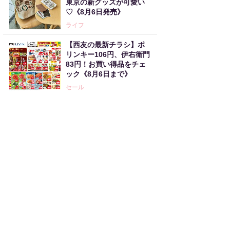
東京の新グッズが可愛い
♡《8月6日発売》
ライフ
【西友の最新チラシ】ポ
リンキー106円、伊右衛門
83円！お買い得品をチェ
ック《8月6日まで》
セール