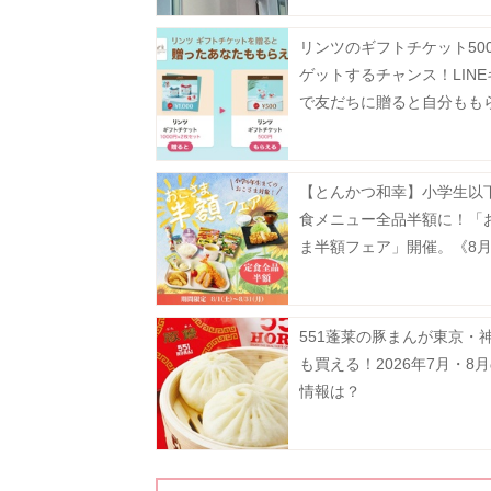
リンツのギフトチケット50
ゲットするチャンス！LIN
で友だちに贈ると自分もも
「Gift1 Get1」キャンペー
中。
【とんかつ和幸】小学生以
食メニュー全品半額に！「
ま半額フェア」開催。《8月
で》
551蓬莱の豚まんが東京・
も買える！2026年7月・8
情報は？