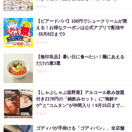
セール
【ビアードパパ】100円でシュークリームが買
える！お得なクーポンは公式アプリで配信中
《8月8日まで》
セール
【無印良品】暑い日に食べたい！麺にあえる
だけの素3選
グルメ
【しゃぶしゃぶ温野菜】アルコール飲み放題
付き2178円の「鍋飲みセット」に"海鮮チ
ゲ"と"コムタン"が仲間入り！9月15日までの
夏限定。
グルメ
ゴディバが手掛ける「ゴディパン」、全店舗