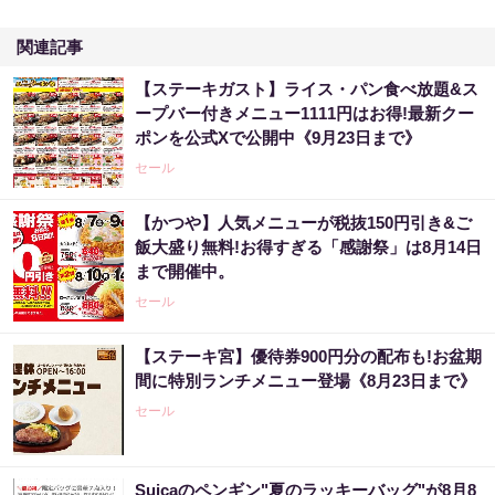
関連記事
【ステーキガスト】ライス・パン食べ放題&ス
ープバー付きメニュー1111円はお得!最新クー
ポンを公式Xで公開中《9月23日まで》
セール
【かつや】人気メニューが税抜150円引き&ご
飯大盛り無料!お得すぎる「感謝祭」は8月14日
まで開催中。
セール
【ステーキ宮】優待券900円分の配布も!お盆期
間に特別ランチメニュー登場《8月23日まで》
セール
Suicaのペンギン"夏のラッキーバッグ"が8月8