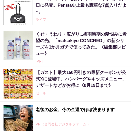
日に発売。Pensta史上最も豪華な7点入りだよ
~。
ライフ
くせ・うねり・広がり...梅雨時期の髪悩みに希
望の光。「matsukiyo CONCRED」の新シリ
ーズを1か月ガチで使ってみた。《編集部レビ
ュー》
[PR]
【ガスト】最大150円引きの最新クーポンが公
式Xに登場中。ハンバーグやキッズメニュー、
デザートなどがお得に《8月19日まで》
セール
老後のお金、今の金運でほぼ決まります
PR（合同会社デジタルファーム ）