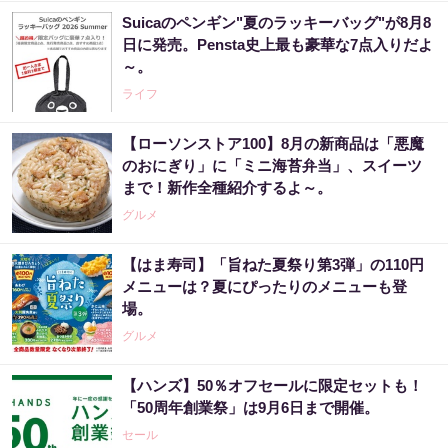
Suicaのペンギン"夏のラッキーバッグ"が8月8
日に発売。Pensta史上最も豪華な7点入りだよ
～。
ライフ
【ローソンストア100】8月の新商品は「悪魔
のおにぎり」に「ミニ海苔弁当」、スイーツ
まで！新作全種紹介するよ～。
グルメ
【はま寿司】「旨ねた夏祭り第3弾」の110円
メニューは？夏にぴったりのメニューも登
場。
グルメ
【ハンズ】50％オフセールに限定セットも！
「50周年創業祭」は9月6日まで開催。
セール