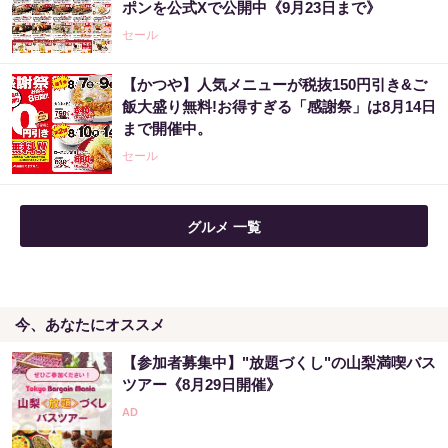
ポンを公式Xで公開中《9月23日まで》
セール
【かつや】人気メニューが税抜150円引き&ご
飯大盛り無料!お得すぎる「感謝祭」は8月14日
まで開催中。
セール
グルメ 一覧
今、あなたにオススメ
【参加者募集中】"放題づくし"の山梨満喫バス
ツアー《8月29日開催》