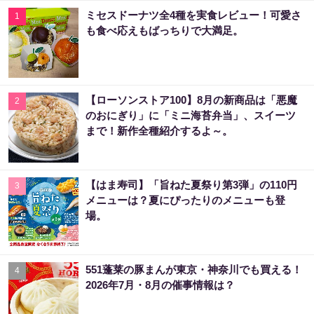
ミセスドーナツ全4種を実食レビュー！可愛さ
1
も食べ応えもばっちりで大満足。
【ローソンストア100】8月の新商品は「悪魔
2
のおにぎり」に「ミニ海苔弁当」、スイーツ
まで！新作全種紹介するよ～。
【はま寿司】「旨ねた夏祭り第3弾」の110円
3
メニューは？夏にぴったりのメニューも登
場。
551蓬莱の豚まんが東京・神奈川でも買える！
4
2026年7月・8月の催事情報は？