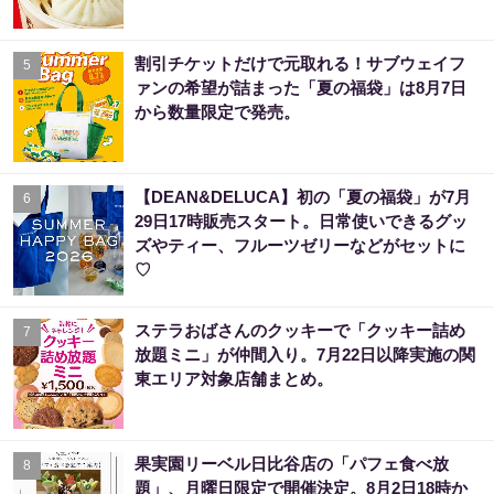
割引チケットだけで元取れる！サブウェイフ
5
ァンの希望が詰まった「夏の福袋」は8月7日
から数量限定で発売。
【DEAN&DELUCA】初の「夏の福袋」が7月
6
29日17時販売スタート。日常使いできるグッ
ズやティー、フルーツゼリーなどがセットに
♡
ステラおばさんのクッキーで「クッキー詰め
7
放題ミニ」が仲間入り。7月22日以降実施の関
東エリア対象店舗まとめ。
果実園リーベル日比谷店の「パフェ食べ放
8
題」、月曜日限定で開催決定。8月2日18時か