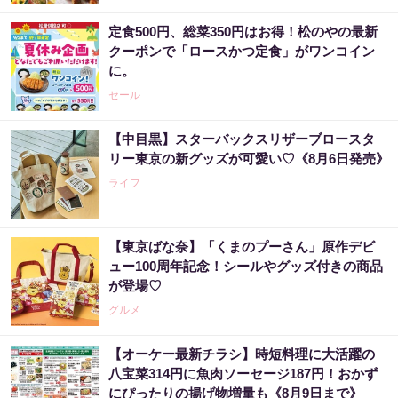
定食500円、総菜350円はお得！松のやの最新
クーポンで「ロースかつ定食」がワンコイン
に。
セール
【中目黒】スターバックスリザーブロースタ
リー東京の新グッズが可愛い♡《8月6日発売》
ライフ
【東京ばな奈】「くまのプーさん」原作デビ
ュー100周年記念！シールやグッズ付きの商品
が登場♡
グルメ
【オーケー最新チラシ】時短料理に大活躍の
八宝菜314円に魚肉ソーセージ187円！おかず
にぴったりの揚げ物増量も《8月9日まで》