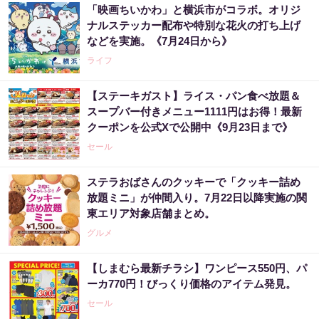
「映画ちいかわ」と横浜市がコラボ。オリジ
ナルステッカー配布や特別な花火の打ち上げ
などを実施。《7月24日から》
ライフ
【ステーキガスト】ライス・パン食べ放題＆
スープバー付きメニュー1111円はお得！最新
クーポンを公式Xで公開中《9月23日まで》
セール
ステラおばさんのクッキーで「クッキー詰め
放題ミニ」が仲間入り。7月22日以降実施の関
東エリア対象店舗まとめ。
グルメ
【しまむら最新チラシ】ワンピース550円、パ
ーカ770円！びっくり価格のアイテム発見。
セール