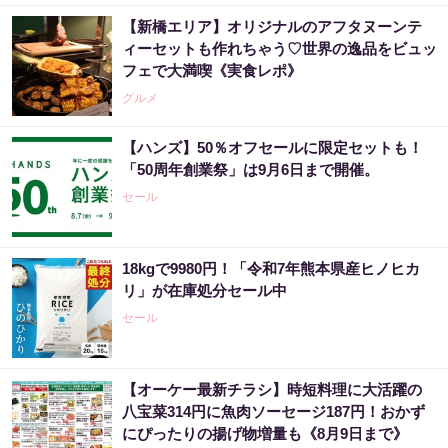
【新橋エリア】オリジナルのアフタヌーンテ
ィーセットも作れちゃう♡世界の逸品をビュッ
フェで大満喫《実食レポ》
グルメ
【ハンズ】50％オフセールに限定セットも！
「50周年創業祭」は9月6日まで開催。
セール
18kgで9980円！「令和7年熊本県産ヒノヒカ
リ」が在庫処分セール中
セール
【オーケー最新チラシ】時短料理に大活躍の
八宝菜314円に魚肉ソーセージ187円！おかず
にぴったりの揚げ物増量も《8月9日まで》