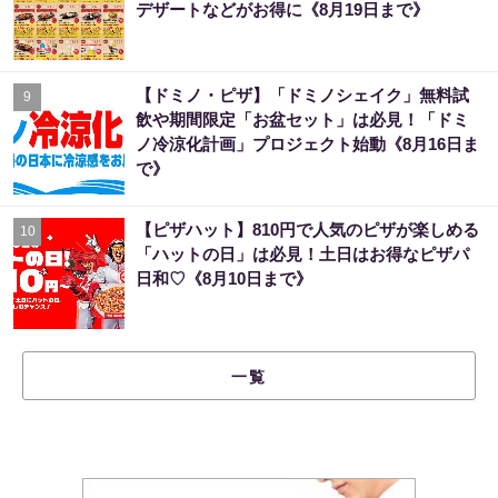
デザートなどがお得に《8月19日まで》
【ドミノ・ピザ】「ドミノシェイク」無料試
9
飲や期間限定「お盆セット」は必見！「ドミ
ノ冷涼化計画」プロジェクト始動《8月16日ま
で》
【ピザハット】810円で人気のピザが楽しめる
10
「ハットの日」は必見！土日はお得なピザパ
日和♡《8月10日まで》
一覧