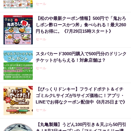
セール
【松のや最新クーポン情報】500円で「鬼おろ
しポン酢ロースかつ丼」食べられる！最大260
円もお得に。《7月29日15時スタート》
セール
スタバカード3000円購入で500円分のドリンク
チケットがもらえる！対象店舗は？
セール
【びっくりドンキー】フライドポテト＆イチ
ゴミルクLサイズがSサイズ価格に！アプリ・
LINEでお得なクーポン配信中《8月25日まで》
セール
【丸亀製麺】うどん100円引き＆天ぷら50円引
き！8月3日オープンの「マルイファミリー溝