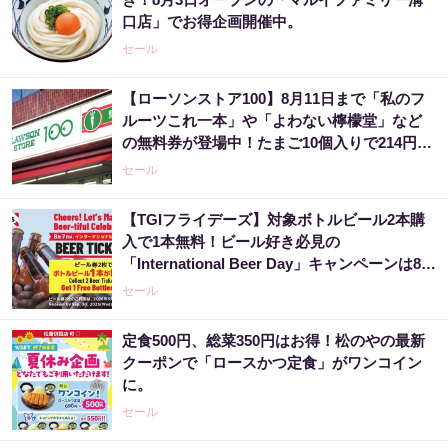
口店」でお得企画開催中。
セール
【ローソンストア100】8月11日まで「私のフ
ルーツこれ一本」や「よわない檸檬堂」など
の無料券が登場中！たまご10個入りで214円な
どのお得企画も見逃せない。
セール
【TGIフライデーズ】対象ボトルビール2本購
入で1本無料！ビール好き必見の
「International Beer Day」キャンペーンは8月
9日まで。
セール
定食500円、総菜350円はお得！松のやの最新
クーポンで「ロースかつ定食」がワンコイン
に。
セール