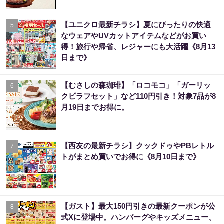
【ユニクロ最新チラシ】夏にぴったりの快適
5
なウェアやUVカットアイテムなどがお買い
得！旅行や帰省、レジャーにも大活躍《8月13
日まで》
【むさしの森珈琲】「ロコモコ」「ガーリッ
6
クピラフセット」など110円引き！対象7品が8
月19日までお得に。
【西友の最新チラシ】クックドゥやPBレトル
7
トがまとめ買いでお得に《8月10日まで》
【ガスト】最大150円引きの最新クーポンが公
8
式Xに登場中。ハンバーグやキッズメニュー、