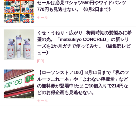
セールは必見!Tシャツ550円やワイドパンツ
770円も見逃せない。《8月2日まで》
セール
くせ・うねり・広がり...梅雨時期の髪悩みに希
望の光。「matsukiyo CONCRED」の新シリ
ーズを1か月ガチで使ってみた。《編集部レビ
ュー》
[PR]
【ローソンストア100】8月11日まで「私のフ
ルーツこれ一本」や「よわない檸檬堂」など
の無料券が登場中!たまご10個入りで214円な
どのお得企画も見逃せない。
セール