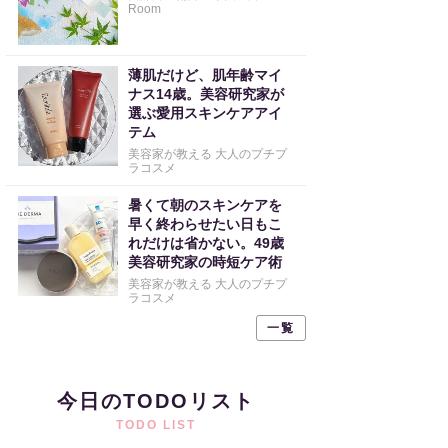
Room
薄肌だけど、肌年齢マイ
ナス14歳。美容研究家が
選ぶ愛用スキンケアアイ
テム
美容家が教える 大人のプチプ
ラコスメ
暑くて朝のスキンケアを
早く終わらせたい日もこ
れだけは省かない。49歳
美容研究家の時短ケア術
美容家が教える 大人のプチプ
ラコスメ
一覧
今日のTODOリスト
TODO LIST