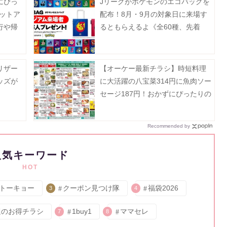
にぴっ
Jリーグがポケモンのエコバッグを
ットア
配布！8月・9月の対象日に来場す
行や帰
るともらえるよ《全60種、先着
月13日
100万人》
リザー
【オーケー最新チラシ】時短料理
ッズが
に大活躍の八宝菜314円に魚肉ソー
セージ187円！おかずにぴったりの
揚げ物増量も《8月9日まで》
Recommended by
人気キーワード
HOT
トーキョー
クーポン見つけ隊
福袋2026
3
4
週のお得チラシ
1buy1
ママセレ
7
8