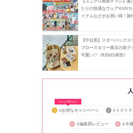
【ユニクロ最新チラシ】夏
たりの快適なウェアやUVカ
イテムなどがお買い得！旅
省、レジャーにも大活躍《8
まで》
【中目黒】スターバックス
ブロースタリー東京の新グ
可愛い♡《8月6日発売》
みんなの関心No.1
お得なキャンペーン
トクトク
1
2
編集部レビュー
今
5
6