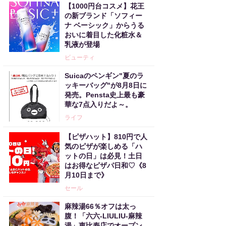
【1000円台コスメ】花王
の新ブランド「ソフィー
ナ ベーシック」からうる
おいに着目した化粧水＆
乳液が登場
ビューティ
Suicaのペンギン"夏のラ
ッキーバッグ"が8月8日に
発売。Pensta史上最も豪
華な7点入りだよ～。
ライフ
【ピザハット】810円で人
気のピザが楽しめる「ハ
ットの日」は必見！土日
はお得なピザパ日和♡《8
月10日まで》
セール
麻辣湯66％オフは太っ
腹！「六六-LIULIU-麻辣
湯」恵比寿店でオープン