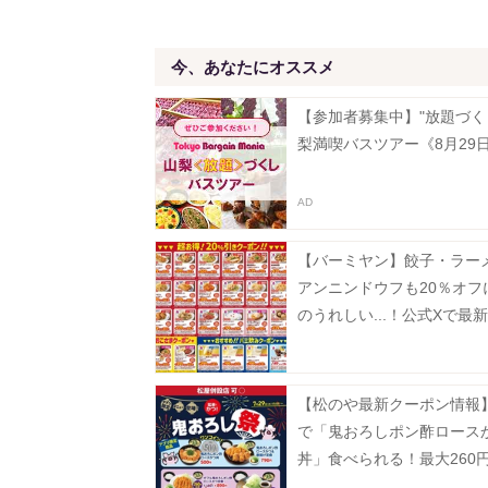
今、あなたにオススメ
【参加者募集中】"放題づく
梨満喫バスツアー《8月29
【バーミヤン】餃子・ラー
アンニンドウフも20％オフ
のうれしい...！公式Xで最
ン公開中《8月19日まで》
【松のや最新クーポン情報】
で「鬼おろしポン酢ロース
丼」食べられる！最大260
に。《7月29日15時スター