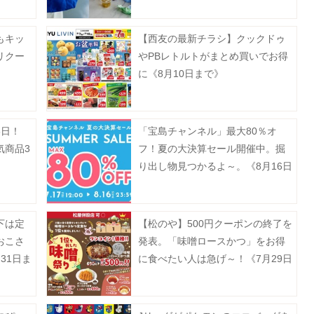
に♡
もキッ
【西友の最新チラシ】クックドゥ
リクー
やPBレトルトがまとめ買いでお得
に《8月10日まで》
3日！
「宝島チャンネル」最大80％オ
気商品3
フ！夏の大決算セール開催中。掘
り出し物見つかるよ～。《8月16日
まで》
下は定
【松のや】500円クーポンの終了を
おこさ
発表。「味噌ロースかつ」をお得
31日ま
に食べたい人は急げ～！《7月29日
15時まで》