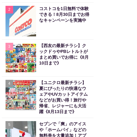
コストコを1日無料で体験
2
できる！8月30日までお得
なキャンペーンを実施中
【西友の最新チラシ】ク
3
ックドゥやPBレトルトが
まとめ買いでお得に《8月
10日まで》
【ユニクロ最新チラシ】
4
夏にぴったりの快適なウ
ェアやUVカットアイテム
などがお買い得！旅行や
帰省、レジャーにも大活
躍《8月13日まで》
セブンで「爽」のアイス
5
や「ホームパイ」などの
無料券を大量追加！アプ