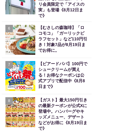
リ会員限定で「アイスの
実」も登場《8月12日ま
で》
【むさしの森珈琲】「ロ
6
コモコ」「ガーリックピ
ラフセット」など110円引
き！対象7品が8月19日ま
でお得に。
【ビアードパパ】100円で
7
シュークリームが買え
る！お得なクーポンは公
式アプリで配信中《8月8
日まで》
【ガスト】最大150円引き
8
の最新クーポンが公式Xに
登場中。ハンバーグやキ
ッズメニュー、デザート
などがお得に《8月19日ま
で》