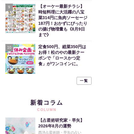
【オーケー最新チラシ】
9
時短料理に大活躍の八宝
菜314円に魚肉ソーセージ
187円！おかずにぴったり
の揚げ物増量も《8月9日
まで》
定食500円、総菜350円は
10
お得！松のやの最新クー
ポンで「ロースかつ定
食」がワンコインに。
一覧
新着コラム
COLUMN
【占星術研究家・早矢】
2026年8月の運勢
西洋占星術師・早矢の占い