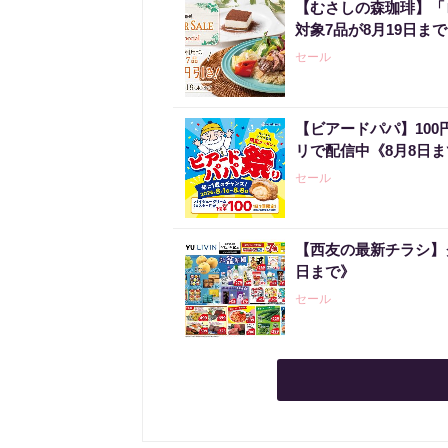
【むさしの森珈琲】「
対象7品が8月19日ま
セール
【ビアードパパ】10
リで配信中《8月8日
セール
【西友の最新チラシ】
日まで》
セール