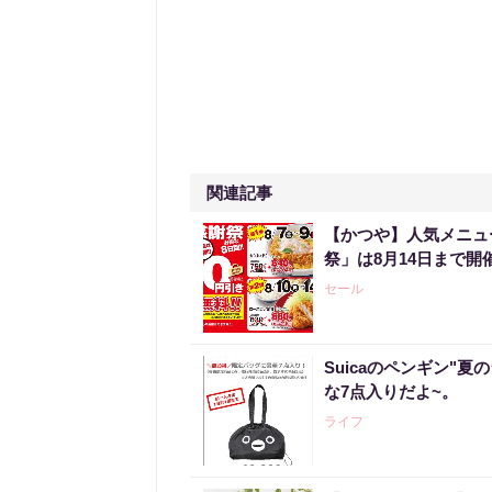
関連記事
【かつや】人気メニュ
祭」は8月14日まで開
セール
Suicaのペンギン"夏
な7点入りだよ~。
ライフ