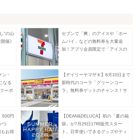
し"の山
セブンで「爽」のアイスや「ホー
日開催》
ムパイ」などの無料券を大量追
加！アプリ会員限定で「アイスの
実」も登場《8月12日まで》
メン・
【デイリーヤマザキ】8月10日まで
になる
新時代のコーラ「グリーンコー
新クーポ
ラ」無料券ゲットのチャンス！サ
ーティワンアイスクリーム値引き
などお得企画も目白押し。
500円
【DEAN&DELUCA】初の「夏の福
かつ
袋」が7月29日17時販売スター
円もお得
ト。日常使いできるグッズやティ
ト》
ー、フルーツゼリーなどがセット