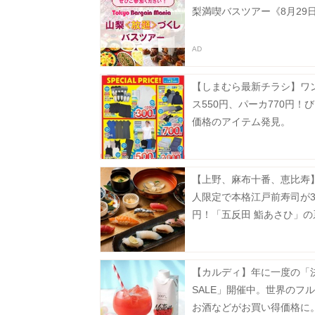
梨満喫バスツアー《8月29
【しまむら最新チラシ】ワ
ス550円、パーカ770円！
価格のアイテム発見。
【上野、麻布十番、恵比寿】
人限定で本格江戸前寿司が35
円！「五反田 鮨あさひ」の
だよ。
【カルディ】年に一度の「
SALE」開催中。世界のフ
お酒などがお買い得価格に