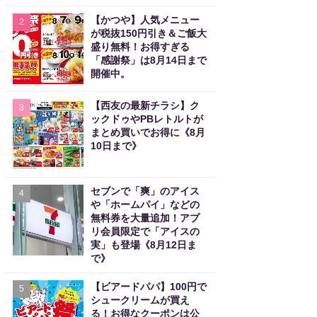
【かつや】人気メニュー
2
が税抜150円引き＆ご飯大
盛り無料！お得すぎる
「感謝祭」は8月14日まで
開催中。
【西友の最新チラシ】ク
3
ックドゥやPBレトルトが
まとめ買いでお得に《8月
10日まで》
セブンで「爽」のアイス
4
や「ホームパイ」などの
無料券を大量追加！アプ
リ会員限定で「アイスの
実」も登場《8月12日ま
で》
【ビアードパパ】100円で
5
シュークリームが買え
る！お得なクーポンは公