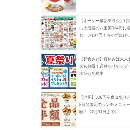
31日まで》
【オーケー最新チラシ】時
に大活躍の八宝菜314円に
セージ187円！おかずにぴ
揚げ物増量も《8月9日まで
【和食さと】夏休みは大人
ズもお得！週替わりでアプ
ポンも配布中
【池袋】500円定食はあり
5日間限定でランチメニュ
額！《7月31日まで》