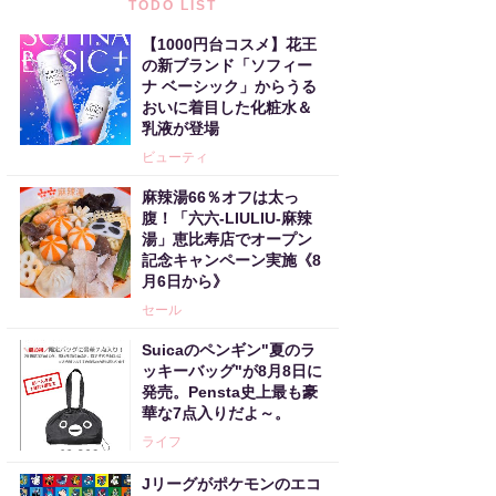
TODO LIST
【1000円台コスメ】花王
の新ブランド「ソフィー
ナ ベーシック」からうる
おいに着目した化粧水＆
乳液が登場
ビューティ
麻辣湯66％オフは太っ
腹！「六六-LIULIU-麻辣
湯」恵比寿店でオープン
記念キャンペーン実施《8
月6日から》
セール
Suicaのペンギン"夏のラ
ッキーバッグ"が8月8日に
発売。Pensta史上最も豪
華な7点入りだよ～。
ライフ
Jリーグがポケモンのエコ