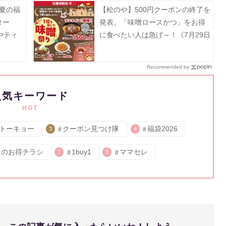
「夏の福
【松のや】500円クーポンの終了を
ター
発表。「味噌ロースかつ」をお得
やティ
に食べたい人は急げ～！《7月29日
セット
15時まで》
Recommended by
人気キーワード
HOT
トーキョー
クーポン見つけ隊
福袋2026
3
4
週のお得チラシ
1buy1
ママセレ
7
8