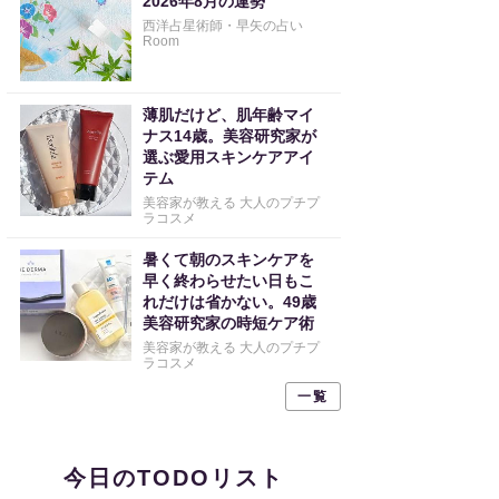
2026年8月の運勢
西洋占星術師・早矢の占い
Room
薄肌だけど、肌年齢マイ
ナス14歳。美容研究家が
選ぶ愛用スキンケアアイ
テム
美容家が教える 大人のプチプ
ラコスメ
暑くて朝のスキンケアを
早く終わらせたい日もこ
れだけは省かない。49歳
美容研究家の時短ケア術
美容家が教える 大人のプチプ
ラコスメ
一覧
今日のTODOリスト