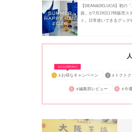
【DEAN&DELUCA】初の
袋」が7月29日17時販売ス
ト。日常使いできるグッズ
ー、フルーツゼリーなどが
に♡
みんなの関心No.1
お得なキャンペーン
トクトク
1
2
編集部レビュー
今
5
6