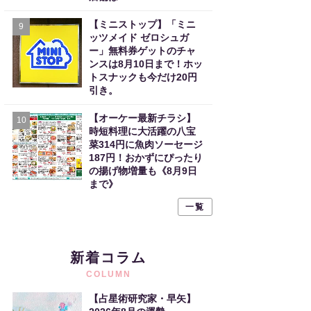
【ミニストップ】「ミニ
9
ッツメイド ゼロシュガ
ー」無料券ゲットのチャ
ンスは8月10日まで！ホッ
トスナックも今だけ20円
引き。
【オーケー最新チラシ】
10
時短料理に大活躍の八宝
菜314円に魚肉ソーセージ
187円！おかずにぴったり
の揚げ物増量も《8月9日
まで》
一覧
新着コラム
COLUMN
【占星術研究家・早矢】