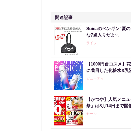
関連記事
Suicaのペンギン"夏
な7点入りだよ~。
ライフ
【1000円台コスメ
に着目した化粧水&乳
ビューティ
【かつや】人気メニュ
祭」は8月14日まで開
セール