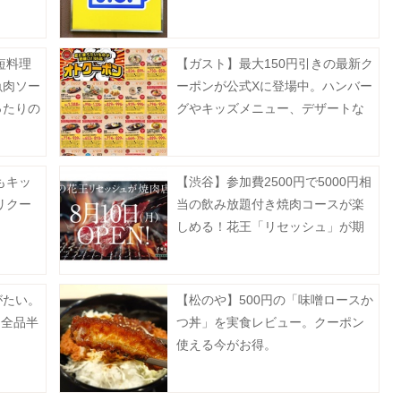
ナックも今だけ20円引き。
短料理
【ガスト】最大150円引きの最新ク
魚肉ソー
ーポンが公式Xに登場中。ハンバー
ったりの
グやキッズメニュー、デザートな
》
どがお得に《8月19日まで》
もキッ
【渋谷】参加費2500円で5000円相
リクー
当の飲み放題付き焼肉コースが楽
しめる！花王「リセッシュ」が期
間限定で焼肉店をオープン《予約
受付中》
がたい。
【松のや】500円の「味噌ロースか
ー全品半
つ丼」を実食レビュー。クーポン
使える今がお得。