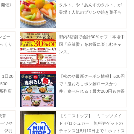
日開催》
タルト」や「あんずのタルト」が
登場！人気のプリンや焼き菓子も
お得に。
ンピー
都内3店舗で会計30％オフ！本場中
びっくり
国「麻辣燙」をお得に楽しむチャ
ンス。
1日20
【松のや最新クーポン情報】500円
00
で「鬼おろしポン酢ロースかつ
系列店
丼」食べられる！最大260円もお得
に。《7月29日15時スタート》
決算
【ミニストップ】「ミニッツメイ
ルーツや
ド ゼロシュガー」無料券ゲットの
。《8月
チャンスは8月10日まで！ホットス