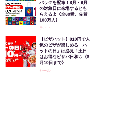
バッグを配布！8月・9月
の対象日に来場するとも
らえるよ《全60種、先着
100万人》
ライフ
【ピザハット】810円で人
気のピザが楽しめる「ハ
ットの日」は必見！土日
はお得なピザパ日和♡《8
月10日まで》
セール