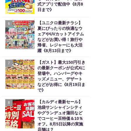
式アプリで配信中《8月8
日まで》
【ユニクロ最新チラシ】
6
夏にぴったりの快適なウ
ェアやUVカットアイテム
などがお買い得！旅行や
帰省、レジャーにも大活
躍《8月13日まで》
【ガスト】最大150円引き
7
の最新クーポンが公式Xに
登場中。ハンバーグやキ
ッズメニュー、デザート
などがお得に《8月19日ま
で》
【カルディ最新セール】
8
池袋サンシャインシティ
やグランデュオ蒲田など
でコーヒー豆特価＆10％
オフ。8月5日以降の実施
店舗は？