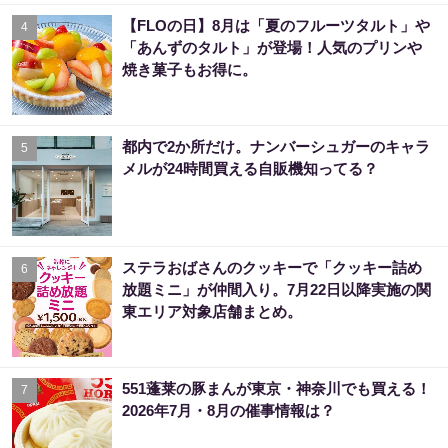
【FLOの日】8月は「夏のフルーツタルト」や
4
「あんずのタルト」が登場！人気のプリンや
焼き菓子もお得に。
都内で2か所だけ。ナンバーシュガーのキャラ
5
メルが24時間買える自販機知ってる？
ステラおばさんのクッキーで「クッキー詰め
6
放題ミニ」が仲間入り。7月22日以降実施の関
東エリア対象店舗まとめ。
551蓬莱の豚まんが東京・神奈川でも買える！
7
2026年7月・8月の催事情報は？