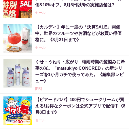
価&10%オフ。8月5日以降の実施店舗は?
セール
【カルディ】年に一度の「決算SALE」開催
中。世界のフルーツやお酒などがお買い得価
格に。《8月31日まで》
セール
くせ・うねり・広がり...梅雨時期の髪悩みに希
望の光。「matsukiyo CONCRED」の新シリ
ーズを1か月ガチで使ってみた。《編集部レビ
ュー》
[PR]
【ビアードパパ】100円でシュークリームが買
える!お得なクーポンは公式アプリで配信中《8
月8日まで》
セール