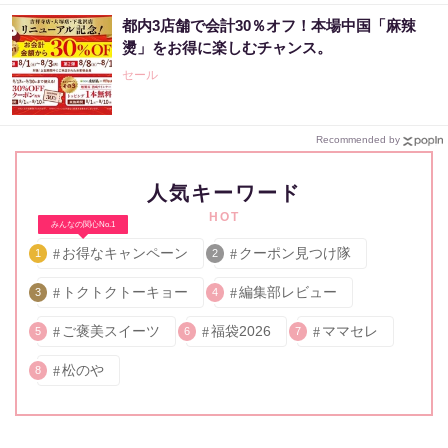
都内3店舗で会計30％オフ！本場中国「麻辣
燙」をお得に楽しむチャンス。
セール
Recommended by
人気キーワード
HOT
みんなの関心No.1
お得なキャンペーン
クーポン見つけ隊
1
2
トクトクトーキョー
編集部レビュー
3
4
ご褒美スイーツ
福袋2026
ママセレ
5
6
7
松のや
8