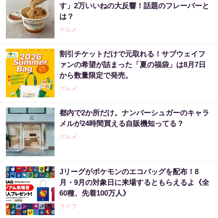
す」2万いいねの大反響！話題のフレーバーと
は？
グルメ
割引チケットだけで元取れる！サブウェイフ
ァンの希望が詰まった「夏の福袋」は8月7日
から数量限定で発売。
グルメ
都内で2か所だけ。ナンバーシュガーのキャラ
メルが24時間買える自販機知ってる？
グルメ
Jリーグがポケモンのエコバッグを配布！8
月・9月の対象日に来場するともらえるよ《全
60種、先着100万人》
ライフ