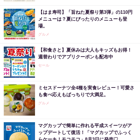
【はま寿司】「旨ねた夏祭り第3弾」の110円
メニューは？夏にぴったりのメニューも登
場。
グルメ
【和食さと】夏休みは大人もキッズもお得！
週替わりでアプリクーポンも配布中
セール
ミセスドーナツ全4種を実食レビュー！可愛さ
も食べ応えもばっちりで大満足。
グルメ
マグカップで簡単に作れる平成スイーツがア
ップデートして復活！「マグカップでふっく
らケーキ！モコモコ」8月3日に発売♡