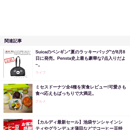
関連記事
Suicaのペンギン"夏のラッキーバッグ"が8月8
日に発売。Pensta史上最も豪華な7点入りだよ
~。
ライフ
ミセスドーナツ全4種を実食レビュー!可愛さも
食べ応えもばっちりで大満足。
グルメ
【カルディ最新セール】池袋サンシャインシ
ティやグランデュオ蒲田などでコーヒー豆特