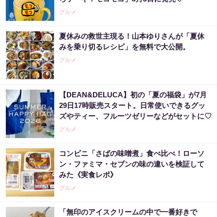
グルメ
夏休みの救世主現る！山本ゆりさんが「夏休
みを乗り切るレシピ」を無料で大公開。
グルメ
【DEAN&DELUCA】初の「夏の福袋」が7月
29日17時販売スタート。日常使いできるグッ
ズやティー、フルーツゼリーなどがセットに♡
グルメ
コンビニ「さばの味噌煮」食べ比べ！ローソ
ン・ファミマ・セブンの味の違いを検証して
みた《実食レポ》
グルメ
「無印のアイスクリームの中で一番好きで