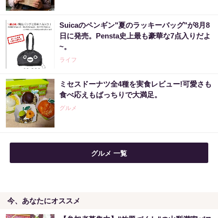
Suicaのペンギン"夏のラッキーバッグ"が8月8
宝くじ当たる人は“たまたま”じゃない?!
日に発売。Pensta史上最も豪華な7点入りだよ
~。
PR（合同会社デジタルファーム ）
ライフ
ミセスドーナツ全4種を実食レビュー!可愛さも
「宝くじ、運じゃなかった」当たる人は“同じ
食べ応えもばっちりで大満足。
こと”してる
グルメ
PR（合同会社デジタルファーム ）
宝くじ当たる人だけが気づいている違い
グルメ 一覧
PR（合同会社デジタルファーム ）
今、あなたにオススメ
【当選】金運が上がる直前に起こるサイン