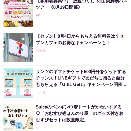
【参加者募集中】"放題づくし"の山梨満喫バス
PR（合同会社デジタルファーム ）
ツアー《8月29日開催》
「宝くじ、運じゃなかった」当たる人は“同じ
こと”してる
【セブン】8月4日からもらえる無料券は？セ
PR（合同会社デジタルファーム ）
ブンカフェのお得なキャンペーンも！
セール
リンツのギフトチケット500円分をゲットする
チャンス！LINEギフトで友だちに贈ると自分
ももらえる「Gift1 Get1」キャンペーン開催
中。
セール
Suicaのペンギン巾着トートがかわいすぎる
♡「おむすび処ほんのり屋」のグッズ付きお
むすびセットは数量限定。
グルメ