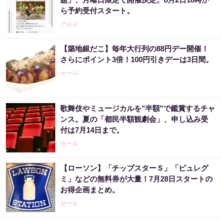
ら予約受付スタート。
グルメ
【築地銀だこ】毎年大行列の88円デー開催！
さらにポイント3倍！100円引きデーは3日間。
セール
歌舞伎やミュージカルを"半額"で鑑賞するチャ
ンス。夏の「都民半額観劇会」、申し込み受
付は7月14日まで。
セール
【ローソン】「チップスターＳ」「ピュレグ
ミ」などの無料券が大量！7月28日スタートの
お得企画まとめ。
セール