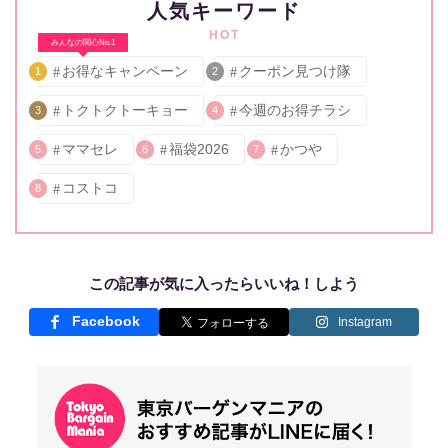
人気キーワード
HOT
みんなの関心No.1
お得なキャンペーン
クーポン見つけ隊
1
2
トクトクトーキョー
今週のお得チラシ
3
4
ママセレ
福袋2026
かつや
5
6
7
コストコ
8
この記事が気に入ったらいいね！しよう
Facebook
Instagram