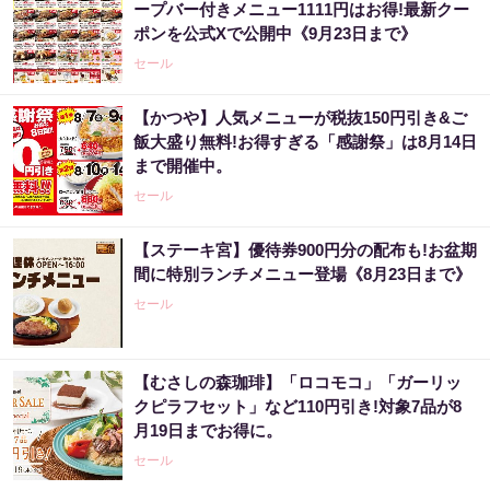
ープバー付きメニュー1111円はお得!最新クー
ポンを公式Xで公開中《9月23日まで》
セール
【かつや】人気メニューが税抜150円引き&ご
飯大盛り無料!お得すぎる「感謝祭」は8月14日
まで開催中。
セール
【ステーキ宮】優待券900円分の配布も!お盆期
間に特別ランチメニュー登場《8月23日まで》
セール
【むさしの森珈琲】「ロコモコ」「ガーリッ
クピラフセット」など110円引き!対象7品が8
月19日までお得に。
セール