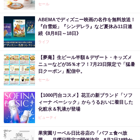
セール
ABEMAでディズニー映画の名作を無料放送！
『白雪姫」『シンデレラ』など夏休み11日連
続《8月8日～18日》
ライフ
【夢庵】生ビール半額＆デザート・キッズメ
ニューなどが35％オフ！7月23日限定で「猛暑
日クーポン」配信中。
セール
【1000円台コスメ】花王の新ブランド「ソフ
ィーナ ベーシック」からうるおいに着目した
化粧水＆乳液が登場
ビューティ
果実園リーベル日比谷店の「パフェ食べ放
題」、月曜日限定で開催決定。8月2日18時か