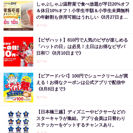
しゃぶしゃぶ温野菜で食べ放題が平日20%オフ
＆休日10%オフ！小学生半額＆小学生未満無料
の年齢割も併用可能はうれしい《8月27日ま
で》
セール
【ピザハット】810円で人気のピザが楽しめる
「ハットの日」は必見！土日はお得なピザパ
日和♡《8月10日まで》
セール
【ビアードパパ】100円でシュークリームが買
える！お得なクーポンは公式アプリで配信中
《8月8日まで》
セール
【日本橋三越】ディズニーやピクサーなどの
スターキャラが集結。アプリ会員は日替わり
ステッカーをゲットするチャンスあり。
ライフ