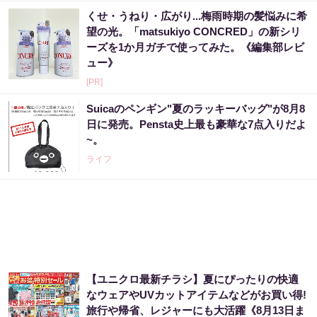
くせ・うねり・広がり...梅雨時期の髪悩みに希
望の光。「matsukiyo CONCRED」の新シリ
ーズを1か月ガチで使ってみた。《編集部レビ
ュー》
[PR]
Suicaのペンギン"夏のラッキーバッグ"が8月8
日に発売。Pensta史上最も豪華な7点入りだよ
~。
ライフ
【ユニクロ最新チラシ】夏にぴったりの快適
なウェアやUVカットアイテムなどがお買い得!
旅行や帰省、レジャーにも大活躍《8月13日ま