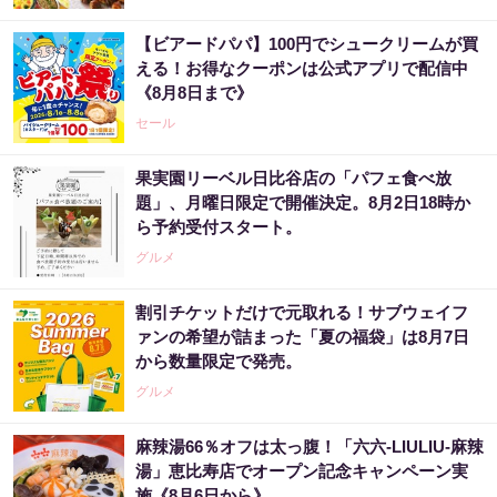
【ビアードパパ】100円でシュークリームが買
える！お得なクーポンは公式アプリで配信中
《8月8日まで》
セール
果実園リーベル日比谷店の「パフェ食べ放
題」、月曜日限定で開催決定。8月2日18時か
ら予約受付スタート。
グルメ
割引チケットだけで元取れる！サブウェイフ
ァンの希望が詰まった「夏の福袋」は8月7日
から数量限定で発売。
グルメ
麻辣湯66％オフは太っ腹！「六六-LIULIU-麻辣
湯」恵比寿店でオープン記念キャンペーン実
施《8月6日から》