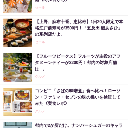
セール
【上野、麻布十番、恵比寿】1日20人限定で本
格江戸前寿司が3500円！「五反田 鮨あさひ」
の系列店だよ。
セール
【フルーツピークス】フルーツが主役のアフ
タヌーンティーが2200円！都内の対象店舗
は...。
グルメ
コンビニ「さばの味噌煮」食べ比べ！ローソ
ン・ファミマ・セブンの味の違いを検証して
みた《実食レポ》
グルメ
都内で2か所だけ。ナンバーシュガーのキャラ