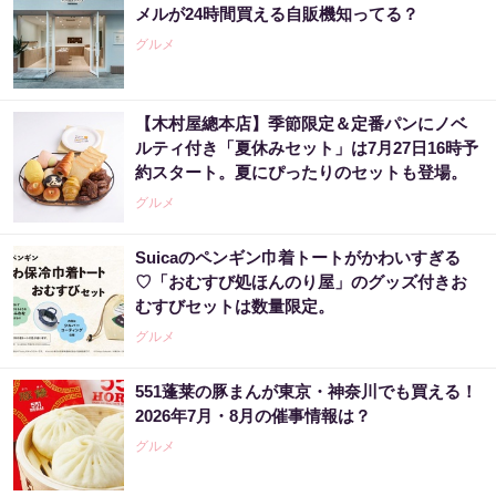
メルが24時間買える自販機知ってる？
グルメ
【木村屋總本店】季節限定＆定番パンにノベ
ルティ付き「夏休みセット」は7月27日16時予
約スタート。夏にぴったりのセットも登場。
グルメ
Suicaのペンギン巾着トートがかわいすぎる
♡「おむすび処ほんのり屋」のグッズ付きお
むすびセットは数量限定。
グルメ
551蓬莱の豚まんが東京・神奈川でも買える！
2026年7月・8月の催事情報は？
グルメ