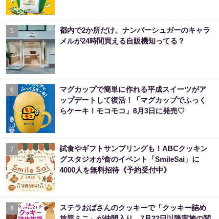
都内で2か所だけ。ナンバーシュガーのキャラ
5
メルが24時間買える自販機知ってる？
マグカップで簡単に作れる平成スイーツがア
6
ップデートして復活！「マグカップでふっく
らケーキ！モコモコ」8月3日に発売♡
試食やギフトサンプリングも！ABCクッキン
7
グスタジオが食のイベント「SmileSai」に
4000人を無料招待《予約受付中》
ステラおばさんのクッキーで「クッキー詰め
8
放題ミニ」が仲間入り。7月22日以降実施の関