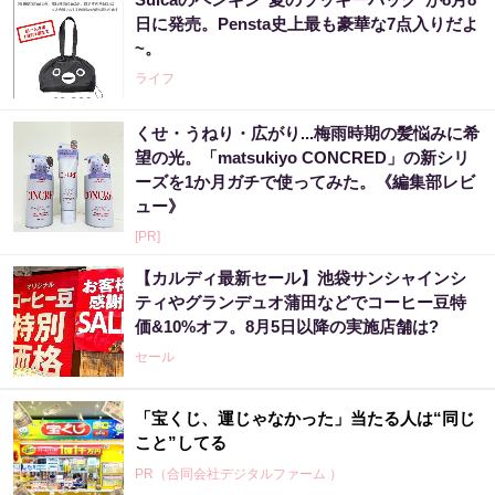
日に発売。Pensta史上最も豪華な7点入りだよ
~。
ライフ
くせ・うねり・広がり...梅雨時期の髪悩みに希
望の光。「matsukiyo CONCRED」の新シリ
ーズを1か月ガチで使ってみた。《編集部レビ
ュー》
[PR]
【カルディ最新セール】池袋サンシャインシ
ティやグランデュオ蒲田などでコーヒー豆特
価&10%オフ。8月5日以降の実施店舗は?
セール
「宝くじ、運じゃなかった」当たる人は“同じ
こと”してる
PR（合同会社デジタルファーム ）