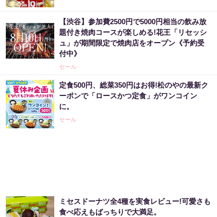
【渋谷】参加費2500円で5000円相当の飲み放
題付き焼肉コースが楽しめる!花王「リセッシ
ュ」が期間限定で焼肉店をオープン《予約受
付中》
セール
定食500円、総菜350円はお得!松のやの最新ク
ーポンで「ロースかつ定食」がワンコイン
に。
セール
ミセスドーナツ全4種を実食レビュー!可愛さも
食べ応えもばっちりで大満足。