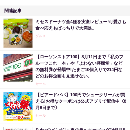
関連記事
ミセスドーナツ全4種を実食レビュー!可愛さも
食べ応えもばっちりで大満足。
グルメ
【ローソンストア100】8月11日まで「私のフ
ルーツこれ一本」や「よわない檸檬堂」など
の無料券が登場中!たまご10個入りで214円な
どのお得企画も見逃せない。
セール
【ビアードパパ】100円でシュークリームが買
える!お得なクーポンは公式アプリで配信中《8
月8日まで》
セール
Suicaのペンギン"夏のラッキーバッグ"が8月8