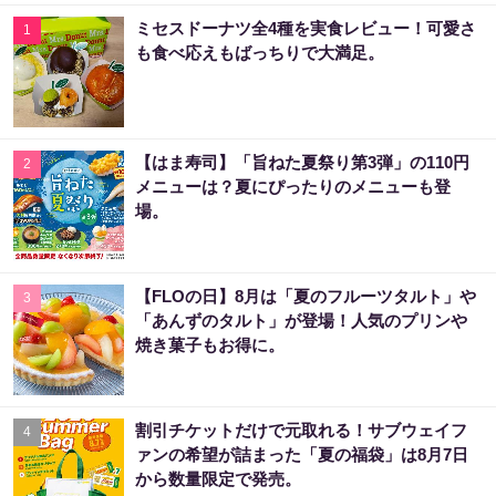
ミセスドーナツ全4種を実食レビュー！可愛さ
1
も食べ応えもばっちりで大満足。
【はま寿司】「旨ねた夏祭り第3弾」の110円
2
メニューは？夏にぴったりのメニューも登
場。
【FLOの日】8月は「夏のフルーツタルト」や
3
「あんずのタルト」が登場！人気のプリンや
焼き菓子もお得に。
割引チケットだけで元取れる！サブウェイフ
4
ァンの希望が詰まった「夏の福袋」は8月7日
から数量限定で発売。