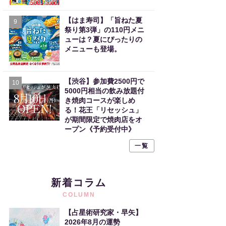
【はま寿司】「旨ねた夏
9
祭り第3弾」の110円メニ
ューは？夏にぴったりの
メニューも登場。
【渋谷】参加費2500円で
10
5000円相当の飲み放題付
き焼肉コースが楽しめ
る！花王「リセッシュ」
が期間限定で焼肉店をオ
ープン《予約受付中》
一覧
新着コラム
COLUMN
【占星術研究家・早矢】
2026年8月の運勢