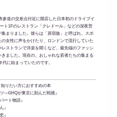
と表参道の交差点付近に開店した日本初のドライブイ
ート1Fのレストラン「クレドール」などの深夜営
が集まりました。彼らは「原宿族」と呼ばれ、スポ
上の女性に声をかけたり、ロンドンで流行していた
やレストランで洋楽を聞くなど、最先端のファッシ
いきました。現在の、おしゃれな若者たちの集まる
0年代に始まっていたのです。
もっと知りたい方におすすめの本
ツ―GHQが東京に刻んだ戦後』
アパート物語』
ん』
史』