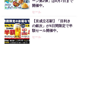
ーン第2弾」は8月7日まで
開催中。
セール
【京成立石駅】「目利き
の銀次」が4日間限定で半
額セール開催中。
セール