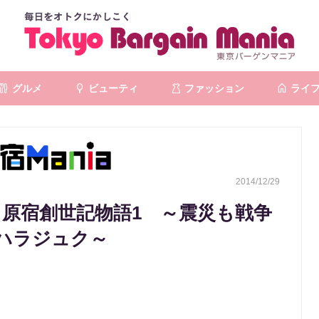
グルメ
ビューティ
ファッション
ライ
2014/12/29
）原宿創世記物語1 ～震災も戦争
ハラジュク～