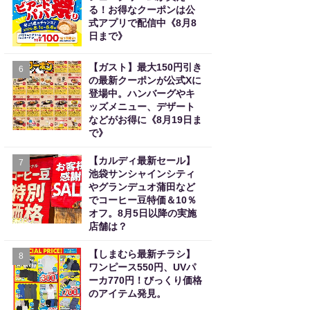
る！お得なクーポンは公
式アプリで配信中《8月8
日まで》
【ガスト】最大150円引き
6
の最新クーポンが公式Xに
登場中。ハンバーグやキ
ッズメニュー、デザート
などがお得に《8月19日ま
で》
【カルディ最新セール】
7
池袋サンシャインシティ
やグランデュオ蒲田など
でコーヒー豆特価＆10％
オフ。8月5日以降の実施
店舗は？
【しまむら最新チラシ】
8
ワンピース550円、UVパ
ーカ770円！びっくり価格
のアイテム発見。