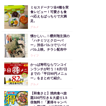
ミセスドーナツ全4種を実
食レビュー！可愛さも食
べ応えもばっちりで大満
足。
グルメ
懐かしい...！櫻井翔主演の
「ハチミツとクローバ
ー」渋谷パルコでリバイ
バル上映。チラシ配布中
ライフ
かっぱ寿司ならワンコイ
ンランチが叶う！8月7日
までの「平日90円メニュ
ー」をまとめて紹介。
グルメ
【和食さと】焼肉食べ放
題330円引き＆大盛り1.5
倍無料！「夏得キャンペ