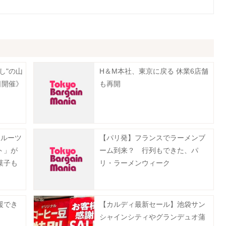
し"の山
H＆M本社、東京に戻る 休業6店舗
日開催》
も再開
フルーツ
【パリ発】フランスでラーメンブ
ト」が
ーム到来？ 行列もできた、パ
菓子も
リ・ラーメンウィーク
援でき
【カルディ最新セール】池袋サン
シャインシティやグランデュオ蒲