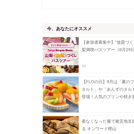
今、あなたにオススメ
【参加者募集中】"放題づく
梨満喫バスツアー《8月29
【FLOの日】8月は「夏の
タルト」や「あんずのタル
登場！人気のプリンや焼き
お得に。
着なくなった服で被災地支
る オンワード樫山