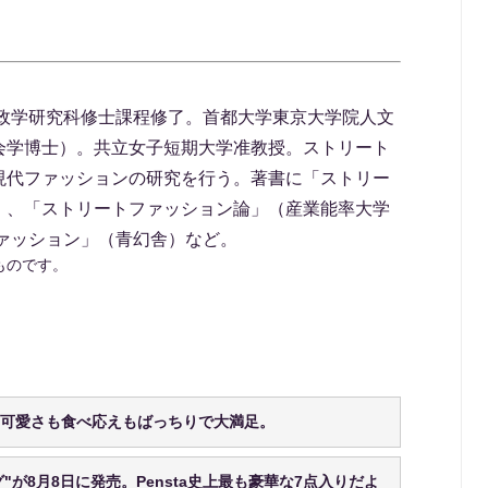
家政学研究科修士課程修了。首都大学東京大学院人文
会学博士）。共立女子短期大学准教授。ストリート
現代ファッションの研究を行う。著書に「ストリー
）、「ストリートファッション論」（産業能率大学
ァッション」（青幻舎）など。
ものです。
!可愛さも食べ応えもばっちりで大満足。
グ"が8月8日に発売。Pensta史上最も豪華な7点入りだよ