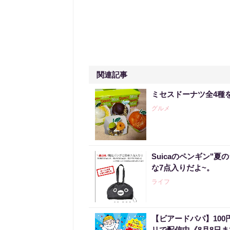
関連記事
ミセスドーナツ全4種
グルメ
Suicaのペンギン"夏
な7点入りだよ~。
ライフ
【ビアードパパ】10
リで配信中《8月8日