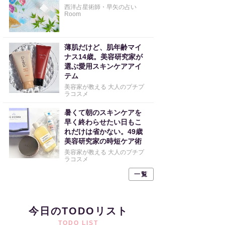
西洋占星術師・早矢の占い
Room
薄肌だけど、肌年齢マイ
ナス14歳。美容研究家が
選ぶ愛用スキンケアアイ
テム
美容家が教える 大人のプチプ
ラコスメ
暑くて朝のスキンケアを
早く終わらせたい日もこ
れだけは省かない。49歳
美容研究家の時短ケア術
美容家が教える 大人のプチプ
ラコスメ
一覧
今日のTODOリスト
TODO LIST