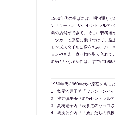
1960年代の半ばには、明治通り
ン「ルート5」や、セントラルアパ
業の店舗ができて、そこに若者達
ーツカーで原宿に乗り付けて、路
モッズスタイルに身を包み、バー
ョンや音楽、食べ物を取り入れて
原宿という場所性は、すでに196
1950年代-1960年代の原宿を
1：秋尾沙戸子著『ワシントンハイ
2：浅井慎平著『原宿セントラル
3：高橋靖子著『表参道のヤッコさ
4：馬渕公介著『「族」たちの戦後