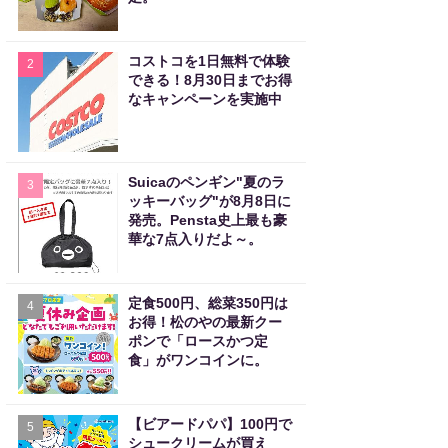
コストコを1日無料で体験
2
できる！8月30日までお得
なキャンペーンを実施中
Suicaのペンギン"夏のラ
3
ッキーバッグ"が8月8日に
発売。Pensta史上最も豪
華な7点入りだよ～。
定食500円、総菜350円は
4
お得！松のやの最新クー
ポンで「ロースかつ定
食」がワンコインに。
【ビアードパパ】100円で
5
シュークリームが買え