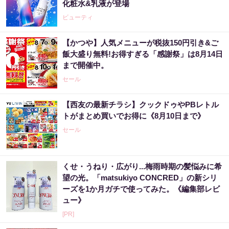
化粧水&乳液が登場
ビューティ
【かつや】人気メニューが税抜150円引き&ご
飯大盛り無料!お得すぎる「感謝祭」は8月14日
まで開催中。
セール
【西友の最新チラシ】クックドゥやPBレトル
トがまとめ買いでお得に《8月10日まで》
セール
くせ・うねり・広がり...梅雨時期の髪悩みに希
望の光。「matsukiyo CONCRED」の新シリ
ーズを1か月ガチで使ってみた。《編集部レビ
ュー》
[PR]