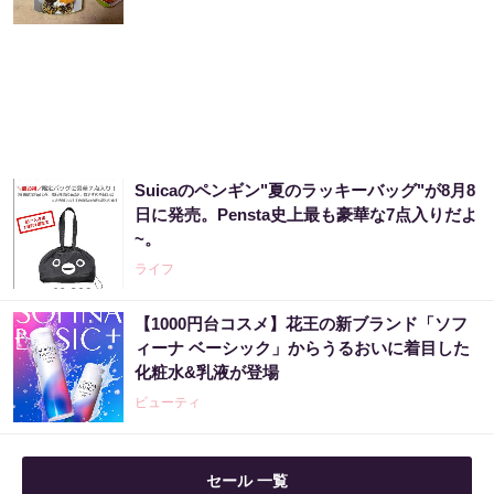
アマゾン1位の実績！380円で5日間お試し。
PR（ハーブ健康本舗）
Suicaのペンギン"夏のラッキーバッグ"が8月8
Amazon今日も見逃せない！80%OFF以上が
日に発売。Pensta史上最も豪華な7点入りだよ
続々登場
~。
PR（Amazon）
ライフ
【1000円台コスメ】花王の新ブランド「ソフ
アマゾン1位「このお茶ガチです」噂のお茶
ィーナ ベーシック」からうるおいに着目した
化粧水&乳液が登場
PR（ハーブ健康本舗）
ビューティ
セール 一覧