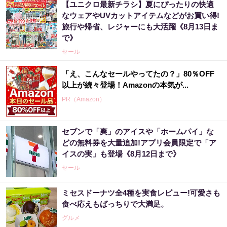
【ユニクロ最新チラシ】夏にぴったりの快適
なウェアやUVカットアイテムなどがお買い得!
旅行や帰省、レジャーにも大活躍《8月13日ま
で》
セール
「え、こんなセールやってたの？」80％OFF
以上が続々登場！Amazonの本気が...
PR（Amazon）
セブンで「爽」のアイスや「ホームパイ」な
【宝くじの裏技】当たる側に回るか、このま
どの無料券を大量追加!アプリ会員限定で「ア
まか
イスの実」も登場《8月12日まで》
PR（合同会社デジタルファーム ）
セール
ミセスドーナツ全4種を実食レビュー!可愛さも
宝くじ当たる人だけが気づいている違い
食べ応えもばっちりで大満足。
グルメ
PR（合同会社デジタルファーム ）