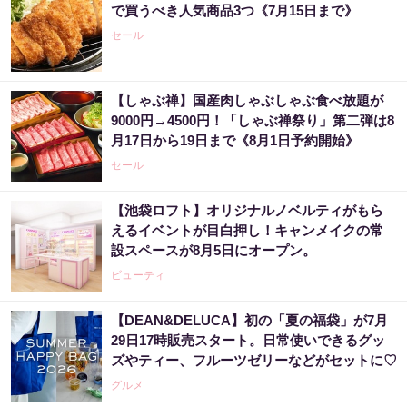
で買うべき人気商品3つ《7月15日まで》
セール
【しゃぶ禅】国産肉しゃぶしゃぶ食べ放題が
9000円→4500円！「しゃぶ禅祭り」第二弾は8
月17日から19日まで《8月1日予約開始》
セール
【池袋ロフト】オリジナルノベルティがもら
えるイベントが目白押し！キャンメイクの常
設スペースが8月5日にオープン。
ビューティ
【DEAN&DELUCA】初の「夏の福袋」が7月
29日17時販売スタート。日常使いできるグッ
ズやティー、フルーツゼリーなどがセットに♡
グルメ