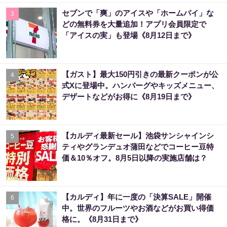
セブンで「爽」のアイスや「ホームパイ」な
3
どの無料券を大量追加！アプリ会員限定で
「アイスの実」も登場《8月12日まで》
【ガスト】最大150円引きの最新クーポンが公
4
式Xに登場中。ハンバーグやキッズメニュー、
デザートなどがお得に《8月19日まで》
【カルディ最新セール】池袋サンシャインシ
5
ティやグランデュオ蒲田などでコーヒー豆特
価＆10％オフ。8月5日以降の実施店舗は？
【カルディ】年に一度の「決算SALE」開催
6
中。世界のフルーツやお酒などがお買い得価
格に。《8月31日まで》