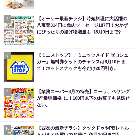
【オーケー最新チラシ】時短料理に大活躍の
7
八宝菜314円に魚肉ソーセージ187円！おかず
にぴったりの揚げ物増量も《8月9日まで》
【ミニストップ】「ミニッツメイド ゼロシュ
8
ガー」無料券ゲットのチャンスは8月10日ま
で！ホットスナックも今だけ20円引き。
【業務スーパー8月の特売】コーラ、ペヤング
9
が"爆弾価格"に！100円以下のお菓子も見逃せ
ない。
【西友の最新チラシ】クックドゥやPBレトル
10
トがまとめ買いでお得に《8月10日まで》