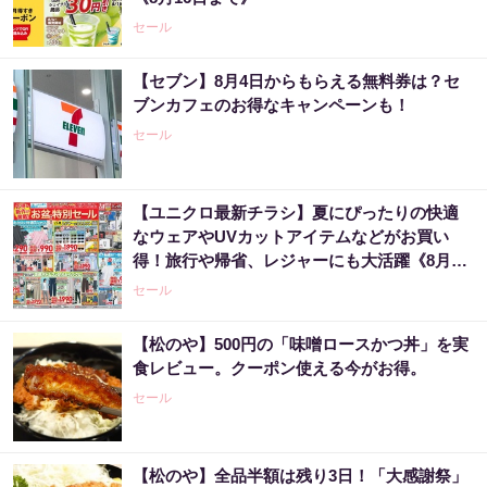
セール
【セブン】8月4日からもらえる無料券は？セ
ブンカフェのお得なキャンペーンも！
セール
【ユニクロ最新チラシ】夏にぴったりの快適
なウェアやUVカットアイテムなどがお買い
得！旅行や帰省、レジャーにも大活躍《8月13
日まで》
セール
【松のや】500円の「味噌ロースかつ丼」を実
食レビュー。クーポン使える今がお得。
セール
【松のや】全品半額は残り3日！「大感謝祭」