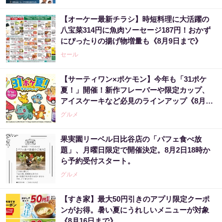
【オーケー最新チラシ】時短料理に大活躍の
八宝菜314円に魚肉ソーセージ187円！おかず
にぴったりの揚げ物増量も《8月9日まで》
セール
【サーティワン×ポケモン】今年も「31ポケ
夏！」開催！新作フレーバーや限定カップ、
アイスケーキなど必見のラインアップ《8月1
日スタート》
グルメ
果実園リーベル日比谷店の「パフェ食べ放
題」、月曜日限定で開催決定。8月2日18時か
ら予約受付スタート。
グルメ
【すき家】最大50円引きのアプリ限定クーポ
ンがお得。暑い夏にうれしいメニューが対象
《8月16日まで》