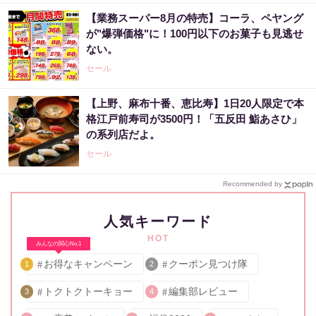
【業務スーパー8月の特売】コーラ、ペヤング
が"爆弾価格"に！100円以下のお菓子も見逃せ
ない。
セール
【上野、麻布十番、恵比寿】1日20人限定で本
格江戸前寿司が3500円！「五反田 鮨あさひ」
の系列店だよ。
セール
Recommended by
人気キーワード
HOT
みんなの関心No.1
お得なキャンペーン
クーポン見つけ隊
1
2
トクトクトーキョー
編集部レビュー
3
4