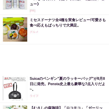
ュー》
[PR]
ミセスドーナツ全4種を実食レビュー!可愛さも
食べ応えもばっちりで大満足。
グルメ
Suicaのペンギン"夏のラッキーバッグ"が8月8
日に発売。Pensta史上最も豪華な7点入りだよ
~。
ライフ
【むさしの森珈琲】「ロコモコ」「ガーリッ