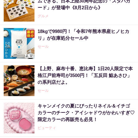
ムできる、日本上陸30周年記念の「スタバカ
ード」が登場中《8月2日から》
グルメ
18kgで9980円！「令和7年熊本県産ヒノヒカ
リ」が在庫処分セール中
セール
【上野、麻布十番、恵比寿】1日20人限定で本
格江戸前寿司が3500円！「五反田 鮨あさひ」
の系列店だよ。
セール
キャンメイクの夏にぴったりネイル＆イチゴ
カラーのチーク・アイシャドウがかわいすぎ♡
限定カラーの再販売も必見！
ビューティ