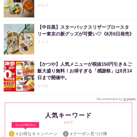
グルメ
【中目黒】スターバックスリザーブロースタ
リー東京の新グッズが可愛い♡《8月6日発売》
ライフ
【かつや】人気メニューが税抜150円引き＆ご
飯大盛り無料！お得すぎる「感謝祭」は8月14
日まで開催中。
セール
Recommended by
人気キーワード
HOT
みんなの関心No.1
お得なキャンペーン
クーポン見つけ隊
1
2