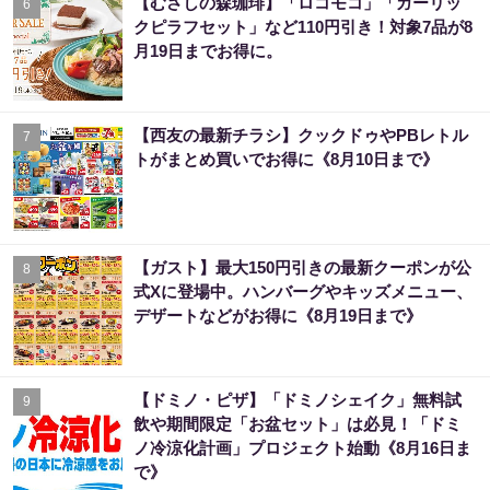
【むさしの森珈琲】「ロコモコ」「ガーリッ
6
クピラフセット」など110円引き！対象7品が8
月19日までお得に。
【西友の最新チラシ】クックドゥやPBレトル
7
トがまとめ買いでお得に《8月10日まで》
【ガスト】最大150円引きの最新クーポンが公
8
式Xに登場中。ハンバーグやキッズメニュー、
デザートなどがお得に《8月19日まで》
【ドミノ・ピザ】「ドミノシェイク」無料試
9
飲や期間限定「お盆セット」は必見！「ドミ
ノ冷涼化計画」プロジェクト始動《8月16日ま
で》