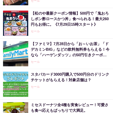
セール
【松のや最新クーポン情報】500円で「鬼おろ
しポン酢ロースかつ丼」食べられる！最大260
円もお得に。《7月29日15時スタート》
セール
【ファミマ】7月28日から「お～いお茶」「ド
デカミンBIG」などの飲料無料券もらえる！今
なら「ハーゲンダッツ」の50円引きクーポン
も。
セール
スタバカード3000円購入で500円分のドリンク
チケットがもらえる！対象店舗は？
セール
ミセスドーナツ全4種を実食レビュー！可愛さ
も食べ応えもばっちりで大満足。