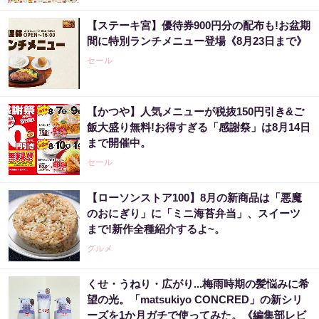
【ステーキ宮】優待券900円分の配布も!お盆期
間に特別ランチメニュー登場《8月23日まで》
セール
【かつや】人気メニューが税抜150円引き&ご
飯大盛り無料!お得すぎる「感謝祭」は8月14日
まで開催中。
セール
【ローソンストア100】8月の新商品は「悪魔
のおにぎり」に「ミニ海苔弁当」、スイーツ
まで!新作全種紹介するよ~。
グルメ
くせ・うねり・広がり...梅雨時期の髪悩みに希
望の光。「matsukiyo CONCRED」の新シリ
ーズを1か月ガチで使ってみた。《編集部レビ