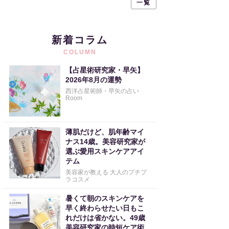
一覧
新着コラム
COLUMN
【占星術研究家・早矢】
2026年8月の運勢
西洋占星術師・早矢の占い
Room
薄肌だけど、肌年齢マイ
ナス14歳。美容研究家が
選ぶ愛用スキンケアアイ
テム
美容家が教える 大人のプチプ
ラコスメ
暑くて朝のスキンケアを
早く終わらせたい日もこ
れだけは省かない。49歳
美容研究家の時短ケア術