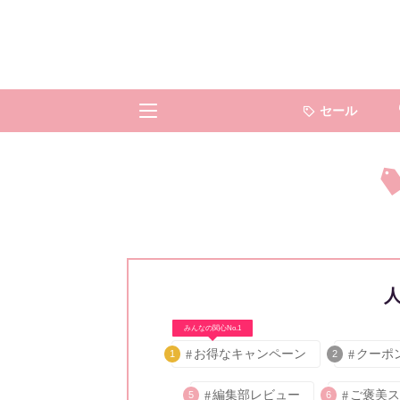
セール
みんなの関心No.1
お得なキャンペーン
クーポ
1
2
編集部レビュー
ご褒美ス
5
6