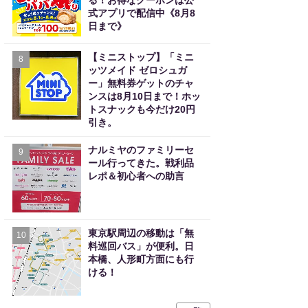
る！お得なクーポンは公
式アプリで配信中《8月8
日まで》
【ミニストップ】「ミニ
8
ッツメイド ゼロシュガ
ー」無料券ゲットのチャ
ンスは8月10日まで！ホッ
トスナックも今だけ20円
引き。
ナルミヤのファミリーセ
9
ール行ってきた。戦利品
レポ＆初心者への助言
東京駅周辺の移動は「無
10
料巡回バス」が便利。日
本橋、人形町方面にも行
ける！