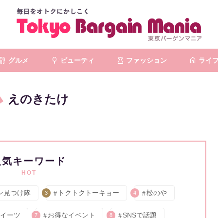
グルメ
ビューティ
ファッション
ライ
えのきたけ
人気キーワード
HOT
ン見つけ隊
トクトクトーキョー
松のや
3
4
イーツ
お得なイベント
SNSで話題
7
8