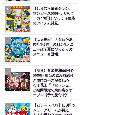
【しまむら最新チラシ】
4
ワンピース550円、UVパ
ーカ770円！びっくり価格
のアイテム発見。
【はま寿司】「旨ねた夏
5
祭り第3弾」の110円メニ
ューは？夏にぴったりの
メニューも登場。
【渋谷】参加費2500円で
6
5000円相当の飲み放題付
き焼肉コースが楽しめ
る！花王「リセッシュ」
が期間限定で焼肉店をオ
ープン《予約受付中》
【ビアードパパ】100円で
7
シュークリームが買え