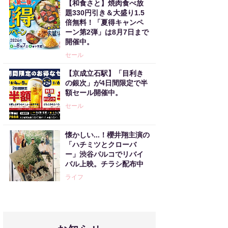
【和食さと】焼肉食べ放
題330円引き＆大盛り1.5
倍無料！「夏得キャンペ
ーン第2弾」は8月7日まで
開催中。
セール
【京成立石駅】「目利き
の銀次」が4日間限定で半
額セール開催中。
セール
懐かしい...！櫻井翔主演の
「ハチミツとクローバ
ー」渋谷パルコでリバイ
バル上映。チラシ配布中
ライフ