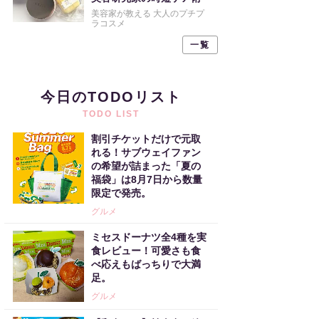
美容家が教える 大人のプチプ
ラコスメ
一覧
今日のTODOリスト
TODO LIST
割引チケットだけで元取
れる！サブウェイファン
の希望が詰まった「夏の
福袋」は8月7日から数量
限定で発売。
グルメ
ミセスドーナツ全4種を実
食レビュー！可愛さも食
べ応えもばっちりで大満
足。
グルメ