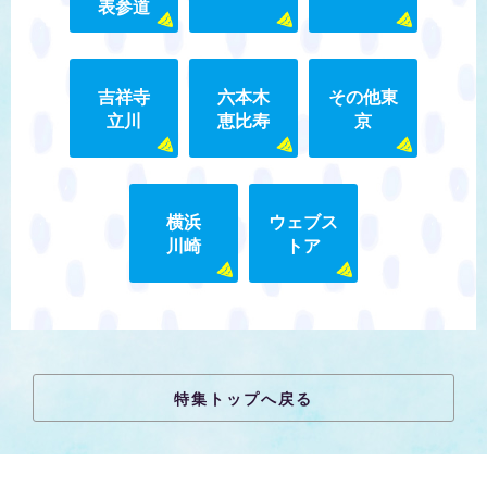
表参道
吉祥寺
六本木
その他東
立川
恵比寿
京
横浜
ウェブス
川崎
トア
特集トップへ戻る