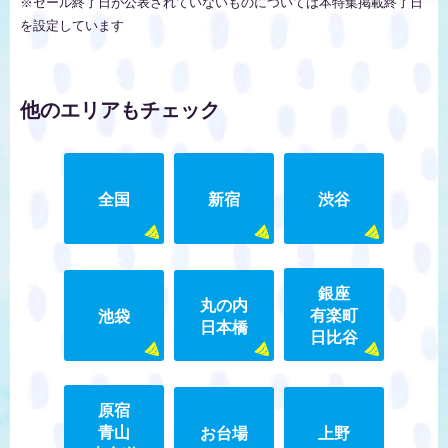
※セール終了日が公表されていないものについては本特集掲載終了日
を設定しています
他のエリアもチェック
全国
新宿
渋谷
銀座
丸の内
有楽町
池袋
日本橋
日比谷
原宿
青山
お台場
上野