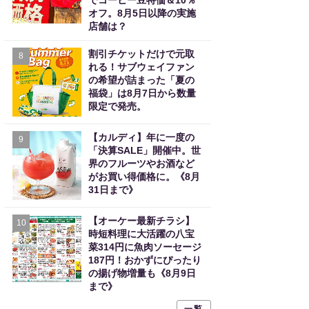
でコーヒー豆特価＆10％
オフ。8月5日以降の実施
店舗は？
割引チケットだけで元取
8
れる！サブウェイファン
の希望が詰まった「夏の
福袋」は8月7日から数量
限定で発売。
【カルディ】年に一度の
9
「決算SALE」開催中。世
界のフルーツやお酒など
がお買い得価格に。《8月
31日まで》
【オーケー最新チラシ】
10
時短料理に大活躍の八宝
菜314円に魚肉ソーセージ
187円！おかずにぴったり
の揚げ物増量も《8月9日
まで》