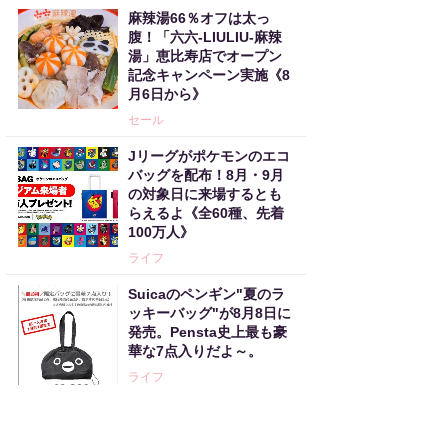
麻辣湯66％オフは太っ
腹！「六六-LIULIU-麻辣
湯」恵比寿店でオープン
記念キャンペーン実施《8
月6日から》
セール
Jリーグがポケモンのエコ
バッグを配布！8月・9月
の対象日に来場するとも
らえるよ《全60種、先着
100万人》
ライフ
Suicaのペンギン"夏のラ
ッキーバッグ"が8月8日に
発売。Pensta史上最も豪
華な7点入りだよ～。
ライフ