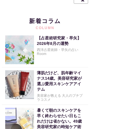
一覧
新着コラム
COLUMN
【占星術研究家・早矢】
2026年8月の運勢
西洋占星術師・早矢の占い
Room
薄肌だけど、肌年齢マイ
ナス14歳。美容研究家が
選ぶ愛用スキンケアアイ
テム
美容家が教える 大人のプチプ
ラコスメ
暑くて朝のスキンケアを
早く終わらせたい日もこ
れだけは省かない。49歳
美容研究家の時短ケア術