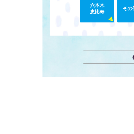
六本木
その
恵比寿