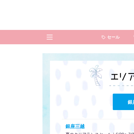
セール
銀
銀座三越