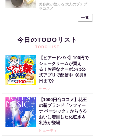
美容家が教える 大人のプチプ
ラコスメ
一覧
今日のTODOリスト
TODO LIST
【ビアードパパ】100円で
シュークリームが買え
る！お得なクーポンは公
式アプリで配信中《8月8
日まで》
セール
【1000円台コスメ】花王
の新ブランド「ソフィー
ナ ベーシック」からうる
おいに着目した化粧水＆
乳液が登場
ビューティ