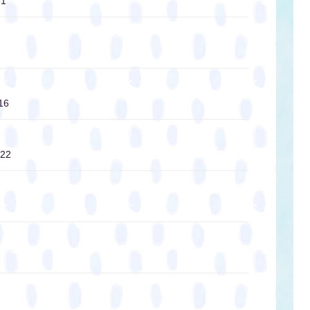
1
16
22