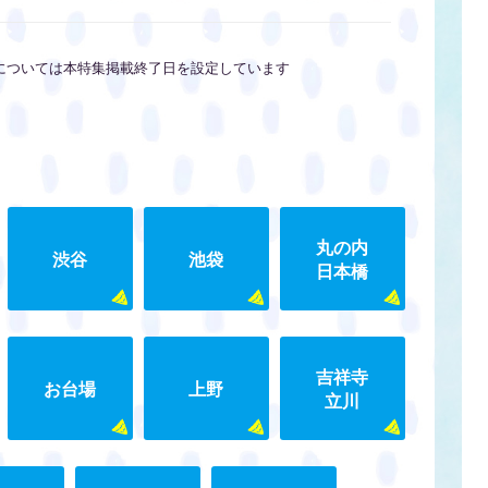
については本特集掲載終了日を設定しています
丸の内
渋谷
池袋
日本橋
吉祥寺
お台場
上野
立川