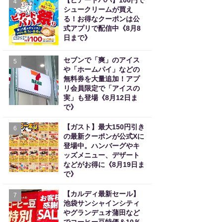
【ビアードパパ】100円で
4
シュークリームが買え
る！お得なクーポンは公
式アプリで配信中《8月8
日まで》
セブンで「爽」のアイス
5
や「ホームパイ」などの
無料券を大量追加！アプ
リ会員限定で「アイスの
実」も登場《8月12日ま
で》
【ガスト】最大150円引き
6
の最新クーポンが公式Xに
登場中。ハンバーグやキ
ッズメニュー、デザート
などがお得に《8月19日ま
で》
【カルディ最新セール】
7
池袋サンシャインシティ
やグランデュオ蒲田など