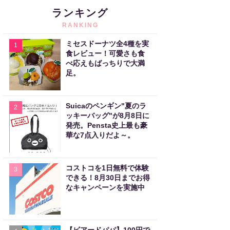
ランキング
RANKING
ミセスドーナツ全4種を実
1
食レビュー！可愛さも食
べ応えもばっちりで大満
足。
Suicaのペンギン"夏のラ
2
ッキーバッグ"が8月8日に
発売。Pensta史上最も豪
華な7点入りだよ～。
コストコを1日無料で体験
3
できる！8月30日までお得
なキャンペーンを実施中