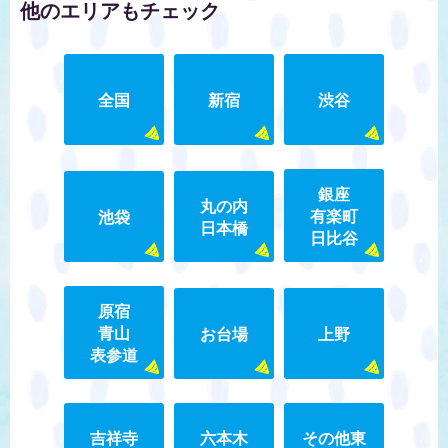
他のエリアもチェック
全国
新宿
渋谷
銀座
丸の内
有楽町
池袋
日本橋
日比谷
原宿
青山
お台場
上野
表参道
吉祥寺
六本木
その他東