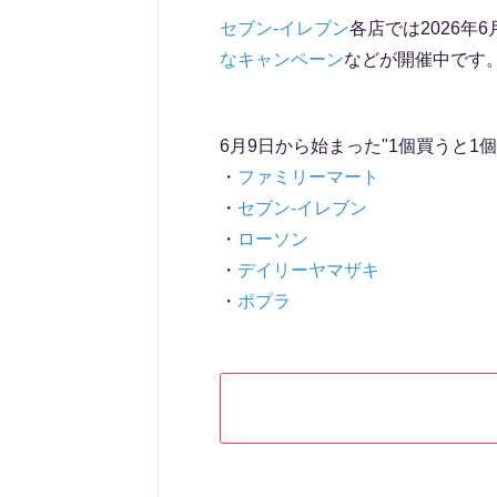
セブン-イレブン
各店では2026年6
なキャンペーン
などが開催中です
6月9日から始まった"1個買うと1
・
ファミリーマート
・
セブン-イレブン
・
ローソン
・
デイリーヤマザキ
・
ポプラ