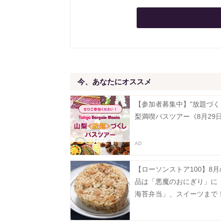
今、あなたにオススメ
【参加者募集中】"放題づく
梨満喫バスツアー《8月29
【ローソンストア100】8
品は「悪魔のおにぎり」に
海苔弁当」、スイーツまで
全種紹介するよ～。