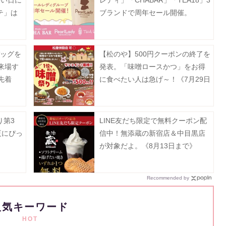
暑い日に
レディ」「CHABAR」「TEA18」3
テ」は
ブランドで周年セール開催。
バッグを
【松のや】500円クーポンの終了を
来場す
発表。「味噌ロースかつ」をお得
先着
に食べたい人は急げ～！《7月29日
15時まで》
り第3
LINE友だち限定で無料クーポン配
夏にぴっ
信中！無添蔵の新宿店＆中目黒店
が対象だよ。《8月13日まで》
Recommended by
人気キーワード
HOT