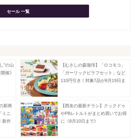
セール 一覧
し"の山
【むさしの森珈琲】「ロコモコ」
日開催》
「ガーリックピラフセット」など
110円引き！対象7品が8月19日ま
でお得に。
月の新商
【西友の最新チラシ】クックドゥ
「ミニ
やPBレトルトがまとめ買いでお得
！新作
に《8月10日まで》