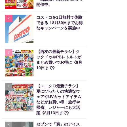
開催中。
コストコを1日無料で体験
2
できる！8月30日までお得
なキャンペーンを実施中
【西友の最新チラシ】ク
3
ックドゥやPBレトルトが
まとめ買いでお得に《8月
10日まで》
【ユニクロ最新チラシ】
4
夏にぴったりの快適なウ
ェアやUVカットアイテム
などがお買い得！旅行や
帰省、レジャーにも大活
躍《8月13日まで》
セブンで「爽」のアイス
5