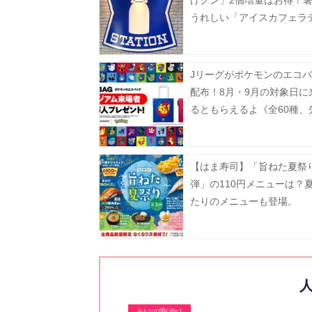
げクン」2個増量はお得！
うれしい「アイスカフェラ
無料でM→メガに増量。
Jリーグがポケモンのエコ
配布！8月・9月の対象日に
るともらえるよ《全60種、
100万人》
【はま寿司】「旨ねた夏祭
弾」の110円メニューは？
たりのメニューも登場。
みんなの関心No.1