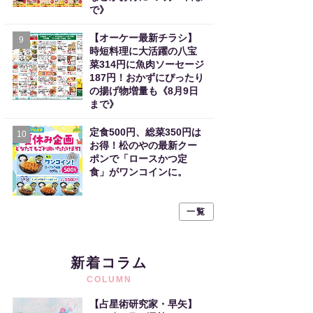
で》
【オーケー最新チラシ】
9
時短料理に大活躍の八宝
菜314円に魚肉ソーセージ
187円！おかずにぴったり
の揚げ物増量も《8月9日
まで》
定食500円、総菜350円は
10
お得！松のやの最新クー
ポンで「ロースかつ定
食」がワンコインに。
一覧
新着コラム
COLUMN
【占星術研究家・早矢】