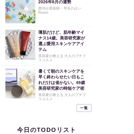
2026年8月の運勢
西洋占星術師・早矢の占い
Room
薄肌だけど、肌年齢マイ
ナス14歳。美容研究家が
選ぶ愛用スキンケアアイ
テム
美容家が教える 大人のプチプ
ラコスメ
暑くて朝のスキンケアを
早く終わらせたい日もこ
れだけは省かない。49歳
美容研究家の時短ケア術
美容家が教える 大人のプチプ
ラコスメ
一覧
今日のTODOリスト