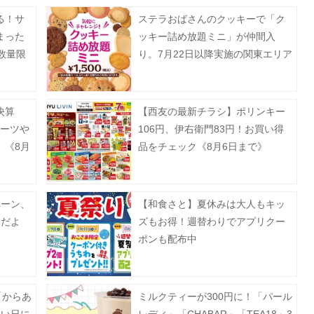
る！サ
ステラおばさんのクッキーで「ク
まった
ッキー詰め放題ミニ」が仲間入
数量限
り。7月22日以降実施の関東エリア
対象店舗まとめ。
決算
【西友の最新チラシ】ポリンキー
ルーツや
106円、伊右衛門83円！お買い得
。《8月
品をチェック《8月6日まで》
ペーン、
【和食さと】夏休みは大人もキッ
象だよ
ズもお得！週替わりでアプリクー
ポンも配布中
「からあ
ミルクティーが300円に！「パール