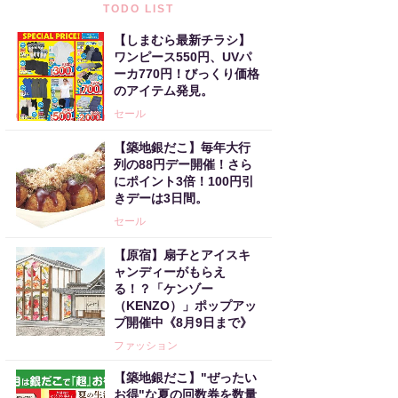
TODO LIST
【しまむら最新チラシ】
ワンピース550円、UVパ
ーカ770円！びっくり価格
のアイテム発見。
セール
【築地銀だこ】毎年大行
列の88円デー開催！さら
にポイント3倍！100円引
きデーは3日間。
セール
【原宿】扇子とアイスキ
ャンディーがもらえ
る！？「ケンゾー
（KENZO）」ポップアッ
プ開催中《8月9日まで》
ファッション
【築地銀だこ】"ぜったい
お得"な夏の回数券を数量