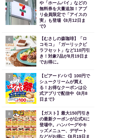
や「ホームパイ」などの
無料券を大量追加！アプ
リ会員限定で「アイスの
実」も登場《8月12日ま
で》
【むさしの森珈琲】「ロ
6
コモコ」「ガーリックピ
ラフセット」など110円引
き！対象7品が8月19日ま
でお得に。
【ビアードパパ】100円で
7
シュークリームが買え
る！お得なクーポンは公
式アプリで配信中《8月8
日まで》
【ガスト】最大150円引き
8
の最新クーポンが公式Xに
登場中。ハンバーグやキ
ッズメニュー、デザート
などがお得に《8月19日ま