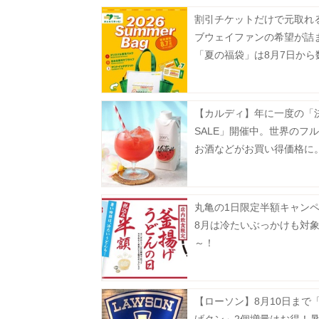
割引チケットだけで元取れ
ブウェイファンの希望が詰
「夏の福袋」は8月7日から
定で発売。
【カルディ】年に一度の「
SALE」開催中。世界のフ
お酒などがお買い得価格に
31日まで》
丸亀の1日限定半額キャン
8月は冷たいぶっかけも対
～！
【ローソン】8月10日まで