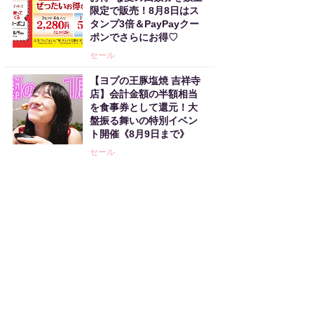
限定で販売！8月8日はス
タンプ3倍＆PayPayクー
ポンでさらにお得♡
セール
【ヨプの王豚塩焼 吉祥寺
店】会計金額の半額相当
を食事券として還元！大
盤振る舞いの特別イベン
ト開催《8月9日まで》
セール