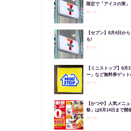
限定で「アイスの実」
セール
【セブン】8月4日か
も!
セール
【ミニストップ】8月
ー」など無料券ゲット
セール
【かつや】人気メニュ
祭」は8月14日まで開
セール