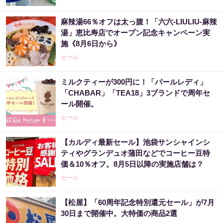
麻辣湯66％オフは太っ腹！「六六-LIULIU-麻辣
湯」恵比寿店でオープン記念キャンペーン実
施《8月6日から》
セール
ミルクティーが300円に！「パールレディ」
「CHABAR」「TEA18」3ブランドで周年セ
ール開催。
セール
【カルディ最新セール】池袋サンシャインシ
ティやグランデュオ蒲田などでコーヒー豆特
価＆10％オフ。8月5日以降の実施店舗は？
セール
【松屋】「60周年記念特別還元セール」が7月
30日まで開催中。大特価の商品2選