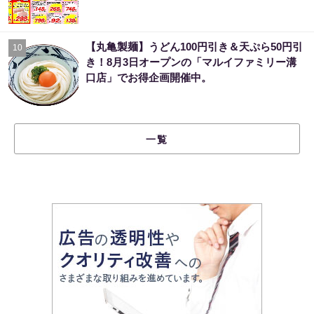
【丸亀製麺】うどん100円引き＆天ぷら50円引
10
き！8月3日オープンの「マルイファミリー溝
口店」でお得企画開催中。
一覧