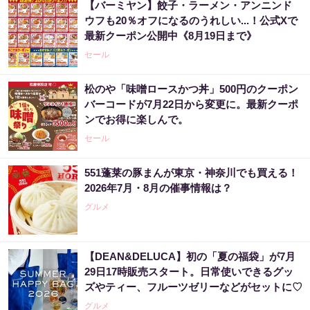
【バーミヤン】餃子・ラーメン・アンニンド
ウフも20％オフになるのうれしい...！公式Xで
最新クーポン公開中《8月19日まで》
セール
松のや「味噌ロースかつ丼」500円のクーポン
バーコードが7月22日から変更に。最新クーポ
ンでお得に楽しんで。
セール
551蓬莱の豚まんが東京・神奈川でも買える！
2026年7月・8月の催事情報は？
グルメ
【DEAN&DELUCA】初の「夏の福袋」が7月
29日17時販売スタート。日常使いできるグッ
ズやティー、フルーツゼリーなどがセットに♡
グルメ