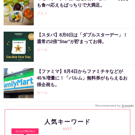
も食べ応えもばっちりで大満足。
グルメ
【スタバ】8月6日は「ダブルスターデー」！
通常の2倍"Star"が貯まってお得。
セール
【ファミマ】8月4日からファミチキなどが
45％増量に！「パルム」無料券がもらえるお
得企画も。
セール
Recommended by
人気キーワード
HOT
みんなの関心No.1