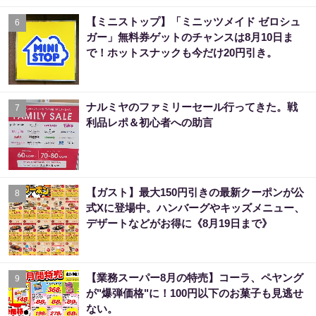
【ミニストップ】「ミニッツメイド ゼロシュ
6
ガー」無料券ゲットのチャンスは8月10日ま
で！ホットスナックも今だけ20円引き。
ナルミヤのファミリーセール行ってきた。戦
7
利品レポ＆初心者への助言
【ガスト】最大150円引きの最新クーポンが公
8
式Xに登場中。ハンバーグやキッズメニュー、
デザートなどがお得に《8月19日まで》
【業務スーパー8月の特売】コーラ、ペヤング
9
が"爆弾価格"に！100円以下のお菓子も見逃せ
ない。