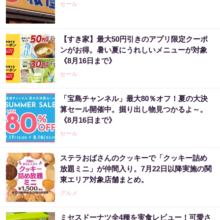
セール
【すき家】最大50円引きのアプリ限定クーポ
ンがお得。暑い夏にうれしいメニューが対象
《8月16日まで》
セール
「宝島チャンネル」最大80％オフ！夏の大決
算セール開催中。掘り出し物見つかるよ～。
《8月16日まで》
セール
ステラおばさんのクッキーで「クッキー詰め
放題ミニ」が仲間入り。7月22日以降実施の関
東エリア対象店舗まとめ。
グルメ
ミセスドーナツ全4種を実食レビュー！可愛さ