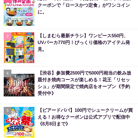
クーポンで「ロースかつ定食」がワンコイン
に。
【しまむら最新チラシ】ワンピース550円、
3
UVパーカ770円！びっくり価格のアイテム発
見。
【渋谷】参加費2500円で5000円相当の飲み放
4
題付き焼肉コースが楽しめる！花王「リセッ
シュ」が期間限定で焼肉店をオープン《予約
受付中》
【ビアードパパ】100円でシュークリームが買
5
える！お得なクーポンは公式アプリで配信中
《8月8日まで》