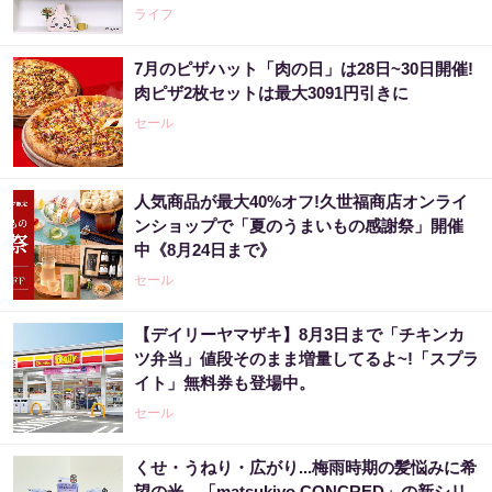
ライフ
7月のピザハット「肉の日」は28日~30日開催!
肉ピザ2枚セットは最大3091円引きに
セール
人気商品が最大40%オフ!久世福商店オンライ
ンショップで「夏のうまいもの感謝祭」開催
中《8月24日まで》
セール
【デイリーヤマザキ】8月3日まで「チキンカ
ツ弁当」値段そのまま増量してるよ~!「スプラ
イト」無料券も登場中。
セール
くせ・うねり・広がり...梅雨時期の髪悩みに希
望の光。「matsukiyo CONCRED」の新シリ