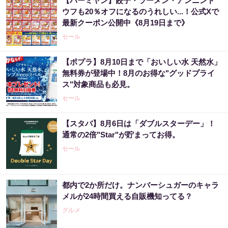
【バーミヤン】餃子・ラーメン・アンニンド
ウフも20％オフになるのうれしい...！公式Xで
最新クーポン公開中《8月19日まで》
セール
【ポプラ】8月10日まで「おいしい水 天然水」
無料券が登場中！8月のお得な"グッドプライ
ス"対象商品も必見。
セール
【スタバ】8月6日は「ダブルスターデー」！
通常の2倍"Star"が貯まってお得。
セール
都内で2か所だけ。ナンバーシュガーのキャラ
メルが24時間買える自販機知ってる？
グルメ