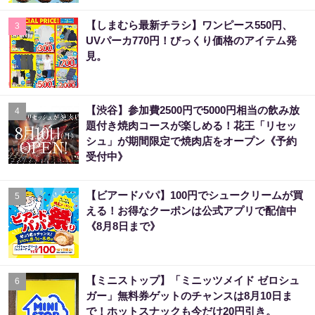
【しまむら最新チラシ】ワンピース550円、
3
UVパーカ770円！びっくり価格のアイテム発
見。
【渋谷】参加費2500円で5000円相当の飲み放
4
題付き焼肉コースが楽しめる！花王「リセッ
シュ」が期間限定で焼肉店をオープン《予約
受付中》
【ビアードパパ】100円でシュークリームが買
5
える！お得なクーポンは公式アプリで配信中
《8月8日まで》
【ミニストップ】「ミニッツメイド ゼロシュ
6
ガー」無料券ゲットのチャンスは8月10日ま
で！ホットスナックも今だけ20円引き。