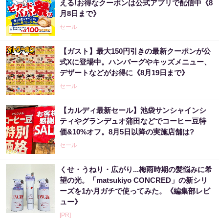
える!お得なクーポンは公式アプリで配信中《8
月8日まで》
セール
【ガスト】最大150円引きの最新クーポンが公
式Xに登場中。ハンバーグやキッズメニュー、
デザートなどがお得に《8月19日まで》
セール
【カルディ最新セール】池袋サンシャインシ
ティやグランデュオ蒲田などでコーヒー豆特
価&10%オフ。8月5日以降の実施店舗は?
セール
くせ・うねり・広がり...梅雨時期の髪悩みに希
望の光。「matsukiyo CONCRED」の新シリ
ーズを1か月ガチで使ってみた。《編集部レビ
ュー》
[PR]