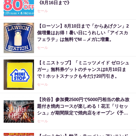
《8月16日まで》
セール
【ローソン】8月10日まで「からあげクン」2
個増量はお得！暑い日にうれしい「アイスカ
フェラテ」は無料でM→メガに増量。
セール
【ミニストップ】「ミニッツメイド ゼロシュ
ガー」無料券ゲットのチャンスは8月10日ま
で！ホットスナックも今だけ20円引き。
セール
【渋谷】参加費2500円で5000円相当の飲み放
題付き焼肉コースが楽しめる！花王「リセッ
シュ」が期間限定で焼肉店をオープン《予約
受付中》
セール