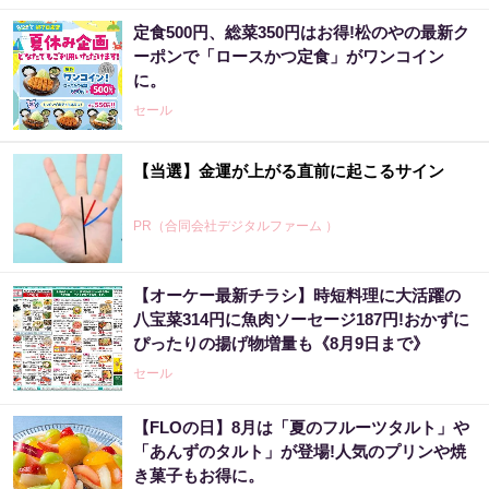
定食500円、総菜350円はお得!松のやの最新ク
ーポンで「ロースかつ定食」がワンコイン
に。
セール
【当選】金運が上がる直前に起こるサイン
PR（合同会社デジタルファーム ）
【オーケー最新チラシ】時短料理に大活躍の
八宝菜314円に魚肉ソーセージ187円!おかずに
ぴったりの揚げ物増量も《8月9日まで》
セール
【FLOの日】8月は「夏のフルーツタルト」や
「あんずのタルト」が登場!人気のプリンや焼
き菓子もお得に。