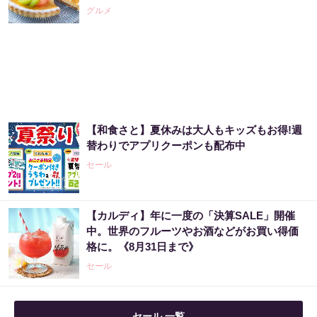
グルメ
【和食さと】夏休みは大人もキッズもお得!週
替わりでアプリクーポンも配布中
セール
【カルディ】年に一度の「決算SALE」開催
中。世界のフルーツやお酒などがお買い得価
格に。《8月31日まで》
セール
セール 一覧