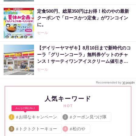
定食500円、総菜350円はお得！松のやの最新
クーポンで「ロースかつ定食」がワンコイン
に。
セール
【デイリーヤマザキ】8月10日まで新時代のコ
ーラ「グリーンコーラ」無料券ゲットのチャ
ンス！サーティワンアイスクリーム値引きな
どお得企画も目白押し。
セール
Recommended by
人気キーワード
HOT
みんなの関心No.1
お得なキャンペーン
クーポン見つけ隊
1
2
トクトクトーキョー
松のや
3
4