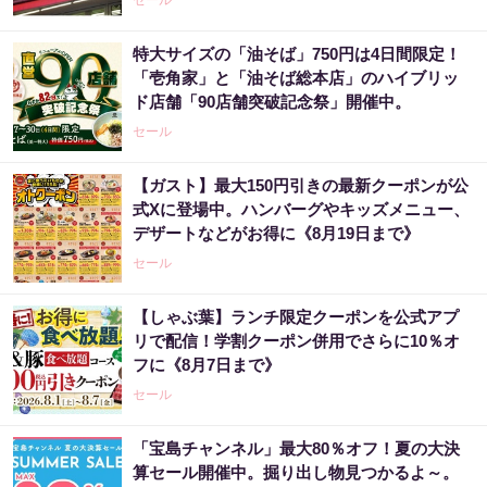
特大サイズの「油そば」750円は4日間限定！
「壱角家」と「油そば総本店」のハイブリッ
ド店舗「90店舗突破記念祭」開催中。
セール
【ガスト】最大150円引きの最新クーポンが公
式Xに登場中。ハンバーグやキッズメニュー、
デザートなどがお得に《8月19日まで》
セール
【しゃぶ葉】ランチ限定クーポンを公式アプ
リで配信！学割クーポン併用でさらに10％オ
フに《8月7日まで》
セール
「宝島チャンネル」最大80％オフ！夏の大決
算セール開催中。掘り出し物見つかるよ～。