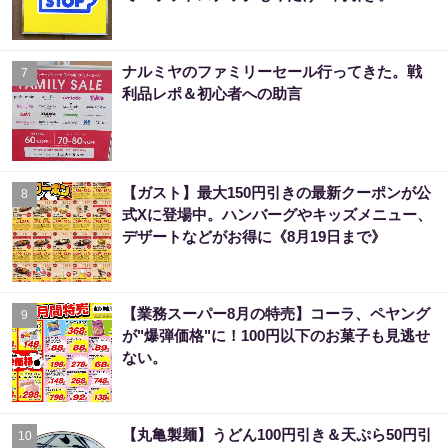
ナルミヤのファミリーセール行ってきた。戦
7
利品レポ＆初心者への助言
【ガスト】最大150円引きの最新クーポンが公
8
式Xに登場中。ハンバーグやキッズメニュー、
デザートなどがお得に《8月19日まで》
【業務スーパー8月の特売】コーラ、ペヤング
9
が"爆弾価格"に！100円以下のお菓子も見逃せ
ない。
【丸亀製麺】うどん100円引き＆天ぷら50円引
10