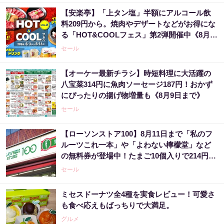
【安楽亭】「上タン塩」半額にアルコール飲
料209円から。焼肉やデザートなどがお得にな
る「HOT&COOLフェス」第2弾開催中《8月16
日まで》
セール
【オーケー最新チラシ】時短料理に大活躍の
八宝菜314円に魚肉ソーセージ187円！おかず
にぴったりの揚げ物増量も《8月9日まで》
セール
【ローソンストア100】8月11日まで「私のフ
ルーツこれ一本」や「よわない檸檬堂」など
の無料券が登場中！たまご10個入りで214円な
どのお得企画も見逃せない。
セール
ミセスドーナツ全4種を実食レビュー！可愛さ
も食べ応えもばっちりで大満足。
グルメ