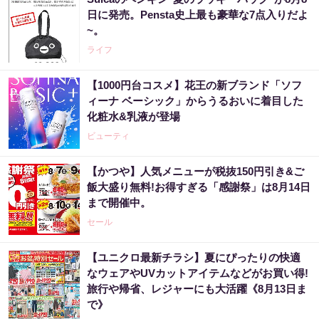
日に発売。Pensta史上最も豪華な7点入りだよ
~。
ライフ
【1000円台コスメ】花王の新ブランド「ソフ
ィーナ ベーシック」からうるおいに着目した
化粧水&乳液が登場
ビューティ
【かつや】人気メニューが税抜150円引き&ご
飯大盛り無料!お得すぎる「感謝祭」は8月14日
まで開催中。
セール
【ユニクロ最新チラシ】夏にぴったりの快適
なウェアやUVカットアイテムなどがお買い得!
旅行や帰省、レジャーにも大活躍《8月13日ま
で》