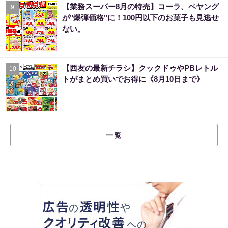
【業務スーパー8月の特売】コーラ、ペヤング
9
が"爆弾価格"に！100円以下のお菓子も見逃せ
ない。
【西友の最新チラシ】クックドゥやPBレトル
10
トがまとめ買いでお得に《8月10日まで》
一覧