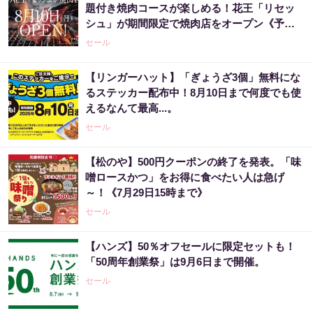
題付き焼肉コースが楽しめる！花王「リセッ
シュ」が期間限定で焼肉店をオープン《予約
受付中》
セール
【リンガーハット】「ぎょうざ3個」無料にな
るステッカー配布中！8月10日まで何度でも使
えるなんて最高...。
セール
【松のや】500円クーポンの終了を発表。「味
噌ロースかつ」をお得に食べたい人は急げ
～！《7月29日15時まで》
セール
【ハンズ】50％オフセールに限定セットも！
「50周年創業祭」は9月6日まで開催。
セール