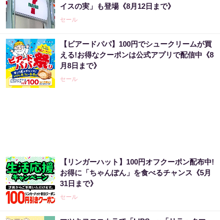
イスの実」も登場《8月12日まで》
PR（合同会社デジタルファーム ）
セール
【ビアードパパ】100円でシュークリームが買
「え、こんなセールやってたの？」80％OFF
える!お得なクーポンは公式アプリで配信中《8
以上が続々登場！Amazonの本気が...
月8日まで》
PR（Amazon）
セール
宝くじ当たる人は“たまたま”じゃない?!
PR（合同会社デジタルファーム ）
【リンガーハット】100円オフクーポン配布中!
「え、こんなセールやってたの？」80％OFF
お得に「ちゃんぽん」を食べるチャンス《5月
以上が続々登場！Amazonの本気が...
31日まで》
PR（Amazon）
セール