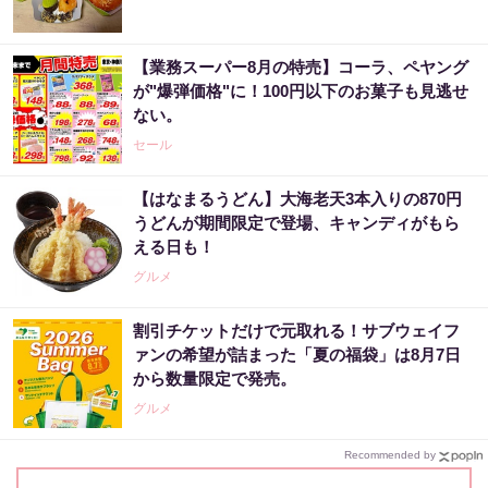
【業務スーパー8月の特売】コーラ、ペヤング
が"爆弾価格"に！100円以下のお菓子も見逃せ
ない。
セール
【はなまるうどん】大海老天3本入りの870円
うどんが期間限定で登場、キャンディがもら
える日も！
グルメ
割引チケットだけで元取れる！サブウェイフ
ァンの希望が詰まった「夏の福袋」は8月7日
から数量限定で発売。
グルメ
Recommended by