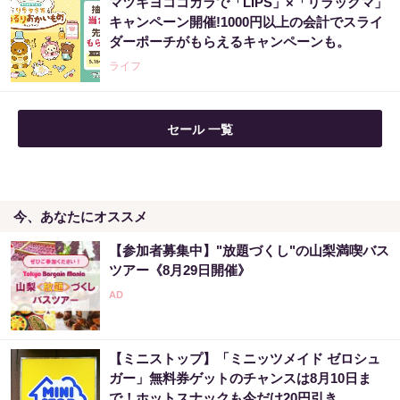
マツキヨココカラで「LIPS」×「リラックマ」
アマゾン1位「このお茶ガチです」噂のお茶
キャンペーン開催!1000円以上の会計でスライ
ダーポーチがもらえるキャンペーンも。
PR（ハーブ健康本舗）
ライフ
セール 一覧
今、あなたにオススメ
【参加者募集中】"放題づくし"の山梨満喫バス
ツアー《8月29日開催》
【ミニストップ】「ミニッツメイド ゼロシュ
ガー」無料券ゲットのチャンスは8月10日ま
で！ホットスナックも今だけ20円引き。