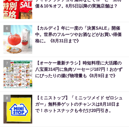
価＆10％オフ。8月5日以降の実施店舗は？
【カルディ】年に一度の「決算SALE」開催
6
中。世界のフルーツやお酒などがお買い得価
格に。《8月31日まで》
【オーケー最新チラシ】時短料理に大活躍の
7
八宝菜314円に魚肉ソーセージ187円！おかず
にぴったりの揚げ物増量も《8月9日まで》
【ミニストップ】「ミニッツメイド ゼロシュ
8
ガー」無料券ゲットのチャンスは8月10日ま
で！ホットスナックも今だけ20円引き。