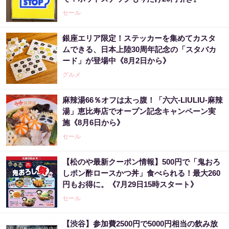
セール
銀座エリア限定！ステッカーを集めてカスタ
ムできる、日本上陸30周年記念の「スタバカ
ード」が登場中《8月2日から》
グルメ
麻辣湯66％オフは太っ腹！「六六-LIULIU-麻辣
湯」恵比寿店でオープン記念キャンペーン実
施《8月6日から》
セール
【松のや最新クーポン情報】500円で「鬼おろ
しポン酢ロースかつ丼」食べられる！最大260
円もお得に。《7月29日15時スタート》
セール
【渋谷】参加費2500円で5000円相当の飲み放