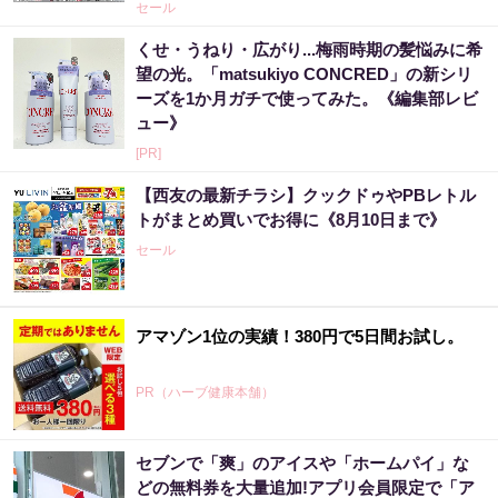
セール
くせ・うねり・広がり...梅雨時期の髪悩みに希
望の光。「matsukiyo CONCRED」の新シリ
ーズを1か月ガチで使ってみた。《編集部レビ
ュー》
[PR]
【西友の最新チラシ】クックドゥやPBレトル
トがまとめ買いでお得に《8月10日まで》
セール
アマゾン1位の実績！380円で5日間お試し。
PR（ハーブ健康本舗）
セブンで「爽」のアイスや「ホームパイ」な
【宝くじの裏技】当たる側に回るか、このま
どの無料券を大量追加!アプリ会員限定で「ア
まか