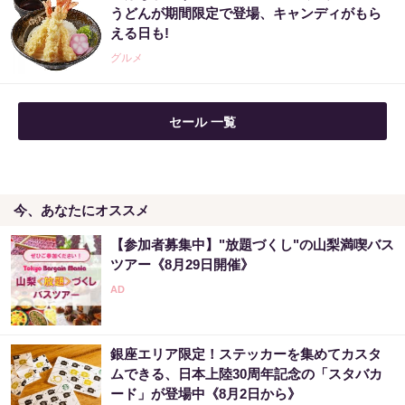
うどんが期間限定で登場、キャンディがもら
える日も!
PR（合同会社デジタルファーム ）
グルメ
「SNSでも話題」60代から宝くじ運が変わる
セール 一覧
人の特徴
PR（合同会社デジタルファーム ）
今、あなたにオススメ
宝くじ当選で貧乏女性が人生変えた実話
【参加者募集中】"放題づくし"の山梨満喫バス
PR（合同会社デジタルファーム ）
ツアー《8月29日開催》
【当選した人が暴露】宝くじ運が動く時、必
ずある前触れ
銀座エリア限定！ステッカーを集めてカスタ
PR（合同会社デジタルファーム ）
ムできる、日本上陸30周年記念の「スタバカ
ード」が登場中《8月2日から》