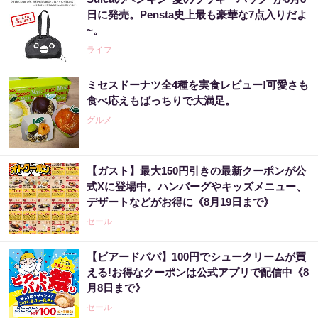
日に発売。Pensta史上最も豪華な7点入りだよ
~。
ライフ
ミセスドーナツ全4種を実食レビュー!可愛さも
食べ応えもばっちりで大満足。
グルメ
【ガスト】最大150円引きの最新クーポンが公
式Xに登場中。ハンバーグやキッズメニュー、
デザートなどがお得に《8月19日まで》
セール
【ビアードパパ】100円でシュークリームが買
える!お得なクーポンは公式アプリで配信中《8
月8日まで》
セール