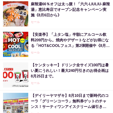
麻辣湯66％オフは太っ腹！「六六-LIULIU-麻辣
湯」恵比寿店でオープン記念キャンペーン実
施《8月6日から》
セール
【安楽亭】「上タン塩」半額にアルコール飲
料209円から。焼肉やデザートなどがお得にな
る「HOT&COOLフェス」第2弾開催中《8月16
日まで》
セール
【ケンタッキー】ドリンク全サイズ100円は暑
い夏にうれしい！最大240円引きのお得企画は
8月25日まで。
セール
【デイリーヤマザキ】8月10日まで新時代のコ
ーラ「グリーンコーラ」無料券ゲットのチャ
ンス！サーティワンアイスクリーム値引きな
どお得企画も目白押し。