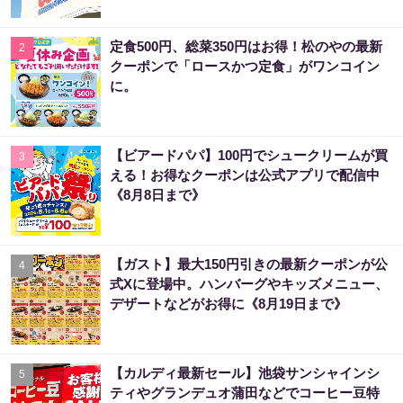
定食500円、総菜350円はお得！松のやの最新
2
クーポンで「ロースかつ定食」がワンコイン
に。
【ビアードパパ】100円でシュークリームが買
3
える！お得なクーポンは公式アプリで配信中
《8月8日まで》
【ガスト】最大150円引きの最新クーポンが公
4
式Xに登場中。ハンバーグやキッズメニュー、
デザートなどがお得に《8月19日まで》
【カルディ最新セール】池袋サンシャインシ
5
ティやグランデュオ蒲田などでコーヒー豆特