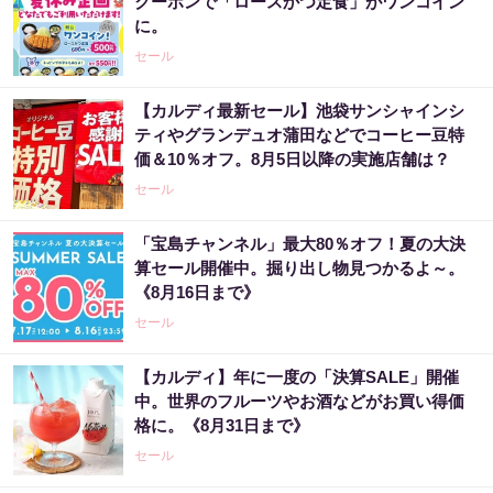
クーポンで「ロースかつ定食」がワンコイン
に。
セール
【カルディ最新セール】池袋サンシャインシ
ティやグランデュオ蒲田などでコーヒー豆特
価＆10％オフ。8月5日以降の実施店舗は？
セール
「宝島チャンネル」最大80％オフ！夏の大決
算セール開催中。掘り出し物見つかるよ～。
《8月16日まで》
セール
【カルディ】年に一度の「決算SALE」開催
中。世界のフルーツやお酒などがお買い得価
格に。《8月31日まで》
セール