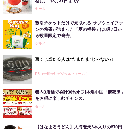
格に。《8月31日まで》
セール
割引チケットだけで元取れる!サブウェイファ
ンの希望が詰まった「夏の福袋」は8月7日か
ら数量限定で発売。
グルメ
宝くじ当たる人は“たまたま”じゃない?!
PR（合同会社デジタルファーム ）
都内3店舗で会計30%オフ!本場中国「麻辣燙」
「宝くじ、運じゃなかった」当たる人は“同じ
をお得に楽しむチャンス。
こと”してる
セール
PR（合同会社デジタルファーム ）
【はなまるうどん】大海老天3本入りの870円
宝くじ当たる人は“たまたま”じゃない?!