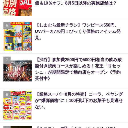
価＆10％オフ。8月5日以降の実施店舗は？
【しまむら最新チラシ】ワンピース550円、
6
UVパーカ770円！びっくり価格のアイテム発
見。
【渋谷】参加費2500円で5000円相当の飲み放
7
題付き焼肉コースが楽しめる！花王「リセッ
シュ」が期間限定で焼肉店をオープン《予約
受付中》
【業務スーパー8月の特売】コーラ、ペヤング
8
が"爆弾価格"に！100円以下のお菓子も見逃せ
ない。