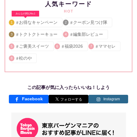
人気キーワード
HOT
みんなの関心No.1
お得なキャンペーン
クーポン見つけ隊
1
2
トクトクトーキョー
編集部レビュー
3
4
ご褒美スイーツ
福袋2026
ママセレ
5
6
7
松のや
8
この記事が気に入ったらいいね！しよう
Facebook
Instagram