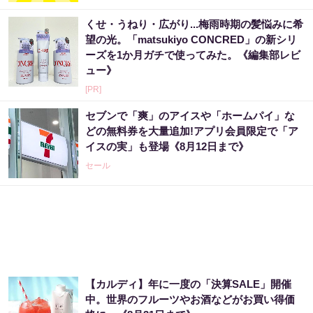
くせ・うねり・広がり...梅雨時期の髪悩みに希
望の光。「matsukiyo CONCRED」の新シリ
ーズを1か月ガチで使ってみた。《編集部レビ
ュー》
[PR]
セブンで「爽」のアイスや「ホームパイ」な
どの無料券を大量追加!アプリ会員限定で「ア
イスの実」も登場《8月12日まで》
セール
【カルディ】年に一度の「決算SALE」開催
中。世界のフルーツやお酒などがお買い得価