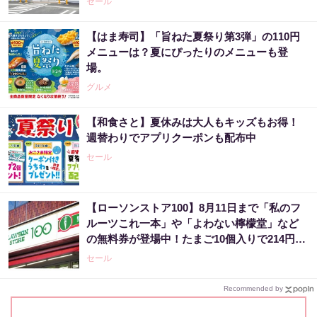
セール
【はま寿司】「旨ねた夏祭り第3弾」の110円
メニューは？夏にぴったりのメニューも登
場。
グルメ
【和食さと】夏休みは大人もキッズもお得！
週替わりでアプリクーポンも配布中
セール
【ローソンストア100】8月11日まで「私のフ
ルーツこれ一本」や「よわない檸檬堂」など
の無料券が登場中！たまご10個入りで214円な
どのお得企画も見逃せない。
セール
Recommended by