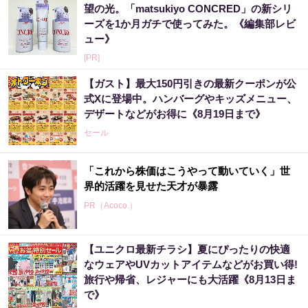
望の光。「matsukiyo CONCRED」の新シリ
ーズを1か月ガチで使ってみた。《編集部レビ
ュー》
[PR]
【ガスト】最大150円引きの最新クーポンが公
式Xに登場中。ハンバーグやキッズメニュー、
デザートなどがお得に《8月19日まで》
セール
「これから株価はこうやって動いていく」世
界的活躍を見せた天才が暴露
PR（Acoco.）
【ユニクロ最新チラシ】夏にぴったりの快適
市場分析が世界に認められた天才が警告「今
なウェアやUVカットアイテムなどがお買い得!
すぐ株価暴落に備えて下さい」
旅行や帰省、レジャーにも大活躍《8月13日ま
PR（Acoco.）
で》