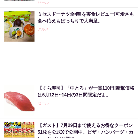
セール
売り場じゃ教えてくれない！当たる人だけが
ミセスドーナツ全4種を実食レビュー!可愛さも
やってる宝くじの習慣
食べ応えもばっちりで大満足。
PR（合同会社デジタルファーム ）
グルメ
あなたの金運はどう？宝くじに縁がある時、
金運はこう変わる
PR（合同会社デジタルファーム ）
【宝くじ】このままの買い方で、本当に当た
【くら寿司】「中とろ」が一貫110円!衝撃価格
ると思いますか
は6月12日~14日の3日間限定だよ。
PR（合同会社デジタルファーム ）
セール
老後のお金、今の金運でほぼ決まります
【ガスト】7月29日まで使えるお得なクーポン
51枚を公式Xで公開中。ピザ・ハンバーグ・カ