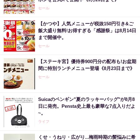
セール
【かつや】人気メニューが税抜150円引き&ご
飯大盛り無料!お得すぎる「感謝祭」は8月14日
まで開催中。
セール
【ステーキ宮】優待券900円分の配布も!お盆期
間に特別ランチメニュー登場《8月23日まで》
セール
Suicaのペンギン"夏のラッキーバッグ"が8月8
日に発売。Pensta史上最も豪華な7点入りだよ
~。
ライフ
くせ・うねり・広がり...梅雨時期の髪悩みに希