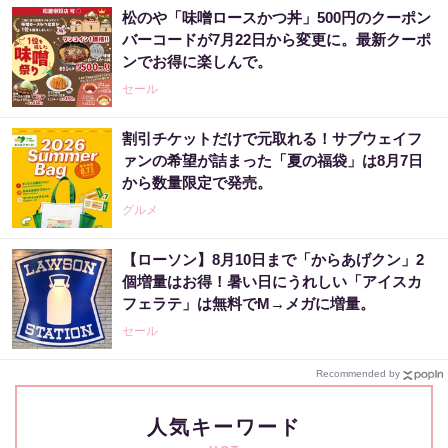
松のや「味噌ロースかつ丼」500円のクーポン
バーコードが7月22日から変更に。最新クーポ
ンでお得に楽しんで。
セール
割引チケットだけで元取れる！サブウェイフ
ァンの希望が詰まった「夏の福袋」は8月7日
から数量限定で発売。
グルメ
【ローソン】8月10日まで「からあげクン」2
個増量はお得！暑い日にうれしい「アイスカ
フェラテ」は無料でM→メガに増量。
セール
Recommended by
人気キーワード