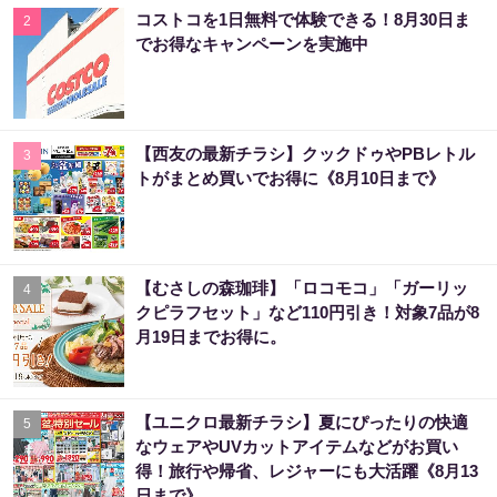
コストコを1日無料で体験できる！8月30日ま
2
でお得なキャンペーンを実施中
【西友の最新チラシ】クックドゥやPBレトル
3
トがまとめ買いでお得に《8月10日まで》
【むさしの森珈琲】「ロコモコ」「ガーリッ
4
クピラフセット」など110円引き！対象7品が8
月19日までお得に。
【ユニクロ最新チラシ】夏にぴったりの快適
5
なウェアやUVカットアイテムなどがお買い
得！旅行や帰省、レジャーにも大活躍《8月13
日まで》