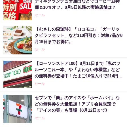
ティやグランデュオ蒲田などでコーヒー豆特
価＆10％オフ。8月5日以降の実施店舗は？
セール
【むさしの森珈琲】「ロコモコ」「ガーリッ
クピラフセット」など110円引き！対象7品が8
月19日までお得に。
セール
【ローソンストア100】8月11日まで「私のフ
ルーツこれ一本」や「よわない檸檬堂」など
の無料券が登場中！たまご10個入りで214円な
どのお得企画も見逃せない。
セール
セブンで「爽」のアイスや「ホームパイ」な
どの無料券を大量追加！アプリ会員限定で
「アイスの実」も登場《8月12日まで》
セール