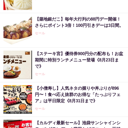
【築地銀だこ】毎年大行列の88円デー開催！
さらにポイント3倍！100円引きデーは3日間。
セール
【ステーキ宮】優待券900円分の配布も！お盆
期間に特別ランチメニュー登場《8月23日ま
で》
セール
【小僧寿し】人気ネタの握りや丼ぶりが896
円〜！食べ応え抜群のお得な「たっぷりフェ
ア」は平日限定《8月31日まで》
セール
【カルディ最新セール】池袋サンシャインシ