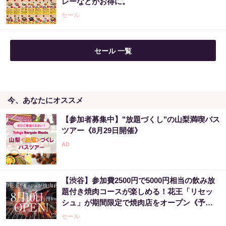
レーなどがお得に。
PR（合同会社デジタルファーム ）
セール
セール 一覧
今、あなたにオススメ
【参加者募集中】"放題づくし"の山梨満喫バス
ツアー《8月29日開催》
【渋谷】参加費2500円で5000円相当の飲み放
題付き焼肉コースが楽しめる！花王「リセッ
シュ」が期間限定で焼肉店をオープン《予約
受付中》
セール