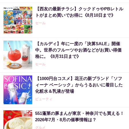
【西友の最新チラシ】クックドゥやPBレトル
トがまとめ買いでお得に《8月10日まで》
セール
【カルディ】年に一度の「決算SALE」開催
中。世界のフルーツやお酒などがお買い得価
格に。《8月31日まで》
セール
【1000円台コスメ】花王の新ブランド「ソフ
ィーナ ベーシック」からうるおいに着目した
化粧水＆乳液が登場
ビューティ
551蓬莱の豚まんが東京・神奈川でも買える！
2026年7月・8月の催事情報は？
グルメ