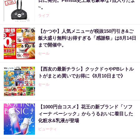
日に発売。Pensta史上最も豪華な7点入りだよ
~。
ライフ
【かつや】人気メニューが税抜150円引き&ご
飯大盛り無料!お得すぎる「感謝祭」は8月14日
まで開催中。
セール
【西友の最新チラシ】クックドゥやPBレトル
トがまとめ買いでお得に《8月10日まで》
セール
【1000円台コスメ】花王の新ブランド「ソフ
ィーナ ベーシック」からうるおいに着目した
化粧水&乳液が登場
ビューティ