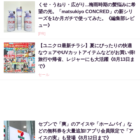
くせ・うねり・広がり...梅雨時期の髪悩みに希
望の光。「matsukiyo CONCRED」の新シリ
ーズを1か月ガチで使ってみた。《編集部レビ
ュー》
[PR]
【ユニクロ最新チラシ】夏にぴったりの快適
なウェアやUVカットアイテムなどがお買い得!
旅行や帰省、レジャーにも大活躍《8月13日ま
で》
セール
セブンで「爽」のアイスや「ホームパイ」な
どの無料券を大量追加!アプリ会員限定で「ア
イスの実」も登場《8月12日まで》