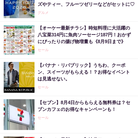
ズやティー、フルーツゼリーなどがセットに♡
グルメ
【オーケー最新チラシ】時短料理に大活躍の
八宝菜314円に魚肉ソーセージ187円！おかず
にぴったりの揚げ物増量も《8月9日まで》
セール
【バナナ・リパブリック】うちわ、クーポ
ン、スイーツがもらえる！？お得なイベント
は見逃せない。
セール
【セブン】8月4日からもらえる無料券は？セ
ブンカフェのお得なキャンペーンも！
セール