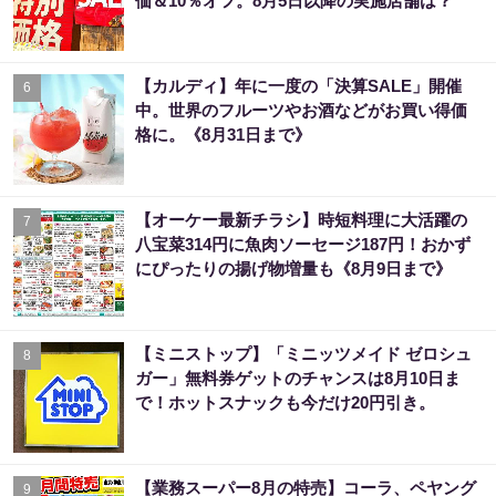
価＆10％オフ。8月5日以降の実施店舗は？
【カルディ】年に一度の「決算SALE」開催
6
中。世界のフルーツやお酒などがお買い得価
格に。《8月31日まで》
【オーケー最新チラシ】時短料理に大活躍の
7
八宝菜314円に魚肉ソーセージ187円！おかず
にぴったりの揚げ物増量も《8月9日まで》
【ミニストップ】「ミニッツメイド ゼロシュ
8
ガー」無料券ゲットのチャンスは8月10日ま
で！ホットスナックも今だけ20円引き。
【業務スーパー8月の特売】コーラ、ペヤング
9