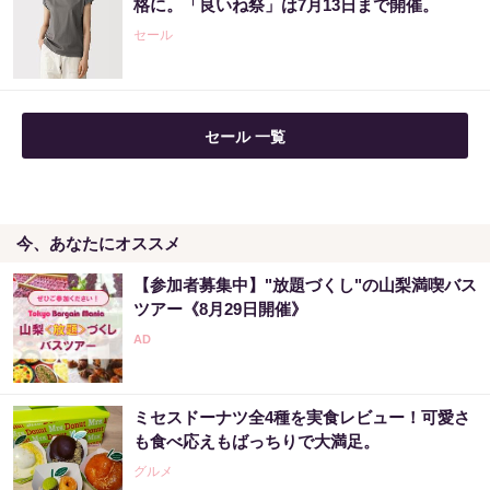
格に。「良いね祭」は7月13日まで開催。
セール
セール 一覧
今、あなたにオススメ
【参加者募集中】"放題づくし"の山梨満喫バス
ツアー《8月29日開催》
ミセスドーナツ全4種を実食レビュー！可愛さ
も食べ応えもばっちりで大満足。
グルメ