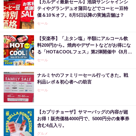
【カルディ最新セール】池袋サンシャインシ
ティやグランデュオ蒲田などでコーヒー豆特
価＆10％オフ。8月5日以降の実施店舗は？
セール
【安楽亭】「上タン塩」半額にアルコール飲
料209円から。焼肉やデザートなどがお得にな
る「HOT&COOLフェス」第2弾開催中《8月16
日まで》
セール
ナルミヤのファミリーセール行ってきた。戦
利品レポ＆初心者への助言
セール
【カプリチョーザ】サマーバッグの内容が超
お得！販売価格4000円で、5000円分の食事券
含む4点入り。
グルメ