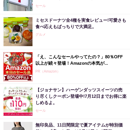
セール
ミセスドーナツ全4種を実食レビュー!可愛さも
食べ応えもばっちりで大満足。
グルメ
「え、こんなセールやってたの？」80％OFF
以上が続々登場！Amazonの本気が...
PR（Amazon）
【ジョナサン】ハーゲンダッツスイーツの売
り尽くしクーポン登場中!7月12日までお得に楽
しめるよ。
セール
無印良品、11日間限定で夏アイテムが特別価