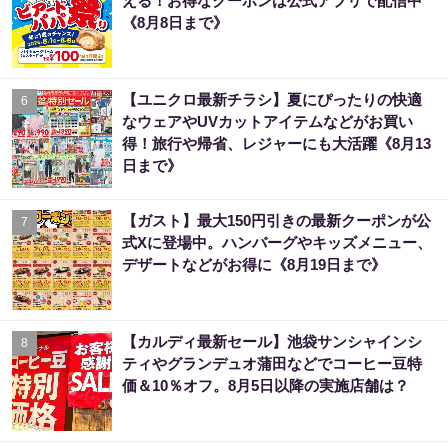
える！お得なクーポンは公式アプリで配信中
《8月8日まで》
【ユニクロ最新チラシ】夏にぴったりの快適
6
なウェアやUVカットアイテムなどがお買い
得！旅行や帰省、レジャーにも大活躍《8月13
日まで》
【ガスト】最大150円引きの最新クーポンが公
7
式Xに登場中。ハンバーグやキッズメニュー、
デザートなどがお得に《8月19日まで》
【カルディ最新セール】池袋サンシャインシ
8
ティやグランデュオ蒲田などでコーヒー豆特
価＆10％オフ。8月5日以降の実施店舗は？