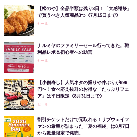
【松のや】全品半額は残り3日！「大感謝祭」
で買うべき人気商品3つ《7月15日まで》
セール
ナルミヤのファミリーセール行ってきた。戦
利品レポ＆初心者への助言
セール
【小僧寿し】人気ネタの握りや丼ぶりが896
円〜！食べ応え抜群のお得な「たっぷりフェ
ア」は平日限定《8月31日まで》
セール
割引チケットだけで元取れる！サブウェイフ
ァンの希望が詰まった「夏の福袋」は8月7日
から数量限定で発売。