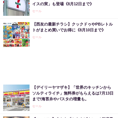
イスの実」も登場《8月12日まで》
PR（合同会社デジタルファーム ）
セール
【西友の最新チラシ】クックドゥやPBレトル
“宝くじは運じゃなかった”当たる人の“共通
トがまとめ買いでお得に《8月10日まで》
点”を知っただけ
セール
PR（合同会社デジタルファーム ）
宝くじが当たる人にだけ共通する“ある特
徴”とは？
PR（合同会社デジタルファーム ）
【デイリーヤマザキ】「世界のキッチンから
Amazon今日も見逃せない！80%OFF以上が
ソルティライチ」無料券がもらえるは7月13日
続々登場
まで!海苔弁やパスタの増量も。
PR（Amazon）
セール