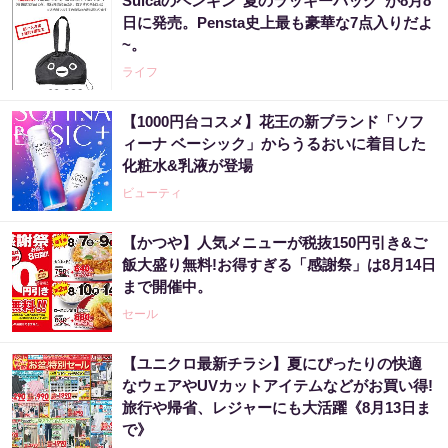
Suicaのペンギン"夏のラッキーバッグ"が8月8
日に発売。Pensta史上最も豪華な7点入りだよ
~。
ライフ
【1000円台コスメ】花王の新ブランド「ソフ
ィーナ ベーシック」からうるおいに着目した
化粧水&乳液が登場
ビューティ
【かつや】人気メニューが税抜150円引き&ご
飯大盛り無料!お得すぎる「感謝祭」は8月14日
まで開催中。
セール
【ユニクロ最新チラシ】夏にぴったりの快適
なウェアやUVカットアイテムなどがお買い得!
旅行や帰省、レジャーにも大活躍《8月13日ま
で》