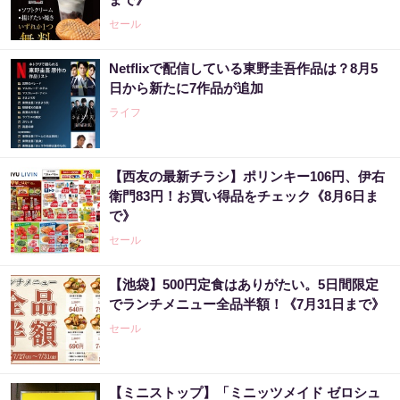
セール
Netflixで配信している東野圭吾作品は？8月5
日から新たに7作品が追加
ライフ
【西友の最新チラシ】ポリンキー106円、伊右
衛門83円！お買い得品をチェック《8月6日ま
で》
セール
【池袋】500円定食はありがたい。5日間限定
でランチメニュー全品半額！《7月31日まで》
セール
【ミニストップ】「ミニッツメイド ゼロシュ