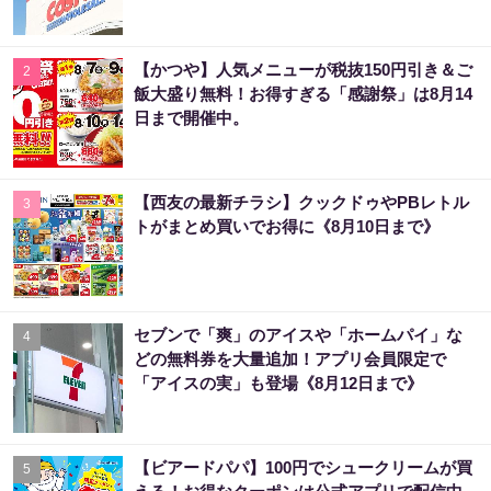
【かつや】人気メニューが税抜150円引き＆ご
2
飯大盛り無料！お得すぎる「感謝祭」は8月14
日まで開催中。
【西友の最新チラシ】クックドゥやPBレトル
3
トがまとめ買いでお得に《8月10日まで》
セブンで「爽」のアイスや「ホームパイ」な
4
どの無料券を大量追加！アプリ会員限定で
「アイスの実」も登場《8月12日まで》
【ビアードパパ】100円でシュークリームが買
5