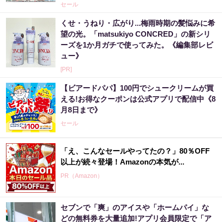
セール
くせ・うねり・広がり...梅雨時期の髪悩みに希
望の光。「matsukiyo CONCRED」の新シリ
ーズを1か月ガチで使ってみた。《編集部レビ
ュー》
[PR]
【ビアードパパ】100円でシュークリームが買
える!お得なクーポンは公式アプリで配信中《8
月8日まで》
セール
「え、こんなセールやってたの？」80％OFF
以上が続々登場！Amazonの本気が...
PR（Amazon）
セブンで「爽」のアイスや「ホームパイ」な
「2027年の宝くじ当選者は〇〇です」占い師
どの無料券を大量追加!アプリ会員限定で「ア
が暴露