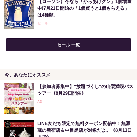
【ローソン】今なら「からあげクン」1個増量
玄関に〇〇置いてる人は金運落ちてます…金
中!7月21日開始の「1個買うと1個もらえる」
運を上げる方法とは
は4種類。
PR（合同会社デジタルファーム ）
セール
セール 一覧
今、あなたにオススメ
【参加者募集中】"放題づくし"の山梨満喫バス
ツアー《8月29日開催》
LINE友だち限定で無料クーポン配信中！無添
蔵の新宿店＆中目黒店が対象だよ。《8月13日
まで》