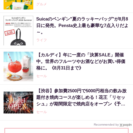
グルメ
Suicaのペンギン"夏のラッキーバッグ"が8月8
日に発売。Pensta史上最も豪華な7点入りだよ
～。
ライフ
【カルディ】年に一度の「決算SALE」開催
中。世界のフルーツやお酒などがお買い得価
格に。《8月31日まで》
セール
【渋谷】参加費2500円で5000円相当の飲み放
題付き焼肉コースが楽しめる！花王「リセッ
シュ」が期間限定で焼肉店をオープン《予約
受付中》
セール
Recommended by