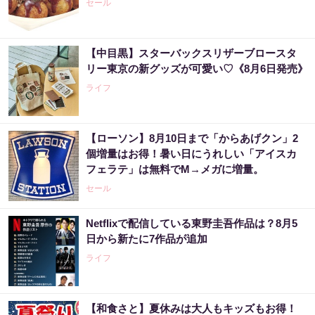
セール
【中目黒】スターバックスリザーブロースタ
リー東京の新グッズが可愛い♡《8月6日発売》
ライフ
【ローソン】8月10日まで「からあげクン」2
個増量はお得！暑い日にうれしい「アイスカ
フェラテ」は無料でM→メガに増量。
セール
Netflixで配信している東野圭吾作品は？8月5
日から新たに7作品が追加
ライフ
【和食さと】夏休みは大人もキッズもお得！