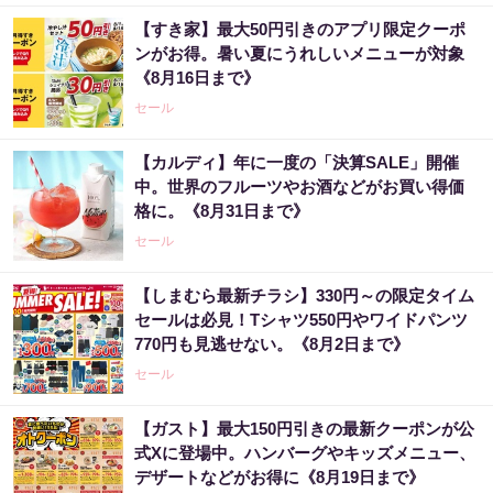
【すき家】最大50円引きのアプリ限定クーポ
ンがお得。暑い夏にうれしいメニューが対象
《8月16日まで》
セール
【カルディ】年に一度の「決算SALE」開催
中。世界のフルーツやお酒などがお買い得価
格に。《8月31日まで》
セール
【しまむら最新チラシ】330円～の限定タイム
セールは必見！Tシャツ550円やワイドパンツ
770円も見逃せない。《8月2日まで》
セール
【ガスト】最大150円引きの最新クーポンが公
式Xに登場中。ハンバーグやキッズメニュー、
デザートなどがお得に《8月19日まで》