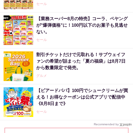
セール
【業務スーパー8月の特売】コーラ、ペヤング
が"爆弾価格"に！100円以下のお菓子も見逃せ
ない。
セール
割引チケットだけで元取れる！サブウェイフ
ァンの希望が詰まった「夏の福袋」は8月7日
から数量限定で発売。
グルメ
【ビアードパパ】100円でシュークリームが買
える！お得なクーポンは公式アプリで配信中
《8月8日まで》
セール
Recommended by