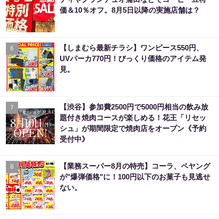
価＆10％オフ。8月5日以降の実施店舗は？
【しまむら最新チラシ】ワンピース550円、
6
UVパーカ770円！びっくり価格のアイテム発
見。
【渋谷】参加費2500円で5000円相当の飲み放
7
題付き焼肉コースが楽しめる！花王「リセッ
シュ」が期間限定で焼肉店をオープン《予約
受付中》
【業務スーパー8月の特売】コーラ、ペヤング
8
が"爆弾価格"に！100円以下のお菓子も見逃せ
ない。