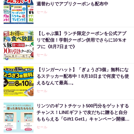
週替わりでアプリクーポンも配布中
セール
【しゃぶ葉】ランチ限定クーポンを公式アプ
リで配信！学割クーポン併用でさらに10％オ
フに《8月7日まで》
セール
【リンガーハット】「ぎょうざ3個」無料にな
るステッカー配布中！8月10日まで何度でも使
えるなんて最高...。
セール
リンツのギフトチケット500円分をゲットする
チャンス！LINEギフトで友だちに贈ると自分
ももらえる「Gift1 Get1」キャンペーン開催
中。
セール