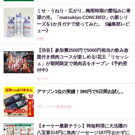
くせ・うねり・広がり...梅雨時期の髪悩みに希
望の光。「matsukiyo CONCRED」の新シリ
ーズを1か月ガチで使ってみた。《編集部レビ
ュー》
[PR]
【渋谷】参加費2500円で5000円相当の飲み放
題付き焼肉コースが楽しめる!花王「リセッシ
ュ」が期間限定で焼肉店をオープン《予約受
付中》
セール
アマゾン1位の実績！380円で5日間お試し。
PR（ハーブ健康本舗）
【オーケー最新チラシ】時短料理に大活躍の
八宝菜314円に魚肉ソーセージ187円!おかずに