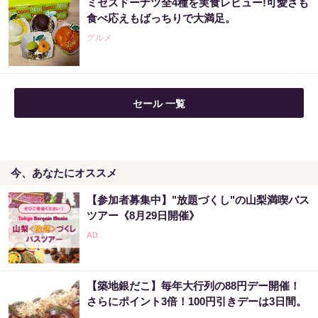
ミセスドーナツ全4種を実食レビュー!可愛さも
食べ応えもばっちりで大満足。
グルメ
セール 一覧
今、あなたにオススメ
【参加者募集中】"放題づくし"の山梨満喫バス
ツアー《8月29日開催》
【築地銀だこ】毎年大行列の88円デー開催！
さらにポイント3倍！100円引きデーは3日間。