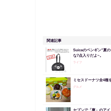
関連記事
Suicaのペンギン"夏
な7点入りだよ~。
ライフ
ミセスドーナツ全4種
グルメ
セブンで「爽」のアイ