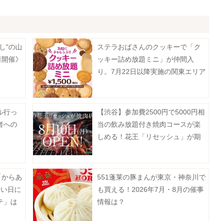
し"の山
ステラおばさんのクッキーで「ク
日開催》
ッキー詰め放題ミニ」が仲間入
り。7月22日以降実施の関東エリア
対象店舗まとめ。
ル行っ
【渋谷】参加費2500円で5000円相
者への
当の飲み放題付き焼肉コースが楽
しめる！花王「リセッシュ」が期
間限定で焼肉店をオープン《予約
受付中》
「からあ
551蓬莱の豚まんが東京・神奈川で
暑い日に
も買える！2026年7月・8月の催事
テ」は
情報は？