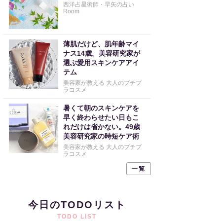
西洋占星術師・早矢の占い
Room
薄肌だけど、肌年齢マイ
ナス14歳。美容研究家が
選ぶ愛用スキンケアアイ
テム
美容家が教える 大人のプチプ
ラコスメ
暑くて朝のスキンケアを
早く終わらせたい日もこ
れだけは省かない。49歳
美容研究家の時短ケア術
美容家が教える 大人のプチプ
ラコスメ
一覧
今日のTODOリスト
TODO LIST