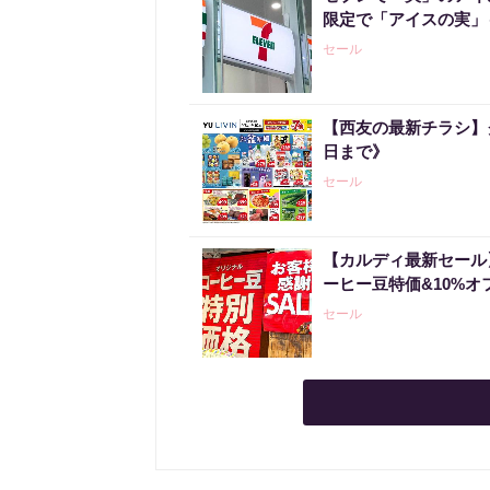
限定で「アイスの実」
セール
【西友の最新チラシ】
日まで》
セール
【カルディ最新セール
ーヒー豆特価&10%オ
セール