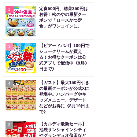
定食500円、総菜350円は
2
お得！松のやの最新クー
ポンで「ロースかつ定
食」がワンコインに。
【ビアードパパ】100円で
3
シュークリームが買え
る！お得なクーポンは公
式アプリで配信中《8月8
日まで》
【ガスト】最大150円引き
4
の最新クーポンが公式Xに
登場中。ハンバーグやキ
ッズメニュー、デザート
などがお得に《8月19日ま
で》
【カルディ最新セール】
5
池袋サンシャインシティ
やグランデュオ蒲田など