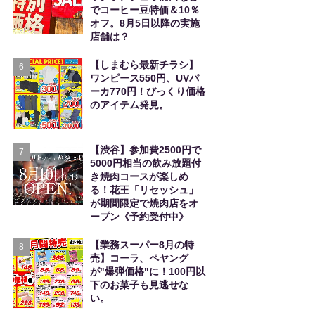
でコーヒー豆特価＆10％
オフ。8月5日以降の実施
店舗は？
【しまむら最新チラシ】
6
ワンピース550円、UVパ
ーカ770円！びっくり価格
のアイテム発見。
【渋谷】参加費2500円で
7
5000円相当の飲み放題付
き焼肉コースが楽しめ
る！花王「リセッシュ」
が期間限定で焼肉店をオ
ープン《予約受付中》
【業務スーパー8月の特
8
売】コーラ、ペヤング
が"爆弾価格"に！100円以
下のお菓子も見逃せな
い。