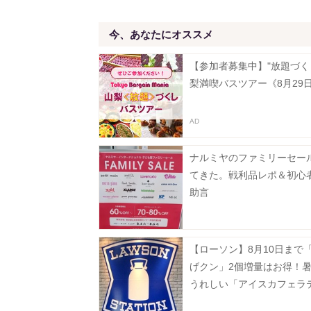
今、あなたにオススメ
【参加者募集中】"放題づく
梨満喫バスツアー《8月29
ナルミヤのファミリーセー
てきた。戦利品レポ＆初心
助言
【ローソン】8月10日まで
げクン」2個増量はお得！
うれしい「アイスカフェラ
無料でM→メガに増量。