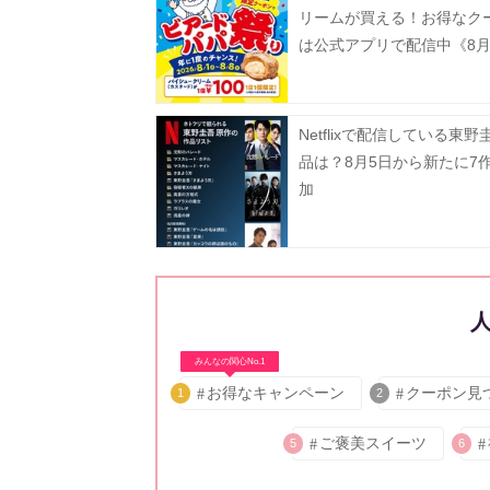
リームが買える！お得なク
は公式アプリで配信中《8月
で》
Netflixで配信している東野
品は？8月5日から新たに7
加
みんなの関心No.1
お得なキャンペーン
クーポン見
1
2
ご褒美スイーツ
5
6