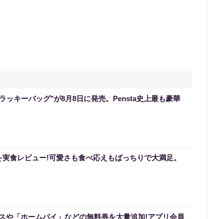
のラッキーバッグ"が8月8日に発売。Pensta史上最も豪華
を実食レビュー!可愛さも食べ応えもばっちりで大満足。
スや「ホームパイ」などの無料券を大量追加!アプリ会員