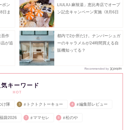
ーポン
LIULIU-麻辣湯」恵比寿店でオープ
8日ま
ン記念キャンペーン実施《8月6日
から》
圭吾作
都内で2か所だけ。ナンバーシュガ
作品が追
ーのキャラメルが24時間買える自
販機知ってる？
Recommended by
人気キーワード
HOT
つけ隊
トクトクトーキョー
編集部レビュー
3
4
福袋2026
ママセレ
松のや
7
8