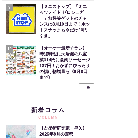
【ミニストップ】「ミニ
9
ッツメイド ゼロシュガ
ー」無料券ゲットのチャ
ンスは8月10日まで！ホッ
トスナックも今だけ20円
引き。
【オーケー最新チラシ】
10
時短料理に大活躍の八宝
菜314円に魚肉ソーセージ
187円！おかずにぴったり
の揚げ物増量も《8月9日
まで》
一覧
新着コラム
COLUMN
【占星術研究家・早矢】
2026年8月の運勢