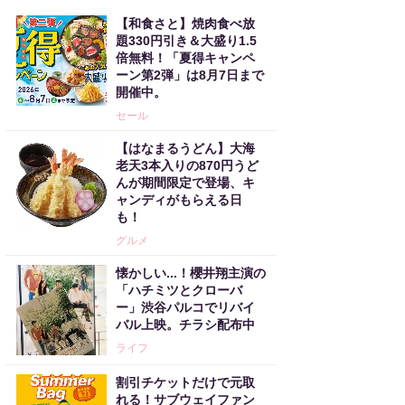
【和食さと】焼肉食べ放
題330円引き＆大盛り1.5
倍無料！「夏得キャンペ
ーン第2弾」は8月7日まで
開催中。
セール
【はなまるうどん】大海
老天3本入りの870円うど
んが期間限定で登場、キ
ャンディがもらえる日
も！
グルメ
懐かしい...！櫻井翔主演の
「ハチミツとクローバ
ー」渋谷パルコでリバイ
バル上映。チラシ配布中
ライフ
割引チケットだけで元取
れる！サブウェイファン