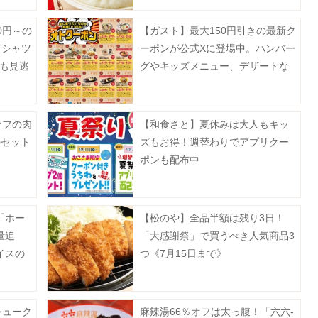
0円～の
【ガスト】最大150円引きの最新ク
Tシャツ
ーポンが公式Xに登場中。ハンバー
円も見逃
グやキッズメニュー、デザートな
どがお得に《8月19日まで》
オフの肉
【和食さと】夏休みは大人もキッ
のセット
ズもお得！週替わりでアプリクー
ポンも配布中
「ホー
【松のや】全品半額は残り3日！
量追
「大感謝祭」で買うべき人気商品3
イスの
つ《7月15日まで》
》
シューク
麻辣湯66％オフは太っ腹！「六六-