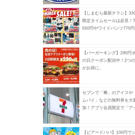
【しまむら最新チラシ】33
限定タイムセールは必見！
550円やワイドパンツ770
せない。《8月2日まで》
【バーガーキング】290円
の日クーポン配信中！2つ
がお得に。
セブンで「爽」のアイスや
ムパイ」などの無料券を大
加！アプリ会員限定で「ア
実」も登場《8月12日まで
【ビアードパパ】100円で