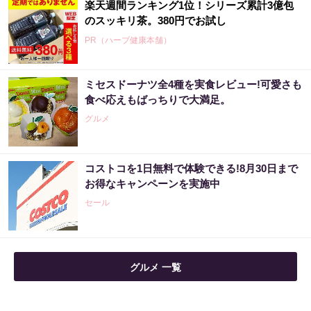
楽天週間ランキング1位！シリーズ累計3億包
のスッキリ茶。380円でお試し
PR（ハーブ健康本舗）
ミセスドーナツ全4種を実食レビュー!可愛さも
アマゾンで大人気！血圧対策はコーヒーに足
食べ応えもばっちりで大満足。
してみて
グルメ
PR（森永乳業）
コストコを1日無料で体験できる!8月30日まで
アマゾン1位「このお茶ガチです」噂のお茶
お得なキャンペーンを実施中
セール
PR（ハーブ健康本舗）
アマゾンで大人気！血圧対策はコーヒーに足
グルメ 一覧
してみて
PR（森永乳業）