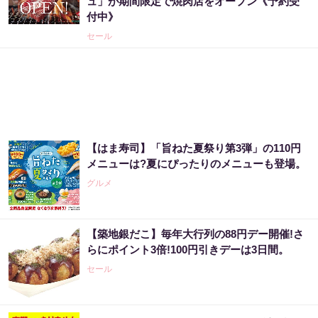
ュ」が期間限定で焼肉店をオープン《予約受
付中》
セール
【はま寿司】「旨ねた夏祭り第3弾」の110円
メニューは?夏にぴったりのメニューも登場。
グルメ
【築地銀だこ】毎年大行列の88円デー開催!さ
らにポイント3倍!100円引きデーは3日間。
セール