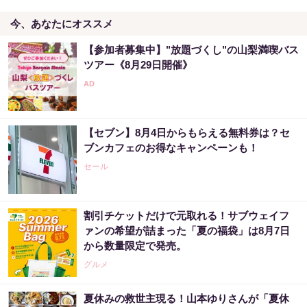
今、あなたにオススメ
「怖いくらい貯金が増えた…」占い師の言う
通りにしてみただけ
【参加者募集中】"放題づくし"の山梨満喫バス
PR（合同会社デジタルファーム ）
ツアー《8月29日開催》
【高額当選】簡単に宝くじを当てた女性が暴
露した占い
【セブン】8月4日からもらえる無料券は？セ
PR（合同会社デジタルファーム ）
ブンカフェのお得なキャンペーンも！
セール
割引チケットだけで元取れる！サブウェイフ
ァンの希望が詰まった「夏の福袋」は8月7日
から数量限定で発売。
グルメ
夏休みの救世主現る！山本ゆりさんが「夏休