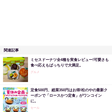
関連記事
ミセスドーナツ全4種を実食レビュー!可愛さも
食べ応えもばっちりで大満足。
グルメ
定食500円、総菜350円はお得!松のやの最新ク
ーポンで「ロースかつ定食」がワンコイン
に。
セール