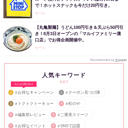
で！ホットスナックも今だけ20円引き。
セール
【丸亀製麺】うどん100円引き＆天ぷら50円引
き！8月3日オープンの「マルイファミリー溝
口店」でお得企画開催中。
セール
Recommended by
人気キーワード
HOT
みんなの関心No.1
お得なキャンペーン
クーポン見つけ隊
1
2
トクトクトーキョー
松のや
3
4
編集部レビュー
ご褒美スイーツ
5
6
お得なイベント
SNSで話題
7
8