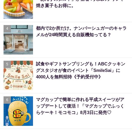
焼き菓子もお得に。
都内で2か所だけ。ナンバーシュガーのキャラ
4
メルが24時間買える自販機知ってる？
試食やギフトサンプリングも！ABCクッキン
5
グスタジオが食のイベント「SmileSai」に
4000人を無料招待《予約受付中》
マグカップで簡単に作れる平成スイーツがア
6
ップデートして復活！「マグカップでふっく
らケーキ！モコモコ」8月3日に発売♡