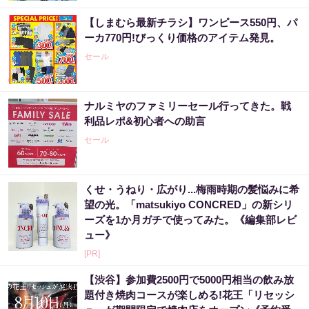
【しまむら最新チラシ】ワンピース550円、パ
ーカ770円!びっくり価格のアイテム発見。
セール
ナルミヤのファミリーセール行ってきた。戦
利品レポ&初心者への助言
セール
くせ・うねり・広がり...梅雨時期の髪悩みに希
望の光。「matsukiyo CONCRED」の新シリ
ーズを1か月ガチで使ってみた。《編集部レビ
ュー》
[PR]
【渋谷】参加費2500円で5000円相当の飲み放
題付き焼肉コースが楽しめる!花王「リセッシ