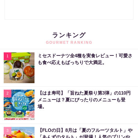
ランキング
GOURMET RANKING
ミセスドーナツ全4種を実食レビュー！可愛さ
1
も食べ応えもばっちりで大満足。
【はま寿司】「旨ねた夏祭り第3弾」の110円
2
メニューは？夏にぴったりのメニューも登
場。
【FLOの日】8月は「夏のフルーツタルト」や
3
「あんずのタルト」が登場！人気のプリンや