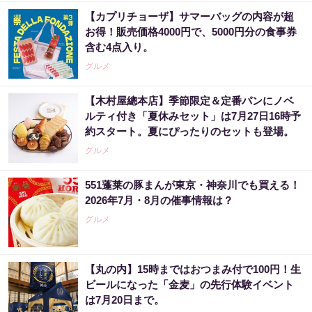
【カプリチョーザ】サマーバッグの内容が超
お得！販売価格4000円で、5000円分の食事券
含む4点入り。
グルメ
【木村屋總本店】季節限定＆定番パンにノベ
ルティ付き「夏休みセット」は7月27日16時予
約スタート。夏にぴったりのセットも登場。
グルメ
551蓬莱の豚まんが東京・神奈川でも買える！
2026年7月・8月の催事情報は？
グルメ
【丸の内】15時まではおつまみ付で100円！生
ビールになった「金麦」の先行体験イベント
は7月20日まで。