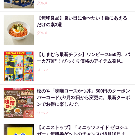
グルメ
【無印良品】暑い日に食べたい！麺にあえる
だけの素3選
グルメ
【しまむら最新チラシ】ワンピース550円、パ
ーカ770円！びっくり価格のアイテム発見。
セール
松のや「味噌ロースかつ丼」500円のクーポン
バーコードが7月22日から変更に。最新クーポ
ンでお得に楽しんで。
セール
【ミニストップ】「ミニッツメイド ゼロシュ
ガー」無料券ゲットのチャンスは8月10日ま